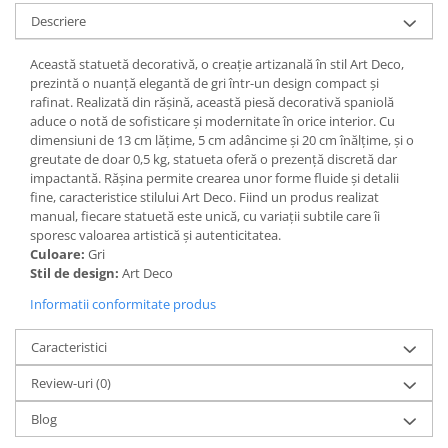
Descriere
Paravane de camera
Această statuetă decorativă, o creație artizanală în stil Art Deco,
prezintă o nuanță elegantă de gri într-un design compact și
rafinat. Realizată din rășină, această piesă decorativă spaniolă
aduce o notă de sofisticare și modernitate în orice interior. Cu
dimensiuni de 13 cm lățime, 5 cm adâncime și 20 cm înălțime, și o
greutate de doar 0,5 kg, statueta oferă o prezență discretă dar
impactantă. Rășina permite crearea unor forme fluide și detalii
fine, caracteristice stilului Art Deco. Fiind un produs realizat
manual, fiecare statuetă este unică, cu variații subtile care îi
sporesc valoarea artistică și autenticitatea.
Culoare:
Gri
Stil de design:
Art Deco
Informatii conformitate produs
Caracteristici
Review-uri
(0)
Blog