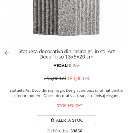
Covoare exterior
Cosuri
Masute Laterale
Usi Decorative
Umbrele Exterior
Cufere si valize decorative
Mese Bar
Coloane decorative
Accesorii mese
Accesorii Exterior
Cutii decorative
Trofee, Taxidermii, Busturi
Canapele
Ghivece, Vase Exterior
Ghivece, Suporturi flori
Animale
Canapele Coltar
Ghivece, Vase Exterior
Canapele Modulare
Flori, Plante artificiale
Canapele Extensibile
Statueta decorativa din rasina gri in stil Art
Opritoare pentru usi
Deco Tirso 13x5x20 cm
Canapele Sezlong
Suporturi sticle
Canapele 2 locuri
Canapele 3 locuri
Suport Umbrela
256,00 Lei
184,00 Lei
Canapele 4 locuri
Suport ziare/reviste
Masute de toaleta
Statuetă Art Deco din rășină gri. Design compact și rafinat pentru
Organizator obiecte mici
interior modern. Obiect decorativ artizanal cu finisaj elegant.
Console
Oglinzi cu picior
STOC EPUIZAT
Fotolii
Clepsidra
Taburete si pufuri
ALERTA STOC
Banchete, Bancute
Cod Produs:
33856