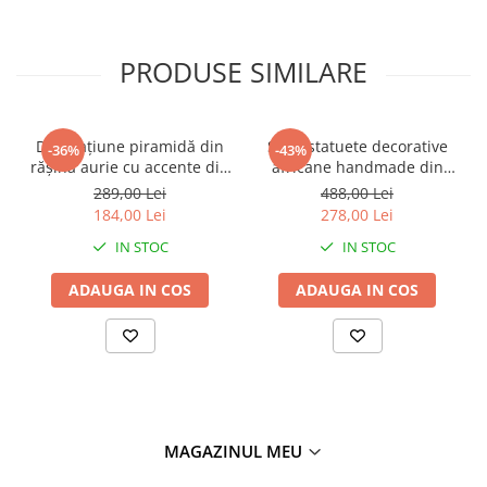
PRODUSE SIMILARE
Decorațiune piramidă din
Set 2 statuete decorative
-36%
-43%
rășină aurie cu accente din
africane handmade din
metal negru pentru living
rășină negru auriu 9 x 9 x
289,00 Lei
488,00 Lei
sau birou 15 x 15 x 21 cm
40 cm
184,00 Lei
278,00 Lei
IN STOC
IN STOC
ADAUGA IN COS
ADAUGA IN COS
MAGAZINUL MEU