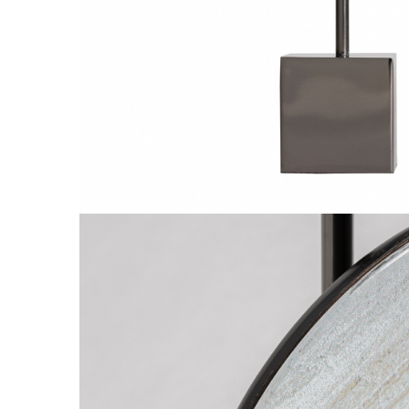
Comode TV
Paturi
Tablii pat
Noptiere
Comode si Bufete
Oglinzi
Biblioteci si Rafturi
Sifoniere si Dulapuri
Vitrine
Rafturi de perete
Mobilier bar
Cuiere
Birouri
Carucior de servire
Postamente, Piedestale