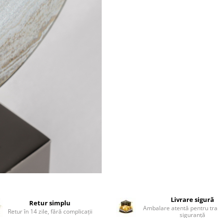
Livrare sigură
Retur simplu
Ambalare atentă pentru tra
Retur în 14 zile, fără complicații
siguranță