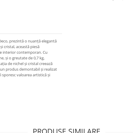
t Deco, prezintă o nuanță elegantă
și cristal, această piesă
ice interior contemporan. Cu
, și o greutate de 0,7 kg,
ia de nichel și cristal creează
d un produs demontabil și realizat
i sporesc valoarea artistică și
PRODUSE SIMILARE