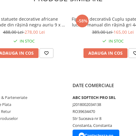
 statuete decorative africane
Figurină decorativă Cuplu spate
-58%
e din rășină negru auriu 9 x 9
lucrată manual din rășină gri 44
x 40 cm
9.5 cm
488,00 Lei
278,00 Lei
389,00 Lei
165,00 Lei
IN STOC
IN STOC
ADAUGA IN COS
ADAUGA IN COS
DATE COMERCIALE
 & Parteneriate
ABC SOFTECH PRO SRL
 Plata
J2018002034138
e Retur
RO39634470
Produselor
Str Suceava nr 8
Constanta, Constanta
Contacteaza-ne