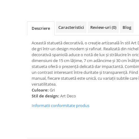
Caracteristici
Review-uri
(0)
Blog
Descriere
Această statuetă decorativă, o creație artizanală în stil Ar
de gri într-un design modern și rafinat. Realizată din nichel 
decorativă spaniolă aduce o notă de lux și strălucire în or
dimensiuni de 15 cm lățime, 7 cm adâncime și 30 cm înălțime
statueta oferă o prezență delicată dar impactantă. Combinaț
un contrast interesant între duritate și transparență. Fiin
manual, fiecare statuetă este unică, cu variații subtile care î
versatilitatea.
Culoare:
Gri
Stil de design:
Art Deco
Informatii conformitate produs