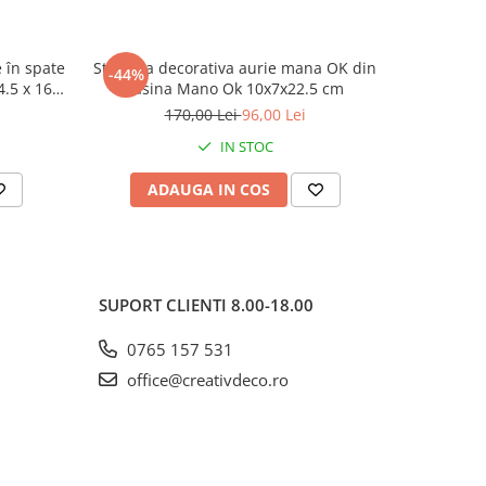
 în spate
Statueta decorativa aurie mana OK din
Statuetă 
-44%
-39%
.5 x 16 x
rasina Mano Ok 10x7x22.5 cm
aur
170,00 Lei
96,00 Lei
4
IN STOC
ADAUGA IN COS
AD
SUPORT CLIENTI
8.00-18.00
0765 157 531
office@creativdeco.ro