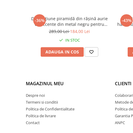
Decorațiune piramidă din rășină aurie
Set 2
-36%
-43%
cu accente din metal negru pentru
handmad
living sau birou 15 x 15 x 21 cm
289,00 Lei
184,00 Lei
IN STOC
ADAUGA IN COS
MAGAZINUL MEU
CLIENTI
Despre noi
Colaborari
Termeni si conditii
Metode de
Politica de Confidentialitate
Politica d
Politica de livrare
Garantia 
Contact
ANPC