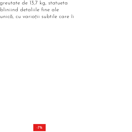
reutate de 13,7 kg, statueta
liniind detaliile fine ale
nică, cu variații subtile care îi
-7%