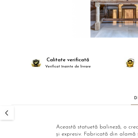
Comode TV
Paturi
Tablii pat
Noptiere
Comode si Bufete
Oglinzi
Biblioteci si Rafturi
Calitate verificată
Verificat înainte de livrare
Sifoniere si Dulapuri
Vitrine
Rafturi de perete
Mobilier bar
D
Cuiere
Birouri
Carucior de servire
Această statuetă balineză, o crea
și expresiv. Fabricată din alamă ș
Postamente, Piedestale