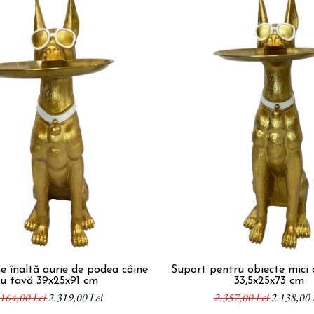
e înaltă aurie de podea câine
Suport pentru obiecte mici 
cu tavă 39x25x91 cm
33,5x25x73 cm
164,00 Lei
2.319,00 Lei
2.357,00 Lei
2.138,00 