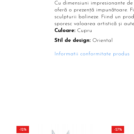
Cu dimensiuni impresionante de 6
Paravane de camera
oferă o prezență impunătoare. Fini
sculpturii balineze. Fiind un prod
sporesc valoarea artistică și aute
Culoare:
Cupru
Stil de design:
Oriental
Informatii conformitate produs
-12%
-27%