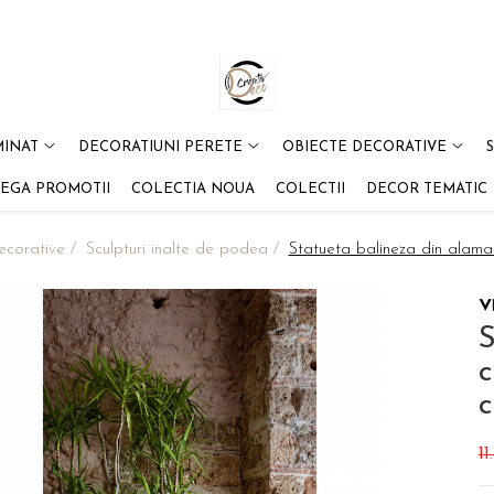
MINAT
DECORATIUNI PERETE
OBIECTE DECORATIVE
EGA PROMOTII
COLECTIA NOUA
COLECTII
DECOR TEMATIC
ecorative /
Sculpturi inalte de podea /
Statueta balineza din alama 
S
c
11