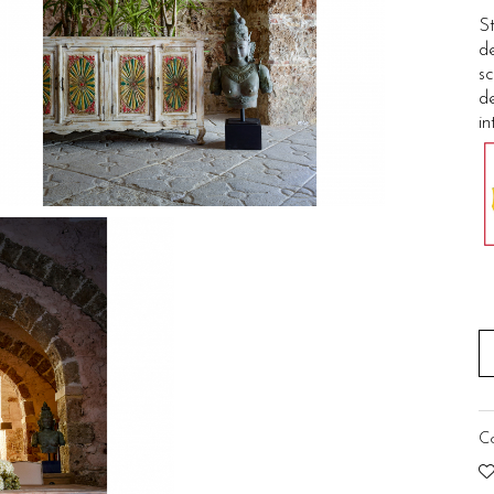
St
de
sc
de
in
C