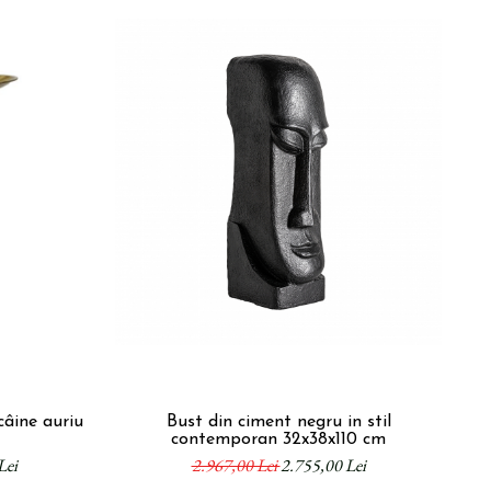
câine auriu
Bust din ciment negru in stil
S
contemporan 32x38x110 cm
ma
Lei
2.967,00 Lei
2.755,00 Lei