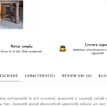
Livrare sigu
Retur simplu
Ambalare atentă pentru t
Retur în 14 zile, fără complicații
siguranță
ESCRIERE
CARACTERISTICI
REVIEW-URI
(0)
BLO
ție artizanală în stil oriental, prezintă o nuanță caldă
i fier, această piesă decorativă spaniolă aduce un aer ex