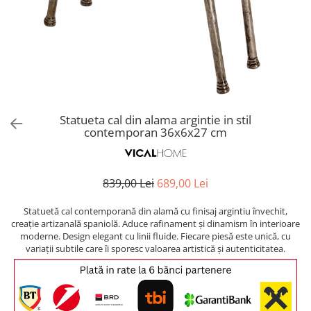
Covoare exterior
Cosuri
Masute Laterale
Usi Decorative
Umbrele Exterior
Cufere si valize decorative
Mese Bar
Coloane decorative
Accesorii mese
Accesorii Exterior
Cutii decorative
Trofee, Taxidermii, Busturi
Canapele
Ghivece, Vase Exterior
Ghivece, Suporturi flori
Animale
Canapele Coltar
Ghivece, Vase Exterior
Canapele Modulare
Flori, Plante artificiale
Canapele Extensibile
Statueta cal din alama argintie in stil
Opritoare pentru usi
contemporan 36x6x27 cm
Canapele Sezlong
Suporturi sticle
Canapele 2 locuri
Canapele 3 locuri
Suport Umbrela
839,00 Lei
689,00 Lei
Canapele 4 locuri
Suport ziare/reviste
Masute de toaleta
Statuetă cal contemporană din alamă cu finisaj argintiu învechit,
Organizator obiecte mici
creație artizanală spaniolă. Aduce rafinament și dinamism în interioare
Console
moderne. Design elegant cu linii fluide. Fiecare piesă este unică, cu
Oglinzi cu picior
variații subtile care îi sporesc valoarea artistică și autenticitatea.
Fotolii
Clepsidra
Taburete si pufuri
Banchete, Bancute