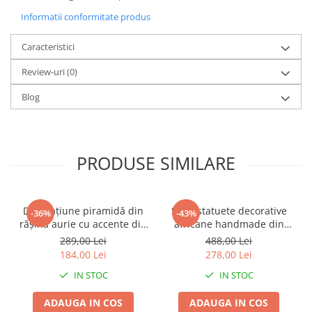
Informatii conformitate produs
Caracteristici
Review-uri
(0)
Blog
PRODUSE SIMILARE
Decorațiune piramidă din
Set 2 statuete decorative
-36%
-43%
rășină aurie cu accente din
africane handmade din
metal negru pentru living
rășină negru auriu 9 x 9 x
289,00 Lei
488,00 Lei
sau birou 15 x 15 x 21 cm
40 cm
184,00 Lei
278,00 Lei
IN STOC
IN STOC
ADAUGA IN COS
ADAUGA IN COS