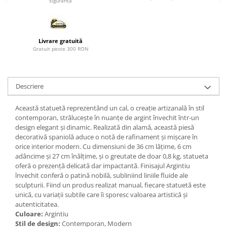
siguranță
Paravane de camera
Livrare gratuită
Gratuit peste 300 RON
Descriere
Această statuetă reprezentând un cal, o creație artizanală în stil
contemporan, strălucește în nuanțe de argint învechit într-un
design elegant și dinamic. Realizată din alamă, această piesă
decorativă spaniolă aduce o notă de rafinament și mișcare în
orice interior modern. Cu dimensiuni de 36 cm lățime, 6 cm
adâncime și 27 cm înălțime, și o greutate de doar 0,8 kg, statueta
oferă o prezență delicată dar impactantă. Finisajul Argintiu
învechit conferă o patină nobilă, subliniind liniile fluide ale
sculpturii. Fiind un produs realizat manual, fiecare statuetă este
unică, cu variații subtile care îi sporesc valoarea artistică și
autenticitatea.
Culoare:
Argintiu
Stil de design:
Contemporan, Modern