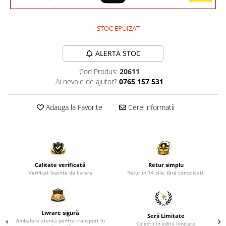
Comode TV
Paturi
STOC EPUIZAT
Tablii pat
Noptiere
ALERTA STOC
Comode si Bufete
Cod Produs:
20611
Oglinzi
Ai nevoie de ajutor?
0765 157 531
Biblioteci si Rafturi
Adauga la Favorite
Cere informatii
Sifoniere si Dulapuri
Vitrine
Rafturi de perete
Mobilier bar
Calitate verificată
Retur simplu
Verificat înainte de livrare
Retur în 14 zile, fără complicații
Cuiere
Birouri
Carucior de servire
Livrare sigură
Serii Limitate
Ambalare atentă pentru transport în
Postamente, Piedestale
Colecții în ediții limitate