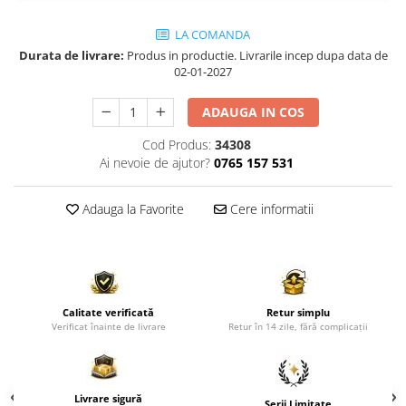
Comode TV
Paturi
LA COMANDA
Durata de livrare:
Produs in productie. Livrarile incep dupa data de
Tablii pat
02-01-2027
Noptiere
ADAUGA IN COS
Comode si Bufete
Cod Produs:
34308
Oglinzi
Ai nevoie de ajutor?
0765 157 531
Biblioteci si Rafturi
Sifoniere si Dulapuri
Adauga la Favorite
Cere informatii
Vitrine
Rafturi de perete
Mobilier bar
Calitate verificată
Retur simplu
Cuiere
Verificat înainte de livrare
Retur în 14 zile, fără complicații
Birouri
Carucior de servire
Postamente, Piedestale
Livrare sigură
Serii Limitate