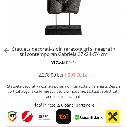
Covoare exterior
Cosuri
Masute Laterale
Usi Decorative
Umbrele Exterior
Cufere si valize decorative
Mese Bar
Coloane decorative
Accesorii mese
Accesorii Exterior
Cutii decorative
Trofee, Taxidermii, Busturi
Canapele
Ghivece, Vase Exterior
Ghivece, Suporturi flori
Animale
Canapele Coltar
Ghivece, Vase Exterior
Canapele Modulare
Flori, Plante artificiale
Canapele Extensibile
Statueta decorativa din teracota gri si neagra in
Opritoare pentru usi
stil contemporan Gabriela 27x24x74 cm
Canapele Sezlong
Suporturi sticle
Canapele 2 locuri
Canapele 3 locuri
Suport Umbrela
2.278,00 Lei
1.991,00 Lei
Canapele 4 locuri
Suport ziare/reviste
Masute de toaleta
Statuetă decorativă contemporană din teracotă gri și negru. Design
Organizator obiecte mici
vertical elegant cu forme sculpturale moderne. Statuetă sofisticată
Console
pentru decor rafinat.
Oglinzi cu picior
Fotolii
Clepsidra
Taburete si pufuri
Banchete, Bancute