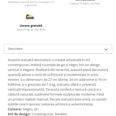
Ambalare atentă pentru transport în
Colecții în ediții limitate
siguranță
Paravane de camera
Livrare gratuită
Gratuit peste 300 RON
Descriere
Această statuetă decorativă, o creație artizanală în stil
contemporan, îmbină nuanțele de gri și negru într-un design
vertical și elegant. Realizată din teracotă, această piesă decorativă
spaniolă aduce o notă de sofisticare și modernitate în orice
interior. Cu dimensiuni de 27 cm lățime, 24 cm adâncime și 74 cm
înălțime, și o greutate de 7,3 kg, statueta oferă o prezență
verticală impresionantă. Teracota conferă o textură unică și o
căldură naturală, subliniind formele sculpturale moderne. Fiind
un produs realizat manual, fiecare statuetă este unică, cu variații
subtile care îi sporesc valoarea artistică și autenticitatea.
Culoare:
Negru, Gri
Stil de design:
Contemporan, Modern