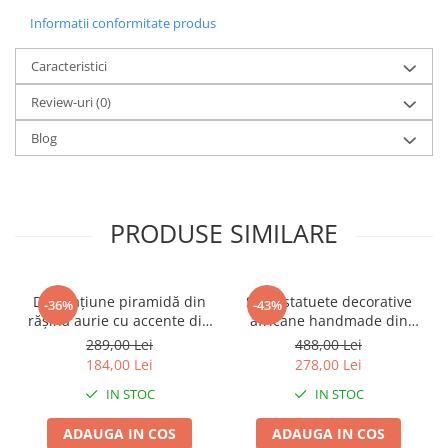
Informatii conformitate produs
Caracteristici
Review-uri
(0)
Blog
PRODUSE SIMILARE
Decorațiune piramidă din
Set 2 statuete decorative
-36%
-43%
rășină aurie cu accente din
africane handmade din
metal negru pentru living
rășină negru auriu 9 x 9 x
289,00 Lei
488,00 Lei
sau birou 15 x 15 x 21 cm
40 cm
184,00 Lei
278,00 Lei
IN STOC
IN STOC
ADAUGA IN COS
ADAUGA IN COS