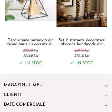
Decorațiune piramidă din
Set 2 statuete decorative
F
rășină aurie cu accente din
africane handmade din
metal negru pentru living
rășină negru auriu 9 x 9 x
ma
289,00 Lei
488,00 Lei
sau birou 15 x 15 x 21 cm
40 cm
184,00 Lei
278,00 Lei
IN STOC
IN STOC
MAGAZINUL MEU
CLIENTI
DATE COMERCIALE