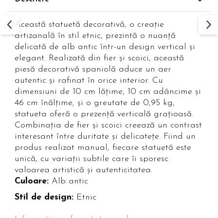
Paravane de camera
Această statuetă decorativă, o creație
artizanală în stil etnic, prezintă o nuanță
delicată de alb antic într-un design vertical și
elegant. Realizată din fier și scoici, această
piesă decorativă spaniolă aduce un aer
autentic și rafinat în orice interior. Cu
dimensiuni de 10 cm lățime, 10 cm adâncime și
46 cm înălțime, și o greutate de 0,95 kg,
statueta oferă o prezență verticală grațioasă.
Combinația de fier și scoici creează un contrast
interesant între duritate și delicatețe. Fiind un
produs realizat manual, fiecare statuetă este
unică, cu variații subtile care îi sporesc
valoarea artistică și autenticitatea.
Culoare:
Alb antic
Stil de design:
Etnic