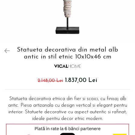
Covoare exterior
Usi Decorative
Cosuri
Masute Laterale
Umbrele Exterior
Coloane decorative
Cufere si valize decorative
Mese Bar
Accesorii mese
Accesorii Exterior
Trofee, Taxidermii, Busturi Animale
Cutii decorative
Canapele
Ghivece, Vase Exterior
Ghivece, Suporturi flori
Canapele Coltar
Ghivece, Vase Exterior
Canapele Modulare
Flori, Plante artificiale
Statueta decorativa din metal alb
Canapele Extensibile
antic in stil etnic 10x10x46 cm
Opritoare pentru usi
Canapele Sezlong
Suporturi sticle
Canapele 2 locuri
Canapele 3 locuri
Suport Umbrela
1.837,00 Lei
2.148,00 Lei
Canapele 4 locuri
Suport ziare/reviste
Masute de toaleta
Organizator obiecte mici
Statueta decorativa etnica din fier si scoici, cu finisaj alb
Console
Oglinzi cu picior
antic. Piesa artizanala cu design vertical si elegant pentru
Fotolii
interior. Statuete decorative cu aspect autentic si rafinat,
Clepsidra
Taburete si pufuri
ideale pentru decor etnic modern.
Banchete, Bancute