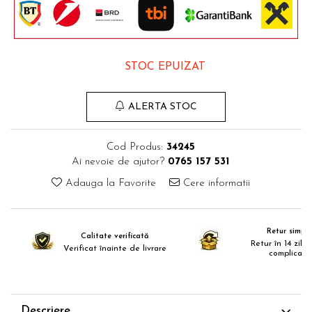
Comode TV
Paturi
Tablii pat
STOC EPUIZAT
Noptiere
Comode si Bufete
ALERTA STOC
Oglinzi
Biblioteci si Rafturi
Cod Produs:
34245
Sifoniere si Dulapuri
Ai nevoie de ajutor?
0765 157 531
Vitrine
Adauga la Favorite
Cere informatii
Rafturi de perete
Mobilier bar
Retur simplu
Calitate verificată
Cuiere
Retur în 14 zile,
Verificat înainte de livrare
complicații
Birouri
Carucior de servire
Postamente, Piedestale
Descriere