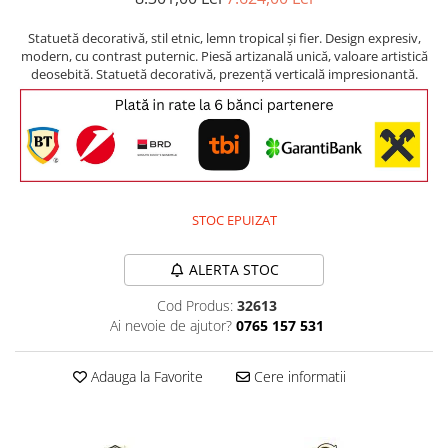
Comode TV
Paturi
Statuetă decorativă, stil etnic, lemn tropical și fier. Design expresiv,
modern, cu contrast puternic. Piesă artizanală unică, valoare artistică
Tablii pat
deosebită. Statuetă decorativă, prezență verticală impresionantă.
Noptiere
Comode si Bufete
Oglinzi
Biblioteci si Rafturi
STOC EPUIZAT
Sifoniere si Dulapuri
Vitrine
ALERTA STOC
Rafturi de perete
Cod Produs:
32613
Mobilier bar
Ai nevoie de ajutor?
0765 157 531
Cuiere
Adauga la Favorite
Cere informatii
Birouri
Carucior de servire
Postamente, Piedestale