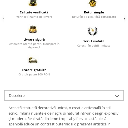
Paravane de camera
Calitate verificată
Retur simplu
Verificat înainte de livrare
Retur în 14 zile, fără complicații
Livrare sigură
Serii Limitate
Ambalare atentă pentru transport în
Colecții în ediții limitate
siguranță
Livrare gratuită
Gratuit peste 300 RON
Descriere
Această statuetă decorativă unicat, o creație artizanală în stil
etnic, îmbină nuanțele de negru și natural într-un design expresiv
și modern. Realizată din lemn tropical și fier, această piesă
spaniolă aduce un contrast puternic și o prezență artistică în