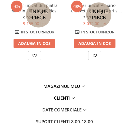
Lavoar unicat din piatra
Lavoar unicat Acuario
-8%
-10%
maro in stil vintage Piesa
Chiuveta din piatra gri si
unica 64x55x90 cm
naturala in stil
9.929,00 Lei
3.373,00 Lei
contemporan 95x42x14 cm
9.155,00 Lei
3.032,00 Lei
IN STOC FURNIZOR
IN STOC FURNIZOR
ADAUGA IN COS
ADAUGA IN COS
MAGAZINUL MEU
CLIENTI
DATE COMERCIALE
SUPORT CLIENTI
8.00-18.00