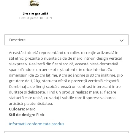
Paravane de camera
Livrare gratuită
Gratuit peste 300 RON
Descriere
Această statuetă reprezentând un colier, o creație artizanală în
stil etnic, prezintă o nuanță caldă de maro într-un design vertical
și expresiv. Realizată din fier și scoică, această piesă decorativă
spaniolă aduce un aer exotic și autentic în orice interior. Cu
dimensiuni de 25 cm lățime, 9 cm adâncime și 80 cm înălțime, și o
greutate de 1,2 kg, statueta oferă o prezență verticală elegantă.
Combinația de fier și scoică creează un contrast interesant între
duritate și delicatețe. Fiind un produs realizat manual, fiecare
statuetă este unică, cu variații subtile care îi sporesc valoarea
artistică și autenticitatea.
Culoare:
Maro
Stil de design:
Etnic
Informatii conformitate produs