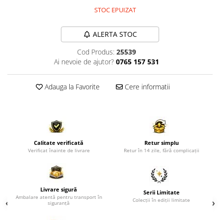
Comode TV
STOC EPUIZAT
Paturi
Tablii pat
ALERTA STOC
Noptiere
Cod Produs:
25539
Ai nevoie de ajutor?
0765 157 531
Comode si Bufete
Oglinzi
Adauga la Favorite
Cere informatii
Biblioteci si Rafturi
Sifoniere si Dulapuri
Vitrine
Rafturi de perete
Calitate verificată
Retur simplu
Verificat înainte de livrare
Retur în 14 zile, fără complicații
Mobilier bar
Cuiere
Birouri
Livrare sigură
Serii Limitate
Ambalare atentă pentru transport în
Carucior de servire
Colecții în ediții limitate
siguranță
Postamente, Piedestale