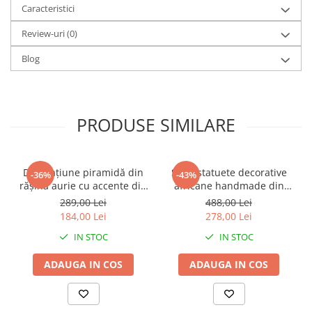
Caracteristici
Review-uri
(0)
Blog
PRODUSE SIMILARE
Decorațiune piramidă din
Set 2 statuete decorative
-36%
-43%
rășină aurie cu accente din
africane handmade din
metal negru pentru living
rășină negru auriu 9 x 9 x
289,00 Lei
488,00 Lei
sau birou 15 x 15 x 21 cm
40 cm
184,00 Lei
278,00 Lei
IN STOC
IN STOC
ADAUGA IN COS
ADAUGA IN COS