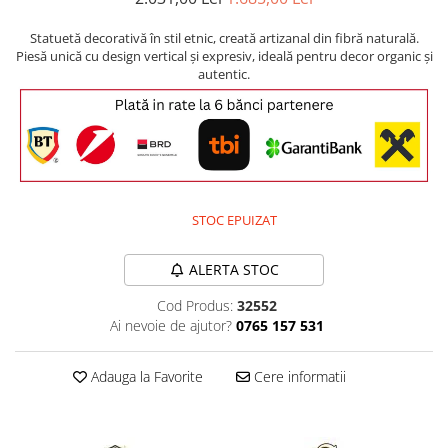
Comode TV
Paturi
Statuetă decorativă în stil etnic, creată artizanal din fibră naturală.
Piesă unică cu design vertical și expresiv, ideală pentru decor organic și
Tablii pat
autentic.
Noptiere
Comode si Bufete
Oglinzi
Biblioteci si Rafturi
STOC EPUIZAT
Sifoniere si Dulapuri
Vitrine
ALERTA STOC
Rafturi de perete
Cod Produs:
32552
Mobilier bar
Ai nevoie de ajutor?
0765 157 531
Cuiere
Adauga la Favorite
Cere informatii
Birouri
Carucior de servire
Postamente, Piedestale