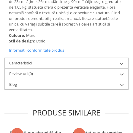
de 23 cm lățime, 26 cm adâncime și 90 cm înălțime, și o greutate
de 1,05 kg, statueta oferă o prezență verticală elegantă. Fibra
naturală conferă o textură unică și o conexiune cu natura. Fiind
un produs demontabil și realizat manual, fiecare statuetă este
unică, cu variații subtile care îi sporesc valoarea artistică și
versatilitatea.
Culoare:
Maro
Stil de design:
Etnic
Informatii conformitate produs
Caracteristici
Review-uri
(0)
Blog
PRODUSE SIMILARE
Decorațiune piramidă din
Set 2 statuete decorative