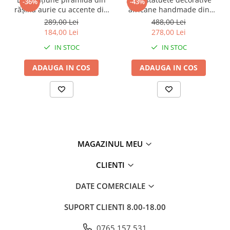
-36%
-43%
rășină aurie cu accente din
africane handmade din
metal negru pentru living
rășină negru auriu 9 x 9 x
289,00 Lei
488,00 Lei
sau birou 15 x 15 x 21 cm
40 cm
184,00 Lei
278,00 Lei
IN STOC
IN STOC
ADAUGA IN COS
ADAUGA IN COS
MAGAZINUL MEU
CLIENTI
DATE COMERCIALE
SUPORT CLIENTI
8.00-18.00
0765 157 531