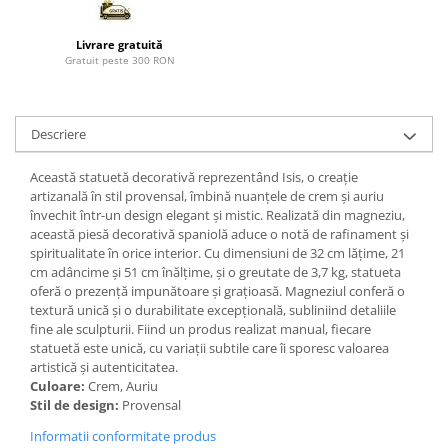
Paravane de camera
Livrare gratuită
Gratuit peste 300 RON
Descriere
Această statuetă decorativă reprezentând Isis, o creație
artizanală în stil provensal, îmbină nuanțele de crem și auriu
învechit într-un design elegant și mistic. Realizată din magneziu,
această piesă decorativă spaniolă aduce o notă de rafinament și
spiritualitate în orice interior. Cu dimensiuni de 32 cm lățime, 21
cm adâncime și 51 cm înălțime, și o greutate de 3,7 kg, statueta
oferă o prezență impunătoare și grațioasă. Magneziul conferă o
textură unică și o durabilitate excepțională, subliniind detaliile
fine ale sculpturii. Fiind un produs realizat manual, fiecare
statuetă este unică, cu variații subtile care îi sporesc valoarea
artistică și autenticitatea.
Culoare:
Crem, Auriu
Stil de design:
Provensal
Informatii conformitate produs