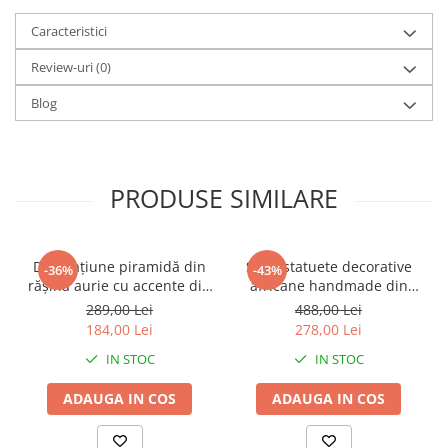
Caracteristici
Review-uri
(0)
Blog
PRODUSE SIMILARE
Decorațiune piramidă din
Set 2 statuete decorative
-36%
-43%
rășină aurie cu accente din
africane handmade din
metal negru pentru living
rășină negru auriu 9 x 9 x
289,00 Lei
488,00 Lei
sau birou 15 x 15 x 21 cm
40 cm
184,00 Lei
278,00 Lei
IN STOC
IN STOC
ADAUGA IN COS
ADAUGA IN COS