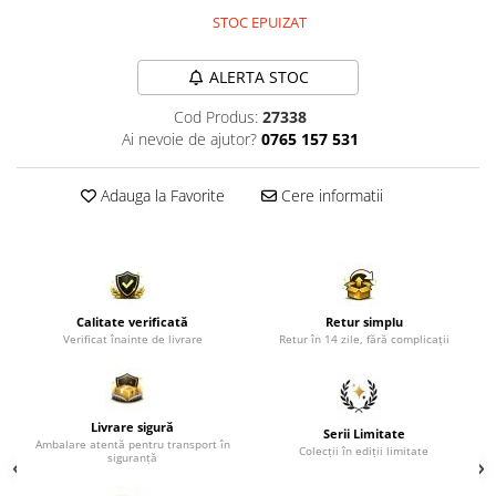
Comode TV
STOC EPUIZAT
Paturi
Tablii pat
ALERTA STOC
Noptiere
Cod Produs:
27338
Ai nevoie de ajutor?
0765 157 531
Comode si Bufete
Oglinzi
Adauga la Favorite
Cere informatii
Biblioteci si Rafturi
Sifoniere si Dulapuri
Vitrine
Rafturi de perete
Calitate verificată
Retur simplu
Verificat înainte de livrare
Retur în 14 zile, fără complicații
Mobilier bar
Cuiere
Birouri
Livrare sigură
Serii Limitate
Ambalare atentă pentru transport în
Carucior de servire
Colecții în ediții limitate
siguranță
Postamente, Piedestale