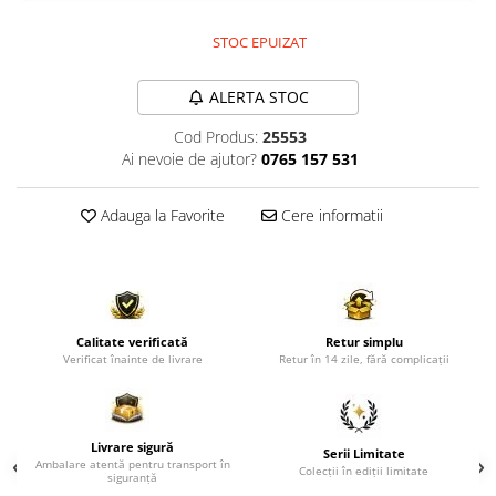
Comode TV
Paturi
STOC EPUIZAT
Tablii pat
ALERTA STOC
Noptiere
Cod Produs:
25553
Comode si Bufete
Ai nevoie de ajutor?
0765 157 531
Oglinzi
Biblioteci si Rafturi
Adauga la Favorite
Cere informatii
Sifoniere si Dulapuri
Vitrine
Rafturi de perete
Calitate verificată
Retur simplu
Mobilier bar
Verificat înainte de livrare
Retur în 14 zile, fără complicații
Cuiere
Birouri
Livrare sigură
Carucior de servire
Serii Limitate
Ambalare atentă pentru transport în
Colecții în ediții limitate
siguranță
Postamente, Piedestale