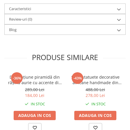
Caracteristici
Review-uri
(0)
Blog
PRODUSE SIMILARE
Decorațiune piramidă din
Set 2 statuete decorative
-36%
-43%
rășină aurie cu accente din
africane handmade din
metal negru pentru living
rășină negru auriu 9 x 9 x
289,00 Lei
488,00 Lei
sau birou 15 x 15 x 21 cm
40 cm
184,00 Lei
278,00 Lei
IN STOC
IN STOC
ADAUGA IN COS
ADAUGA IN COS