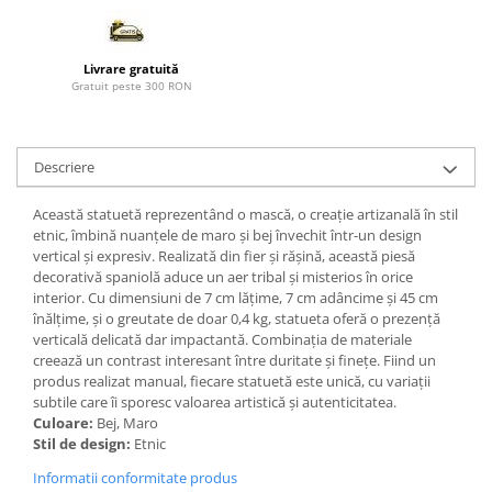
Paravane de camera
Livrare gratuită
Gratuit peste 300 RON
Descriere
Această statuetă reprezentând o mască, o creație artizanală în stil
etnic, îmbină nuanțele de maro și bej învechit într-un design
vertical și expresiv. Realizată din fier și rășină, această piesă
decorativă spaniolă aduce un aer tribal și misterios în orice
interior. Cu dimensiuni de 7 cm lățime, 7 cm adâncime și 45 cm
înălțime, și o greutate de doar 0,4 kg, statueta oferă o prezență
verticală delicată dar impactantă. Combinația de materiale
creează un contrast interesant între duritate și finețe. Fiind un
produs realizat manual, fiecare statuetă este unică, cu variații
subtile care îi sporesc valoarea artistică și autenticitatea.
Culoare:
Bej, Maro
Stil de design:
Etnic
Informatii conformitate produs