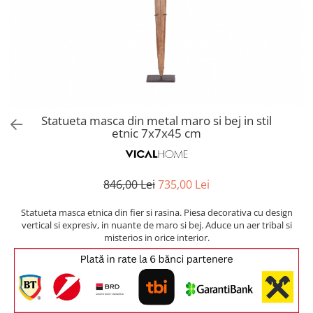
Covoare exterior
Cosuri
Masute Laterale
Usi Decorative
Umbrele Exterior
Cufere si valize decorative
Mese Bar
Coloane decorative
Accesorii mese
Accesorii Exterior
Cutii decorative
Trofee, Taxidermii, Busturi
Canapele
Ghivece, Vase Exterior
Ghivece, Suporturi flori
Animale
Canapele Coltar
Ghivece, Vase Exterior
Canapele Modulare
Flori, Plante artificiale
Canapele Extensibile
Statueta masca din metal maro si bej in stil
Opritoare pentru usi
etnic 7x7x45 cm
Canapele Sezlong
Suporturi sticle
Canapele 2 locuri
Canapele 3 locuri
Suport Umbrela
846,00 Lei
735,00 Lei
Canapele 4 locuri
Suport ziare/reviste
Masute de toaleta
Statueta masca etnica din fier si rasina. Piesa decorativa cu design
Organizator obiecte mici
vertical si expresiv, in nuante de maro si bej. Aduce un aer tribal si
Console
misterios in orice interior.
Oglinzi cu picior
Fotolii
Clepsidra
Taburete si pufuri
Banchete, Bancute