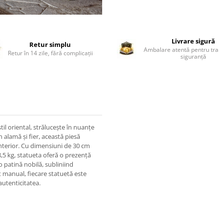
Livrare sigură
Retur simplu
Ambalare atentă pentru tra
Retur în 14 zile, fără complicații
siguranță
til oriental, strălucește în nuanțe
n alamă și fier, această piesă
interior. Cu dimensiuni de 30 cm
8,5 kg, statueta oferă o prezență
o patină nobilă, subliniind
at manual, fiecare statuetă este
 autenticitatea.