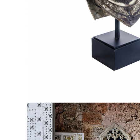
Comode TV
Paturi
Tablii pat
Noptiere
Comode si Bufete
Oglinzi
Biblioteci si Rafturi
Sifoniere si Dulapuri
Vitrine
Rafturi de perete
Mobilier bar
Cuiere
Birouri
Carucior de servire
Postamente, Piedestale