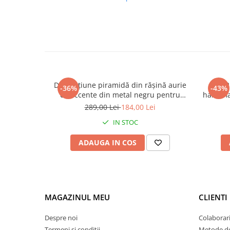
Decorațiune piramidă din rășină aurie
Set 2
-36%
-43%
cu accente din metal negru pentru
handmad
living sau birou 15 x 15 x 21 cm
289,00 Lei
184,00 Lei
IN STOC
ADAUGA IN COS
MAGAZINUL MEU
CLIENTI
Despre noi
Colaborari
Termeni si conditii
Metode de