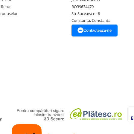
e Retur
RO39634470
Produselor
Str Suceava nr 8
Constanta, Constanta
Contacteaza-ne
gn