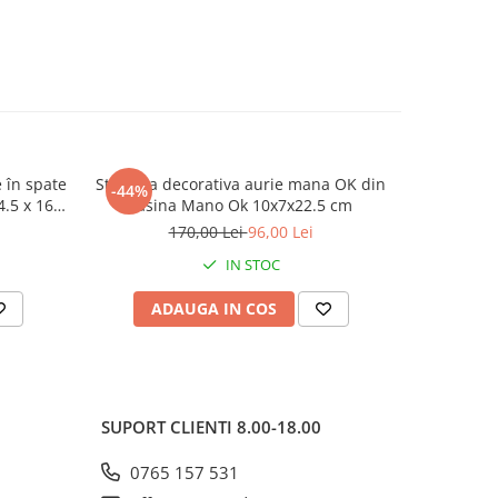
 în spate
Statueta decorativa aurie mana OK din
Statuetă 
-44%
-39%
.5 x 16 x
rasina Mano Ok 10x7x22.5 cm
aur
170,00 Lei
96,00 Lei
4
IN STOC
ADAUGA IN COS
AD
SUPORT CLIENTI
8.00-18.00
0765 157 531