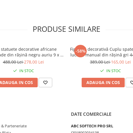
PRODUSE SIMILARE
 statuete decorative africane
Figurină decorativă Cuplu spate
-58%
e din rășină negru auriu 9 x 9
lucrată manual din rășină gri 44
x 40 cm
9.5 cm
488,00 Lei
278,00 Lei
389,00 Lei
165,00 Lei
IN STOC
IN STOC
ADAUGA IN COS
ADAUGA IN COS
DATE COMERCIALE
 & Parteneriate
ABC SOFTECH PRO SRL
 Plata
J2018002034138