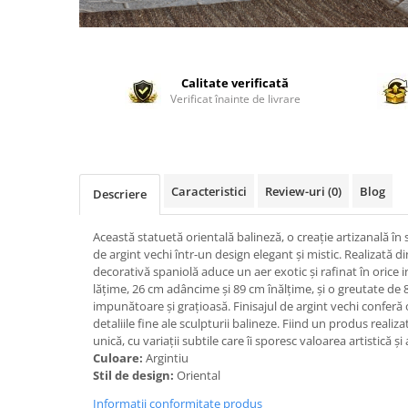
Calitate verificată
Verificat înainte de livrare
Caracteristici
Review-uri
(0)
Blog
Descriere
Această statuetă orientală balineză, o creație artizanală în s
de argint vechi într-un design elegant și mistic. Realizată di
decorativă spaniolă aduce un aer exotic și rafinat în orice 
lățime, 26 cm adâncime și 89 cm înălțime, și o greutate de 
impunătoare și grațioasă. Finisajul de argint vechi conferă 
detaliile fine ale sculpturii balineze. Fiind un produs realiz
unică, cu variații subtile care îi sporesc valoarea artistică și
Culoare:
Argintiu
Stil de design:
Oriental
Informatii conformitate produs