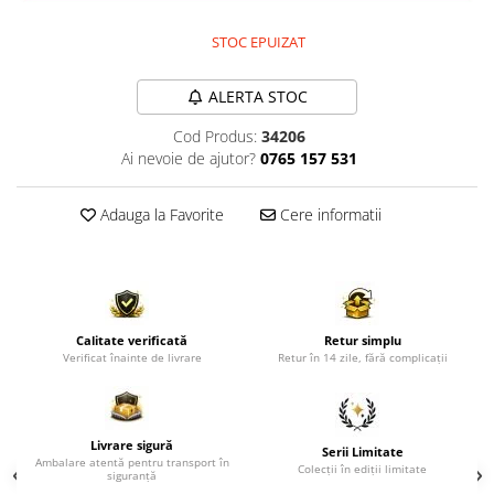
Comode TV
Paturi
STOC EPUIZAT
Tablii pat
ALERTA STOC
Noptiere
Cod Produs:
34206
Comode si Bufete
Ai nevoie de ajutor?
0765 157 531
Oglinzi
Biblioteci si Rafturi
Adauga la Favorite
Cere informatii
Sifoniere si Dulapuri
Vitrine
Rafturi de perete
Calitate verificată
Retur simplu
Mobilier bar
Verificat înainte de livrare
Retur în 14 zile, fără complicații
Cuiere
Birouri
Livrare sigură
Carucior de servire
Serii Limitate
Ambalare atentă pentru transport în
Colecții în ediții limitate
siguranță
Postamente, Piedestale