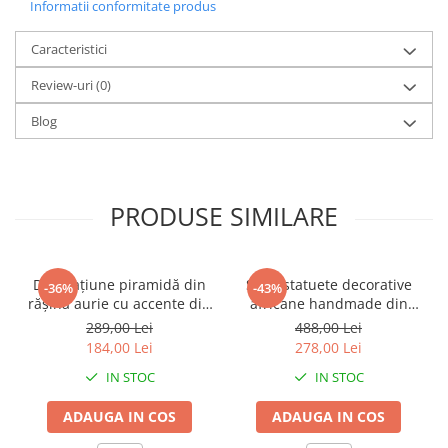
Informatii conformitate produs
Caracteristici
Review-uri
(0)
Blog
PRODUSE SIMILARE
Decorațiune piramidă din
Set 2 statuete decorative
-36%
-43%
rășină aurie cu accente din
africane handmade din
metal negru pentru living
rășină negru auriu 9 x 9 x
289,00 Lei
488,00 Lei
sau birou 15 x 15 x 21 cm
40 cm
184,00 Lei
278,00 Lei
IN STOC
IN STOC
ADAUGA IN COS
ADAUGA IN COS