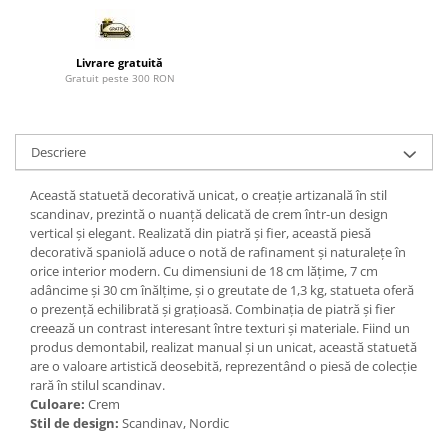
Paravane de camera
Livrare gratuită
Gratuit peste 300 RON
Descriere
Această statuetă decorativă unicat, o creație artizanală în stil
scandinav, prezintă o nuanță delicată de crem într-un design
vertical și elegant. Realizată din piatră și fier, această piesă
decorativă spaniolă aduce o notă de rafinament și naturalețe în
orice interior modern. Cu dimensiuni de 18 cm lățime, 7 cm
adâncime și 30 cm înălțime, și o greutate de 1,3 kg, statueta oferă
o prezență echilibrată și grațioasă. Combinația de piatră și fier
creează un contrast interesant între texturi și materiale. Fiind un
produs demontabil, realizat manual și un unicat, această statuetă
are o valoare artistică deosebită, reprezentând o piesă de colecție
rară în stilul scandinav.
Culoare:
Crem
Stil de design:
Scandinav, Nordic