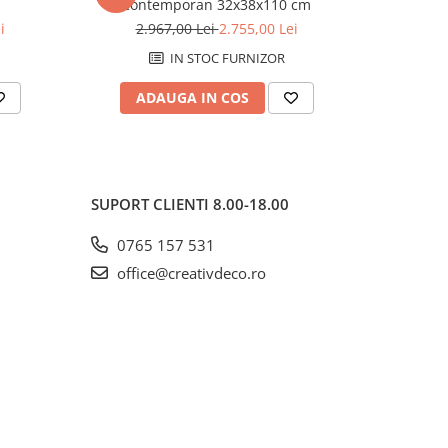
contemporan 32x38x110 cm
maro in st
i
2.967,00 Lei
2.755,00 Lei
8.
IN STOC FURNIZOR
ADAUGA IN COS
AD
SUPORT CLIENTI
8.00-18.00
0765 157 531
office@creativdeco.ro