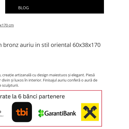
BLOG
38x170 cm
in bronz auriu in stil oriental 60x38x170
u, creație artizanală cu design maiestuos și elegant. Piesă
ivin și luxos în interior. Finisajul auriu conferă o aură de
e sculpturii.