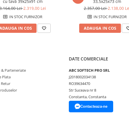
cu tavă 39x25x91 cm
33,5x25x73 cm
3.164,00 Lei
2.319,00 Lei
2.357,00 Lei
2.138,00 Le
IN STOC FURNIZOR
IN STOC FURNIZOR
ADAUGA IN COS
ADAUGA IN COS
DATE COMERCIALE
 & Parteneriate
ABC SOFTECH PRO SRL
 Plata
J2018002034138
e Retur
RO39634470
Produselor
Str Suceava nr 8
Constanta, Constanta
Contacteaza-ne