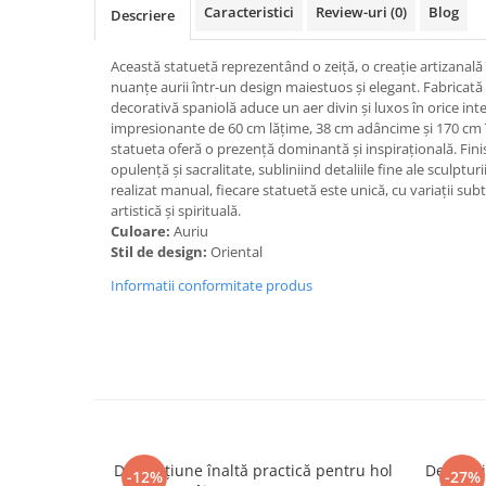
Caracteristici
Review-uri
(0)
Blog
Descriere
Această statuetă reprezentând o zeiță, o creație artizanală în
nuanțe aurii într-un design maiestuos și elegant. Fabricată 
decorativă spaniolă aduce un aer divin și luxos în orice int
impresionante de 60 cm lățime, 38 cm adâncime și 170 cm în
statueta oferă o prezență dominantă și inspirațională. Fini
opulență și sacralitate, subliniind detaliile fine ale sculptu
realizat manual, fiecare statuetă este unică, cu variații subt
artistică și spirituală.
Culoare:
Auriu
Stil de design:
Oriental
Informatii conformitate produs
Decorațiune înaltă practică pentru hol
Decorați
-12%
-27%