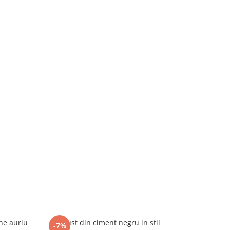
ne auriu
Bust din ciment negru in stil
Set 2 scu
-7%
-9%