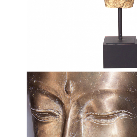
Comode TV
Paturi
Tablii pat
Noptiere
Comode si Bufete
Oglinzi
Biblioteci si Rafturi
Sifoniere si Dulapuri
Vitrine
Rafturi de perete
Mobilier bar
Cuiere
Birouri
Carucior de servire
Postamente, Piedestale