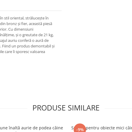
 stil oriental, strălucește în
din bronz și fier, această piesă
erior. Cu dimensiuni
ălțime, și o greutate de 21 kg,
sajul auriu conferă o aură de
rii. Fiind un produs demontabil și
ile care îi sporesc valoarea
PRODUSE SIMILARE
une înaltă aurie de podea câine
Suport pentru obiecte mici câi
-9%