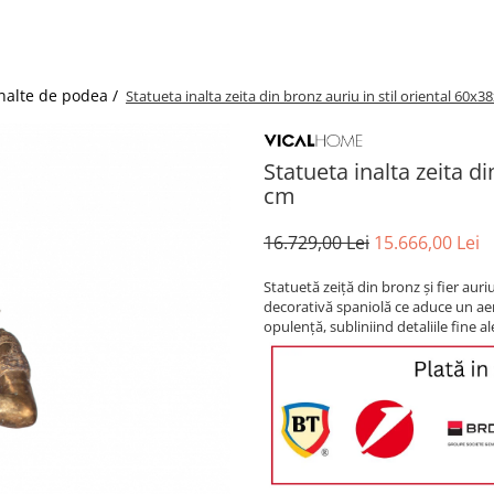
inalte de podea /
Statueta inalta zeita din bronz auriu in stil oriental 60x
Statueta inalta zeita d
cm
16.729,00 Lei
15.666,00 Lei
Statuetă zeiță din bronz și fier auri
decorativă spaniolă ce aduce un aer d
opulență, subliniind detaliile fine al