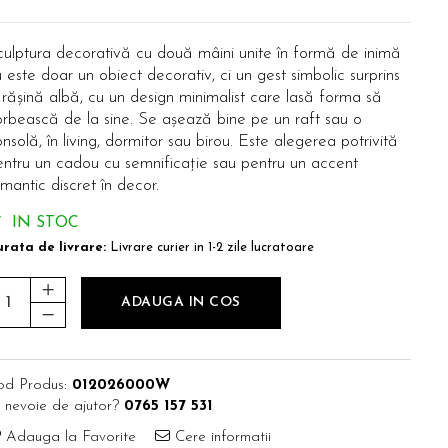
culptura decorativă cu două mâini unite în formă de inimă
 este doar un obiect decorativ, ci un gest simbolic surprins
 rășină albă, cu un design minimalist care lasă forma să
orbească de la sine. Se așează bine pe un raft sau o
nsolă, în living, dormitor sau birou. Este alegerea potrivită
entru un cadou cu semnificație sau pentru un accent
mantic discret în decor.
IN STOC
rata de livrare:
Livrare curier in 1-2 zile lucratoare
ADAUGA IN COS
od Produs:
012026000W
 nevoie de ajutor?
0765 157 531
Adauga la Favorite
Cere informatii