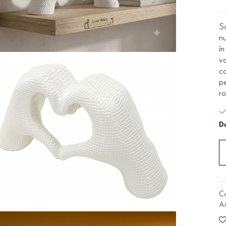
S
nu
în
v
co
p
ro
Du
C
Ai