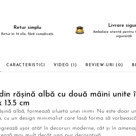
Livrare sigu
Retur simplu
Ambalare atentă pentru t
Retur în 14 zile, fără complicații
siguranță
CARACTERISTICI
VIDEO
(1)
REVIEW-URI
(0)
B
din rășină albă cu două mâini unite 
x 13.5 cm
șină albă, formează silueta unei inimi. Nu este doar un
ă, cu un design minimalist care lasă forma să vorbească
ntegrează ușor atât în decoruri moderne, cât și în amena
ntează mai mult decât una pur decorativă.