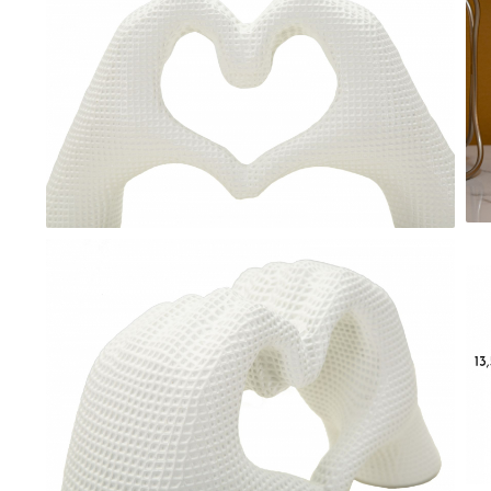
Comode TV
Paturi
Tablii pat
Noptiere
Comode si Bufete
Oglinzi
Biblioteci si Rafturi
Sifoniere si Dulapuri
Vitrine
Rafturi de perete
Mobilier bar
Cuiere
Birouri
Carucior de servire
Postamente, Piedestale