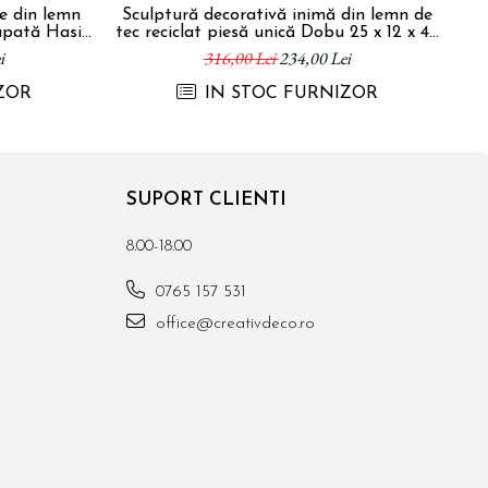
ve din lemn
Sculptură decorativă inimă din lemn de
upată Hasi
tec reciclat piesă unică Dobu 25 x 12 x 45
cm
i
316,00 Lei
234,00 Lei
ZOR
IN STOC FURNIZOR
SUPORT CLIENTI
8.00-18.00
0765 157 531
office@creativdeco.ro