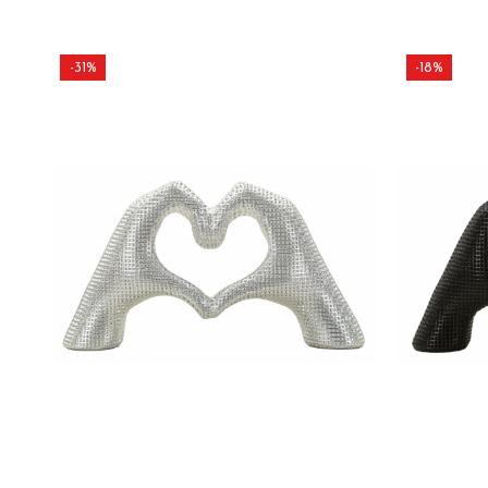
-31%
-18%