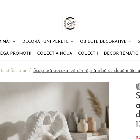
MINAT
DECORATIUNI PERETE
OBIECTE DECORATIVE
EGA PROMOTII
COLECTIA NOUA
COLECTII
DECOR TEMATIC
te si Sculpturi /
Sculptură decorativă din rășină albă cu două mâini u
S
a
d
1
2