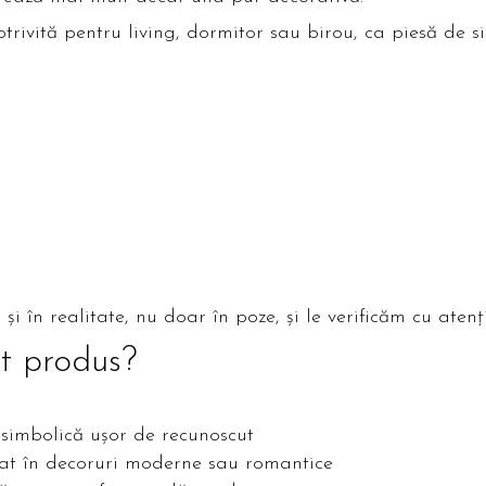
ivită pentru living, dormitor sau birou, ca piesă de si
i în realitate, nu doar în poze, și le verificăm cu atenți
st produs?
 simbolică ușor de recunoscut
grat în decoruri moderne sau romantice