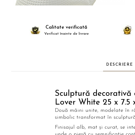
Paravane de camera
Calitate verificată
Verificat înainte de livrare
DESCRIERE
Sculptură decorativă 
Lover White 25 x 7.5 
Două mâini unite, modelate în ră
simbolic transformat în sculptur
Finisajul alb, mat și curat, se i
unde o piesă cu semnificație co