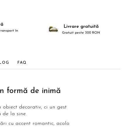
ră
Livrare gratuită
ransport în
Gratuit peste 300 RON
LOG
FAQ
în formă de inimă
 obiect decorativ, ci un gest
 de la sine.
jări cu accent romantic, acolo