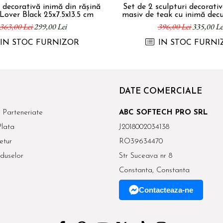
 decorativă inimă din rășină
Set de 2 sculpturi decorati
Lover Black 25x7.5x13.5 cm
masiv de teak cu inimă dec
20x10x28 cm
363,00 Lei
299,00 Lei
396,00 Lei
335,00 Le
IN STOC FURNIZOR
IN STOC FURNI
DATE COMERCIALE
 Parteneriate
ABC SOFTECH PRO SRL
lata
J2018002034138
etur
RO39634470
duselor
Str Suceava nr 8
Constanta, Constanta
Contacteaza-ne