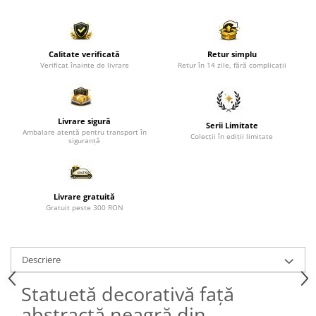
Paravane de camera
Calitate verificată
Retur simplu
Verificat înainte de livrare
Retur în 14 zile, fără complicații
Livrare sigură
Serii Limitate
Ambalare atentă pentru transport în
Colecții în ediții limitate
siguranță
Livrare gratuită
Gratuit peste 300 RON
Descriere
Statuetă decorativă față
abstractă neagră din