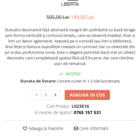
Comode TV
Paturi
505,00 Lei
149,00 Lei
Tablii pat
Statueta decorativă față abstractă neagră din polirășină cu bază atrage
Noptiere
prin forma verticală și conturul simplu, care se observă imediat chiar și
Comode si Bufete
într-un decor aglomerat. Așezată pe o consolă sau într-o bibliotecă,
linia feței și textura suprafeței creează un contrast clar cu obiectele din
Oglinzi
jur și dau profunzime zonei. Este o alegere potrivită dacă vrei un obiect
decorativ care completează spațiul fără să îl încarce, dar care rămâne
Biblioteci si Rafturi
ușor de remarcat.
Sifoniere si Dulapuri
IN STOC
Vitrine
Durata de livrare:
Livrare curier in 1-2 zile lucratoare
Rafturi de perete
ADAUGA IN COS
Mobilier bar
Cod Produs:
L023516
Cuiere
Ai nevoie de ajutor?
0765 157 531
Birouri
Carucior de servire
Adauga la Favorite
Cere informatii
Postamente, Piedestale