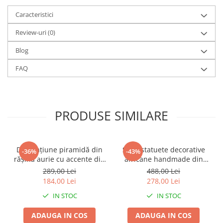
Caracteristici
Review-uri
(0)
Blog
FAQ
PRODUSE SIMILARE
Decorațiune piramidă din
Set 2 statuete decorative
-36%
-43%
rășină aurie cu accente din
africane handmade din
metal negru pentru living
rășină negru auriu 9 x 9 x
289,00 Lei
488,00 Lei
sau birou 15 x 15 x 21 cm
40 cm
184,00 Lei
278,00 Lei
IN STOC
IN STOC
ADAUGA IN COS
ADAUGA IN COS