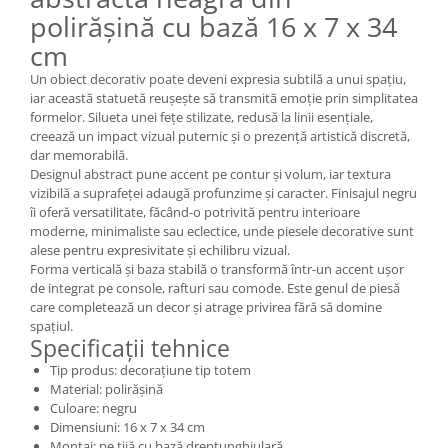
polirășină cu bază 16 x 7 x 34
cm
Un obiect decorativ poate deveni expresia subtilă a unui spațiu,
iar această statuetă reușește să transmită emoție prin simplitatea
formelor. Silueta unei fețe stilizate, redusă la linii esențiale,
creează un impact vizual puternic și o prezență artistică discretă,
dar memorabilă.
Designul abstract pune accent pe contur și volum, iar textura
vizibilă a suprafeței adaugă profunzime și caracter. Finisajul negru
îi oferă versatilitate, făcând-o potrivită pentru interioare
moderne, minimaliste sau eclectice, unde piesele decorative sunt
alese pentru expresivitate și echilibru vizual.
Forma verticală și baza stabilă o transformă într-un accent ușor
de integrat pe console, rafturi sau comode. Este genul de piesă
care completează un decor și atrage privirea fără să domine
spațiul.
Specificații tehnice
Tip produs: decorațiune tip totem
Material: polirășină
Culoare: negru
Dimensiuni: 16 x 7 x 34 cm
Montaj: pe tijă cu bază dreptunghiulară