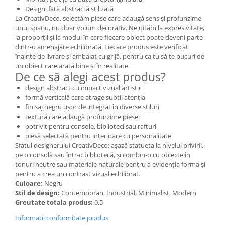
Design: față abstractă stilizată
La CreativDeco, selectăm piese care adaugă sens și profunzime
unui spațiu, nu doar volum decorativ. Ne uităm la expresivitate,
la proporții și la modul în care fiecare obiect poate deveni parte
dintr-o amenajare echilibrată. Fiecare produs este verificat
înainte de livrare și ambalat cu grijă, pentru ca tu să te bucuri de
un obiect care arată bine și în realitate.
De ce să alegi acest produs?
design abstract cu impact vizual artistic
formă verticală care atrage subtil atenția
finisaj negru ușor de integrat în diverse stiluri
textură care adaugă profunzime piesei
potrivit pentru console, biblioteci sau rafturi
piesă selectată pentru interioare cu personalitate
Sfatul designerului CreativDeco: așază statueta la nivelul privirii,
pe o consolă sau într-o bibliotecă, și combin-o cu obiecte în
tonuri neutre sau materiale naturale pentru a evidenția forma și
pentru a crea un contrast vizual echilibrat.
Culoare:
Negru
Stil de design:
Contemporan, Industrial, Minimalist, Modern
Greutate totala produs:
0.5
Informatii conformitate produs