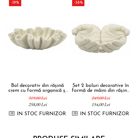
-19%
-38%
Bol decorativ din rășină
Set 2 boluri decorative în
S
crem cu formă organică și
formă de mâini din rășină
c
design modern sculptural
bej Hands Stons
319,00 Lei
249,00 Lei
Stons 31 x 31 x 9 cm
22.7x20x7.3 cm
258,00 Lei
154,00 Lei
IN STOC FURNIZOR
IN STOC FURNIZOR