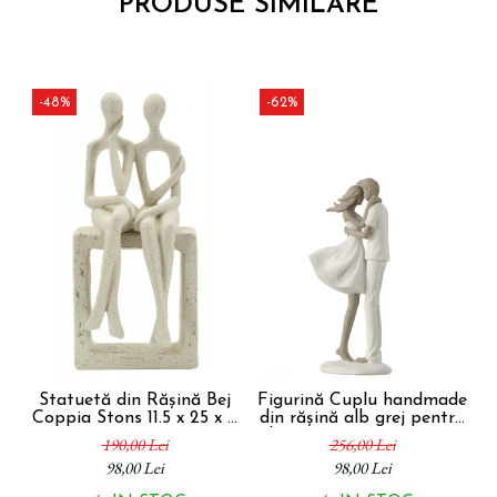
PRODUSE SIMILARE
-48%
-62%
Statuetă din Rășină Bej
Figurină Cuplu handmade
F
Coppia Stons 11.5 x 25 x 9
din rășină alb grej pentru
cm
decor romantic 8 x 24.5 x
ma
190,00 Lei
256,00 Lei
10.5 cm
98,00 Lei
98,00 Lei