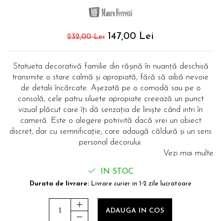
Comode TV
Paturi
Tablii pat
147,00 Lei
232,00 Lei
Noptiere
Comode si Bufete
Statueta decorativă familie din rășină în nuanță deschisă
transmite o stare calmă și apropiată, fără să aibă nevoie
Oglinzi
de detalii încărcate. Așezată pe o comodă sau pe o
Biblioteci si Rafturi
consolă, cele patru siluete apropiate creează un punct
vizual plăcut care îți dă senzația de liniște când intri în
Sifoniere si Dulapuri
cameră. Este o alegere potrivită dacă vrei un obiect
Vitrine
discret, dar cu semnificație, care adaugă căldură și un sens
Rafturi de perete
personal decorului.
Vezi mai multe
Mobilier bar
Cuiere
IN STOC
Durata de livrare:
Livrare curier in 1-2 zile lucratoare
Birouri
Carucior de servire
ADAUGA IN COS
Postamente, Piedestale