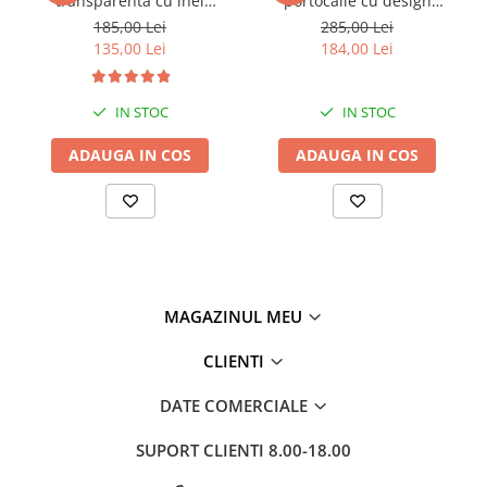
transparentă cu inel
portocalie cu design
decorativ auriu la bază Ring
contemporan Leo 16 x 10 x
185,00 Lei
285,00 Lei
25 x 14 x 14 cm
26 cm
135,00 Lei
184,00 Lei
IN STOC
IN STOC
ADAUGA IN COS
ADAUGA IN COS
MAGAZINUL MEU
CLIENTI
DATE COMERCIALE
SUPORT CLIENTI
8.00-18.00