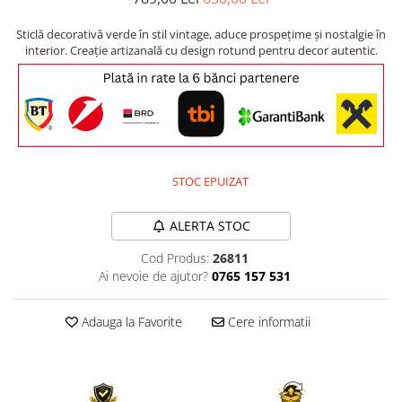
Comode TV
Paturi
Sticlă decorativă verde în stil vintage, aduce prospețime și nostalgie în
interior. Creație artizanală cu design rotund pentru decor autentic.
Tablii pat
Noptiere
Comode si Bufete
Oglinzi
Biblioteci si Rafturi
STOC EPUIZAT
Sifoniere si Dulapuri
ALERTA STOC
Vitrine
Rafturi de perete
Cod Produs:
26811
Ai nevoie de ajutor?
0765 157 531
Mobilier bar
Cuiere
Adauga la Favorite
Cere informatii
Birouri
Carucior de servire
Postamente, Piedestale