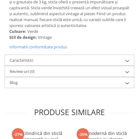
și o greutate de 3 kg, sticla oferă o prezență impunătoare și
captivantă. Sticla verde învechită creează un efect vizual proaspăt
și autentic, subliniind aspectul vintage al piesei. Fiind un produs
realizat manual, fiecare sticlă este unică, cu variații subtile care îi
sporesc valoarea artistică și autenticitatea.
Culoare:
Verde
Stil de design:
Vintage
Informatii conformitate produs
Caracteristici
Review-uri
(0)
Blog
PRODUSE SIMILARE
Vază cilindrică din sticlă
Vază modernă din sticlă
-27%
-35%