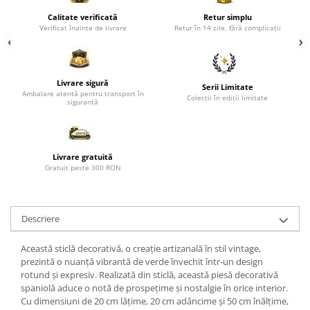
Paravane de camera
Calitate verificată
Retur simplu
Verificat înainte de livrare
Retur în 14 zile, fără complicații
Livrare sigură
Serii Limitate
Ambalare atentă pentru transport în
Colecții în ediții limitate
siguranță
Livrare gratuită
Gratuit peste 300 RON
Descriere
Această sticlă decorativă, o creație artizanală în stil vintage,
prezintă o nuanță vibrantă de verde învechit într-un design
rotund și expresiv. Realizată din sticlă, această piesă decorativă
spaniolă aduce o notă de prospețime și nostalgie în orice interior.
Cu dimensiuni de 20 cm lățime, 20 cm adâncime și 50 cm înălțime,