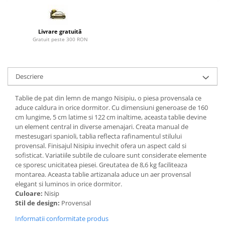
Paravane de camera
Livrare gratuită
Gratuit peste 300 RON
Descriere
Tablie de pat din lemn de mango Nisipiu, o piesa provensala ce
aduce caldura in orice dormitor. Cu dimensiuni generoase de 160
cm lungime, 5 cm latime si 122 cm inaltime, aceasta tablie devine
un element central in diverse amenajari. Creata manual de
mestesugari spanioli, tablia reflecta rafinamentul stilului
provensal. Finisajul Nisipiu invechit ofera un aspect cald si
sofisticat. Variatiile subtile de culoare sunt considerate elemente
ce sporesc unicitatea piesei. Greutatea de 8,6 kg faciliteaza
montarea. Aceasta tablie artizanala aduce un aer provensal
elegant si luminos in orice dormitor.
Culoare:
Nisip
Stil de design:
Provensal
Informatii conformitate produs