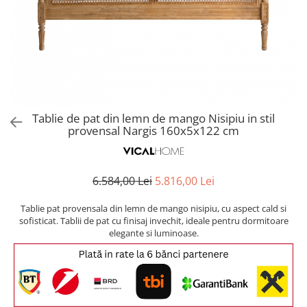
Covoare exterior
Cosuri
Masute Laterale
Usi Decorative
Umbrele Exterior
Cufere si valize decorative
Mese Bar
Coloane decorative
Accesorii mese
Accesorii Exterior
Cutii decorative
Trofee, Taxidermii, Busturi
Canapele
Ghivece, Vase Exterior
Ghivece, Suporturi flori
Animale
Canapele Coltar
Ghivece, Vase Exterior
Canapele Modulare
Flori, Plante artificiale
Canapele Extensibile
Tablie de pat din lemn de mango Nisipiu in stil
Opritoare pentru usi
provensal Nargis 160x5x122 cm
Canapele Sezlong
Suporturi sticle
Canapele 2 locuri
Canapele 3 locuri
Suport Umbrela
6.584,00 Lei
5.816,00 Lei
Canapele 4 locuri
Suport ziare/reviste
Masute de toaleta
Tablie pat provensala din lemn de mango nisipiu, cu aspect cald si
Organizator obiecte mici
sofisticat. Tablii de pat cu finisaj invechit, ideale pentru dormitoare
Console
elegante si luminoase.
Oglinzi cu picior
Fotolii
Clepsidra
Taburete si pufuri
Banchete, Bancute