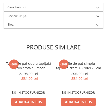
Caracteristici
Review-uri
(0)
Blog
PRODUSE SIMILARE
Tăblie de pat dublu tapițată
Tablie de pat simplu
-30%
-20%
bej din stofă cu model
tapitata crem 100x8x125 cm
pătrat matlasat 160 x 8 x
2.198,00 Lei
1.906,00 Lei
100 cm
1.531,00 Lei
1.531,00 Lei
IN STOC FURNIZOR
IN STOC FURNIZOR
ADAUGA IN COS
ADAUGA IN COS