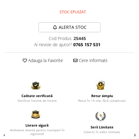
Comode TV
Paturi
STOC EPUIZAT
Tablii pat
ALERTA STOC
Noptiere
Cod Produs:
25445
Comode si Bufete
Ai nevoie de ajutor?
0765 157 531
Oglinzi
Biblioteci si Rafturi
Adauga la Favorite
Cere informatii
Sifoniere si Dulapuri
Vitrine
Rafturi de perete
Calitate verificată
Retur simplu
Mobilier bar
Verificat înainte de livrare
Retur în 14 zile, fără complicații
Cuiere
Birouri
Livrare sigură
Carucior de servire
Serii Limitate
Ambalare atentă pentru transport în
Colecții în ediții limitate
siguranță
Postamente, Piedestale