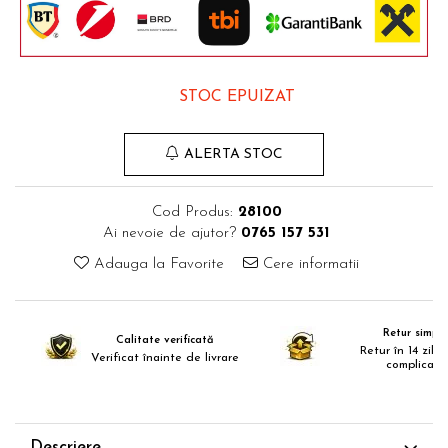
Comode TV
Paturi
Tablii pat
STOC EPUIZAT
Noptiere
Comode si Bufete
ALERTA STOC
Oglinzi
Biblioteci si Rafturi
Cod Produs:
28100
Sifoniere si Dulapuri
Ai nevoie de ajutor?
0765 157 531
Vitrine
Adauga la Favorite
Cere informatii
Rafturi de perete
Mobilier bar
Retur simplu
Calitate verificată
Cuiere
Retur în 14 zile,
Verificat înainte de livrare
complicații
Birouri
Carucior de servire
Postamente, Piedestale
Descriere