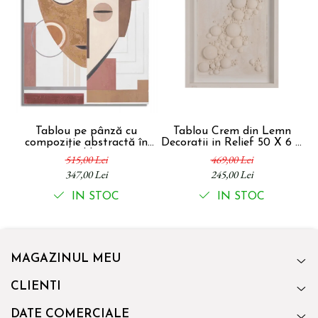
Tablou pe pânză cu
Tablou Crem din Lemn
T
compoziție abstractă în
Decoratii in Relief 50 X 6 X
a
nuanțe calde potrivit
70 cm
515,00 Lei
469,00 Lei
pentru stil Boho chic Ethnic
347,00 Lei
245,00 Lei
60 x 2.7 x 80 cm
IN STOC
IN STOC
MAGAZINUL MEU
CLIENTI
DATE COMERCIALE