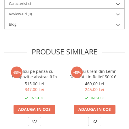
Caracteristici
Review-uri
(0)
Blog
PRODUSE SIMILARE
Tablou pe pânză cu
Tablou Crem din Lemn
-33%
-48%
compoziție abstractă în
Decoratii in Relief 50 X 6 X
nuanțe calde potrivit
70 cm
515,00 Lei
469,00 Lei
pentru stil Boho chic Ethnic
347,00 Lei
245,00 Lei
60 x 2.7 x 80 cm
IN STOC
IN STOC
ADAUGA IN COS
ADAUGA IN COS