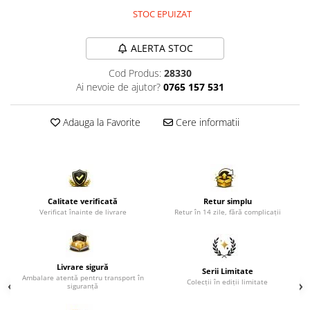
Comode TV
STOC EPUIZAT
Paturi
Tablii pat
ALERTA STOC
Noptiere
Cod Produs:
28330
Ai nevoie de ajutor?
0765 157 531
Comode si Bufete
Oglinzi
Adauga la Favorite
Cere informatii
Biblioteci si Rafturi
Sifoniere si Dulapuri
Vitrine
Rafturi de perete
Calitate verificată
Retur simplu
Verificat înainte de livrare
Retur în 14 zile, fără complicații
Mobilier bar
Cuiere
Birouri
Livrare sigură
Serii Limitate
Ambalare atentă pentru transport în
Carucior de servire
Colecții în ediții limitate
siguranță
Postamente, Piedestale