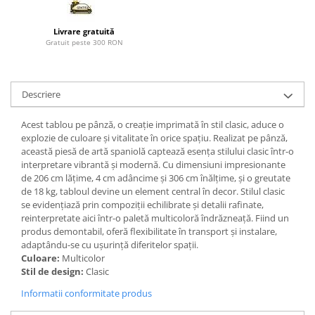
Paravane de camera
Livrare gratuită
Gratuit peste 300 RON
Descriere
Acest tablou pe pânză, o creație imprimată în stil clasic, aduce o
explozie de culoare și vitalitate în orice spațiu. Realizat pe pânză,
această piesă de artă spaniolă captează esența stilului clasic într-o
interpretare vibrantă și modernă. Cu dimensiuni impresionante
de 206 cm lățime, 4 cm adâncime și 306 cm înălțime, și o greutate
de 18 kg, tabloul devine un element central în decor. Stilul clasic
se evidențiază prin compoziții echilibrate și detalii rafinate,
reinterpretate aici într-o paletă multicoloră îndrăzneață. Fiind un
produs demontabil, oferă flexibilitate în transport și instalare,
adaptându-se cu ușurință diferitelor spații.
Culoare:
Multicolor
Stil de design:
Clasic
Informatii conformitate produs