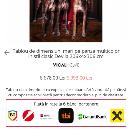
Covoare exterior
Cosuri
Masute Laterale
Usi Decorative
Umbrele Exterior
Cufere si valize decorative
Mese Bar
Coloane decorative
Accesorii mese
Accesorii Exterior
Cutii decorative
Trofee, Taxidermii, Busturi
Canapele
Ghivece, Vase Exterior
Ghivece, Suporturi flori
Animale
Canapele Coltar
Ghivece, Vase Exterior
Canapele Modulare
Flori, Plante artificiale
Canapele Extensibile
Tablou de dimensiuni mari pe panza multicolor
Opritoare pentru usi
in stil clasic Devila 206x4x306 cm
Canapele Sezlong
Suporturi sticle
Canapele 2 locuri
Canapele 3 locuri
Suport Umbrela
6.678,00 Lei
6.093,00 Lei
Canapele 4 locuri
Suport ziare/reviste
Masute de toaleta
Tablou clasic imprimat cu explozie de culoare. Artă vibrantă pe pânză
Organizator obiecte mici
cu compoziție echilibrată pentru decor modern și plin de vitalitate.
Console
Oglinzi cu picior
Fotolii
Clepsidra
Taburete si pufuri
Banchete, Bancute