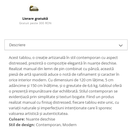
Paravane de camera
Livrare gratuită
Gratuit peste 300 RON
Descriere
Acest tablou, o creație artizanală în stil contemporan cu aspect
distressed, prezintă o compoziție elegantă în nuanțe deschise.
Realizat manual din lemn de pin combinat cu pânză, această
piesă de artă spaniolă aduce o notă de rafinament și caracter în
orice interior modern. Cu dimensiuni de 120 cm lățime, 5 cm
adâncime și 150 cm înălțime, și o greutate de 6,6 kg, tabloul oferă
o prezență impunătoare dar echilibrată. Stilul contemporan se
evidențiază prin simplitate și texturi bogate. Fiind un produs
realizat manual cu finisaj distressed, fiecare tablou este unic, cu
variații naturale și imperfecțiuni intenționate care îi sporesc
valoarea artistică și autenticitatea.
Culoare:
Nuante deschise
Stil de design:
Contemporan, Modern