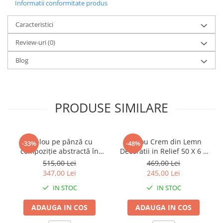
Informatii conformitate produs
Caracteristici
Review-uri
(0)
Blog
PRODUSE SIMILARE
Tablou pe pânză cu
Tablou Crem din Lemn
-33%
-48%
compoziție abstractă în
Decoratii in Relief 50 X 6 X
nuanțe calde potrivit
70 cm
515,00 Lei
469,00 Lei
pentru stil Boho chic Ethnic
347,00 Lei
245,00 Lei
60 x 2.7 x 80 cm
IN STOC
IN STOC
ADAUGA IN COS
ADAUGA IN COS