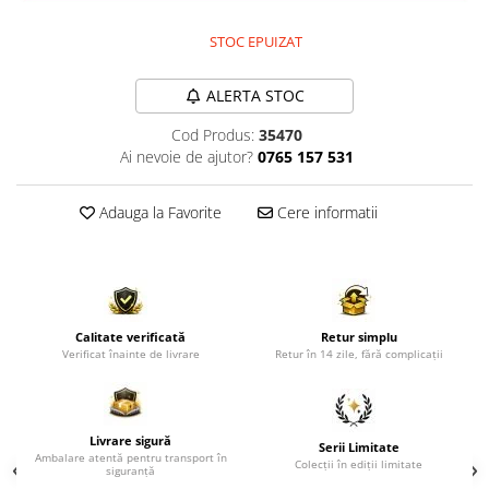
Comode TV
Paturi
STOC EPUIZAT
Tablii pat
ALERTA STOC
Noptiere
Cod Produs:
35470
Comode si Bufete
Ai nevoie de ajutor?
0765 157 531
Oglinzi
Biblioteci si Rafturi
Adauga la Favorite
Cere informatii
Sifoniere si Dulapuri
Vitrine
Rafturi de perete
Calitate verificată
Retur simplu
Mobilier bar
Verificat înainte de livrare
Retur în 14 zile, fără complicații
Cuiere
Birouri
Livrare sigură
Carucior de servire
Serii Limitate
Ambalare atentă pentru transport în
Colecții în ediții limitate
siguranță
Postamente, Piedestale