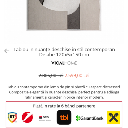
Covoare exterior
Cosuri
Masute Laterale
Usi Decorative
Umbrele Exterior
Cufere si valize decorative
Mese Bar
Coloane decorative
Accesorii mese
Accesorii Exterior
Cutii decorative
Trofee, Taxidermii, Busturi
Canapele
Ghivece, Vase Exterior
Ghivece, Suporturi flori
Animale
Canapele Coltar
Ghivece, Vase Exterior
Canapele Modulare
Flori, Plante artificiale
Canapele Extensibile
Tablou in nuanțe deschise in stil contemporan
Opritoare pentru usi
Delahe 120x5x150 cm
Canapele Sezlong
Suporturi sticle
Canapele 2 locuri
Canapele 3 locuri
Suport Umbrela
2.806,00 Lei
2.599,00 Lei
Canapele 4 locuri
Suport ziare/reviste
Masute de toaleta
Tablou contemporan din lemn de pin și pânză cu aspect distressed.
Organizator obiecte mici
Compoziție elegantă în nuanțe deschise, perfect pentru a adăuga
Console
rafinament și caracter în orice interior modern.
Oglinzi cu picior
Fotolii
Clepsidra
Taburete si pufuri
Banchete, Bancute