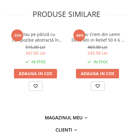
PRODUSE SIMILARE
Tablou pe pânză cu
Tablou Crem din Lemn
-33%
-48%
compoziție abstractă în
Decoratii in Relief 50 X 6 X
nuanțe calde potrivit
70 cm
515,00 Lei
469,00 Lei
pentru stil Boho chic Ethnic
347,00 Lei
245,00 Lei
60 x 2.7 x 80 cm
IN STOC
IN STOC
ADAUGA IN COS
ADAUGA IN COS
MAGAZINUL MEU
CLIENTI