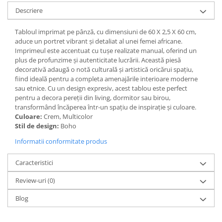
Descriere
Paravane de camera
Tabloul imprimat pe pânză, cu dimensiuni de 60 X 2,5 X 60 cm,
aduce un portret vibrant și detaliat al unei femei africane.
Imprimeul este accentuat cu tușe realizate manual, oferind un
plus de profunzime și autenticitate lucrării. Această piesă
decorativă adaugă o notă culturală și artistică oricărui spațiu,
fiind ideală pentru a completa amenajările interioare moderne
sau etnice. Cu un design expresiv, acest tablou este perfect
pentru a decora pereții din living, dormitor sau birou,
transformând încăperea într-un spațiu de inspirație și culoare.
Culoare:
Crem, Multicolor
Stil de design:
Boho
Informatii conformitate produs
Caracteristici
Review-uri
(0)
Blog