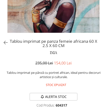
Covoare exterior
Cosuri
Masute Laterale
Usi Decorative
Umbrele Exterior
Cufere si valize decorative
Mese Bar
Coloane decorative
Accesorii mese
Accesorii Exterior
Cutii decorative
Trofee, Taxidermii, Busturi
Canapele
Ghivece, Vase Exterior
Ghivece, Suporturi flori
Animale
Canapele Coltar
Ghivece, Vase Exterior
Canapele Modulare
Flori, Plante artificiale
Canapele Extensibile
Tablou imprimat pe panza femeie africana 60 X
Opritoare pentru usi
2.5 X 60 CM
Canapele Sezlong
Suporturi sticle
Canapele 2 locuri
Canapele 3 locuri
Suport Umbrela
235,00 Lei
154,00 Lei
Canapele 4 locuri
Suport ziare/reviste
Masute de toaleta
Tablou imprimat pe pânză cu portret african, ideal pentru decoruri
Organizator obiecte mici
artistice și culturale.
Console
Oglinzi cu picior
STOC EPUIZAT
Fotolii
Clepsidra
Taburete si pufuri
ALERTA STOC
Banchete, Bancute
Cod Produs:
604317