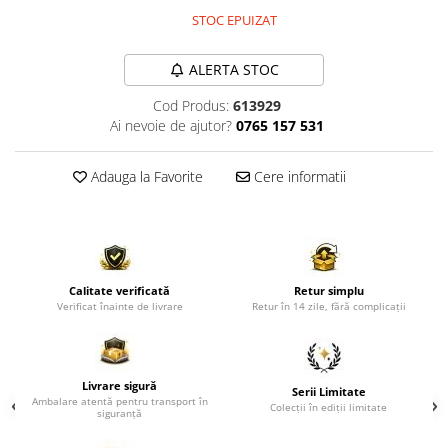
Comode TV
STOC EPUIZAT
Paturi
Tablii pat
ALERTA STOC
Noptiere
Cod Produs:
613929
Ai nevoie de ajutor?
0765 157 531
Comode si Bufete
Oglinzi
Adauga la Favorite
Cere informatii
Biblioteci si Rafturi
Sifoniere si Dulapuri
Vitrine
Rafturi de perete
Calitate verificată
Retur simplu
Verificat înainte de livrare
Retur în 14 zile, fără complicații
Mobilier bar
Cuiere
Birouri
Livrare sigură
Serii Limitate
Ambalare atentă pentru transport în
Carucior de servire
Colecții în ediții limitate
siguranță
Postamente, Piedestale