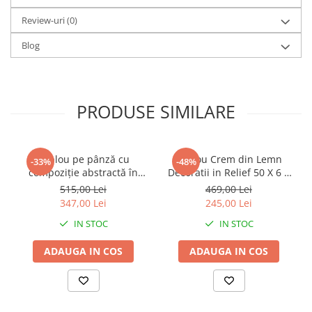
Review-uri
(0)
Blog
PRODUSE SIMILARE
Tablou pe pânză cu
Tablou Crem din Lemn
-33%
-48%
compoziție abstractă în
Decoratii in Relief 50 X 6 X
nuanțe calde potrivit
70 cm
515,00 Lei
469,00 Lei
pentru stil Boho chic Ethnic
347,00 Lei
245,00 Lei
60 x 2.7 x 80 cm
IN STOC
IN STOC
ADAUGA IN COS
ADAUGA IN COS