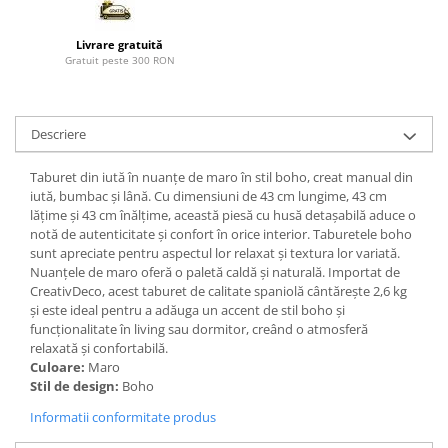
Paravane de camera
Livrare gratuită
Gratuit peste 300 RON
Descriere
Taburet din iută în nuanțe de maro în stil boho, creat manual din
iută, bumbac și lână. Cu dimensiuni de 43 cm lungime, 43 cm
lățime și 43 cm înălțime, această piesă cu husă detașabilă aduce o
notă de autenticitate și confort în orice interior. Taburetele boho
sunt apreciate pentru aspectul lor relaxat și textura lor variată.
Nuanțele de maro oferă o paletă caldă și naturală. Importat de
CreativDeco, acest taburet de calitate spaniolă cântărește 2,6 kg
și este ideal pentru a adăuga un accent de stil boho și
funcționalitate în living sau dormitor, creând o atmosferă
relaxată și confortabilă.
Culoare:
Maro
Stil de design:
Boho
Informatii conformitate produs