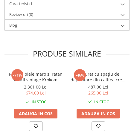
Caracteristici
Review-uri
(0)
Blog
PRODUSE SIMILARE
Puf din piele maro si ratan
Taburet cu spațiu de
-71%
-46%
in stil vintage Krokom
depozitare din catifea crem
50x50x30 cm
Noe D36xH37cm
2.361,00 Lei
487,00 Lei
674,00 Lei
265,00 Lei
IN STOC
IN STOC
ADAUGA IN COS
ADAUGA IN COS