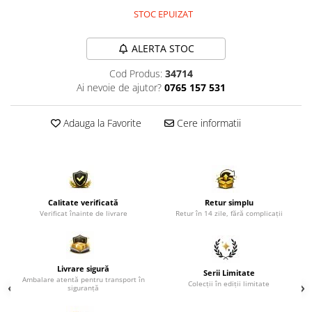
Comode TV
STOC EPUIZAT
Paturi
Tablii pat
ALERTA STOC
Noptiere
Cod Produs:
34714
Ai nevoie de ajutor?
0765 157 531
Comode si Bufete
Oglinzi
Adauga la Favorite
Cere informatii
Biblioteci si Rafturi
Sifoniere si Dulapuri
Vitrine
Rafturi de perete
Calitate verificată
Retur simplu
Verificat înainte de livrare
Retur în 14 zile, fără complicații
Mobilier bar
Cuiere
Birouri
Livrare sigură
Serii Limitate
Ambalare atentă pentru transport în
Carucior de servire
Colecții în ediții limitate
siguranță
Postamente, Piedestale