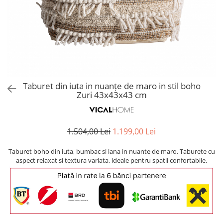
Covoare exterior
Cosuri
Masute Laterale
Usi Decorative
Umbrele Exterior
Cufere si valize decorative
Mese Bar
Coloane decorative
Accesorii mese
Accesorii Exterior
Cutii decorative
Trofee, Taxidermii, Busturi
Canapele
Ghivece, Vase Exterior
Ghivece, Suporturi flori
Animale
Canapele Coltar
Ghivece, Vase Exterior
Canapele Modulare
Flori, Plante artificiale
Canapele Extensibile
Taburet din iuta in nuanțe de maro in stil boho
Opritoare pentru usi
Zuri 43x43x43 cm
Canapele Sezlong
Suporturi sticle
Canapele 2 locuri
Canapele 3 locuri
Suport Umbrela
1.504,00 Lei
1.199,00 Lei
Canapele 4 locuri
Suport ziare/reviste
Masute de toaleta
Taburet boho din iuta, bumbac si lana in nuante de maro. Taburete cu
Organizator obiecte mici
aspect relaxat si textura variata, ideale pentru spatii confortabile.
Console
Oglinzi cu picior
Fotolii
Clepsidra
Taburete si pufuri
Banchete, Bancute