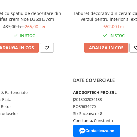
t cu spațiu de depozitare din
Taburet decorativ din ceramic
tifea crem Noe D36xH37cm
verzui pentru interior si ext
35x35x48 cm
487,00 Lei
265,00 Lei
652,00 Lei
IN STOC
IN STOC
ADAUGA IN COS
ADAUGA IN COS
DATE COMERCIALE
 & Parteneriate
ABC SOFTECH PRO SRL
 Plata
J2018002034138
e Retur
RO39634470
Produselor
Str Suceava nr 8
Constanta, Constanta
Contacteaza-ne