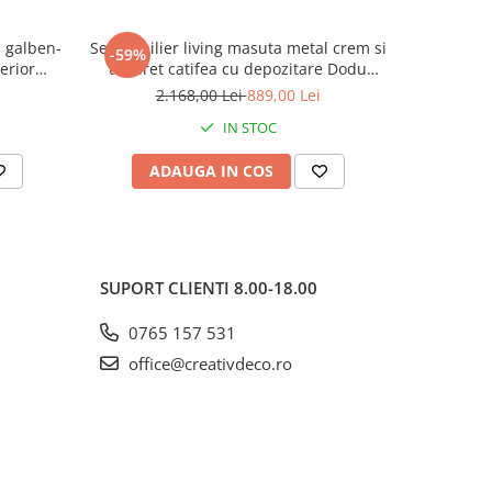
a galben-
Set mobilier living masuta metal crem si
Taburet e
-59%
-37%
erior
taburet catifea cu depozitare Dodu
40x71 cm si 36x37 cm
2.168,00 Lei
889,00 Lei
4
IN STOC
ADAUGA IN COS
AD
SUPORT CLIENTI
8.00-18.00
0765 157 531
office@creativdeco.ro