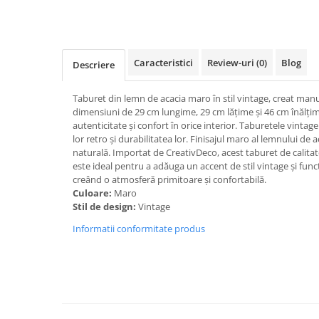
Caracteristici
Review-uri
(0)
Blog
Descriere
Taburet din lemn de acacia maro în stil vintage, creat manua
dimensiuni de 29 cm lungime, 29 cm lățime și 46 cm înălți
autenticitate și confort în orice interior. Taburetele vinta
lor retro și durabilitatea lor. Finisajul maro al lemnului de 
naturală. Importat de CreativDeco, acest taburet de calitat
este ideal pentru a adăuga un accent de stil vintage și funcț
creând o atmosferă primitoare și confortabilă.
Culoare:
Maro
Stil de design:
Vintage
Informatii conformitate produs