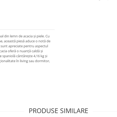
l din lemn de acacia și piele. Cu
me, această piesă aduce o notă de
ge sunt apreciate pentru aspectul
acacia oferă o nuanță caldă și
e spaniolă cântărește 4,16 kg și
ionalitate în living sau dormitor,
PRODUSE SIMILARE