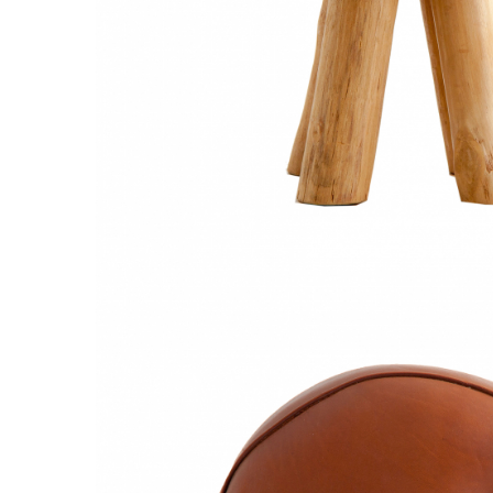
Comode TV
Paturi
Tablii pat
Noptiere
Comode si Bufete
Oglinzi
Biblioteci si Rafturi
Sifoniere si Dulapuri
Vitrine
Rafturi de perete
Mobilier bar
Cuiere
Birouri
Carucior de servire
Postamente, Piedestale