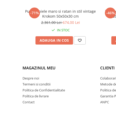
Puf din piele maro si ratan in stil vintage
Tabure
-71%
-46%
Krokom 50x50x30 cm
ca
2.361,00 Lei
674,00 Lei
IN STOC
ADAUGA IN COS
MAGAZINUL MEU
CLIENTI
Despre noi
Colaborari
Termeni si conditii
Metode de
Politica de Confidentialitate
Politica d
Politica de livrare
Garantia 
Contact
ANPC