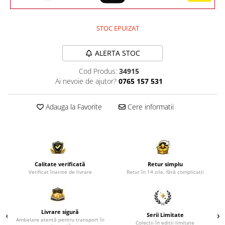
Comode TV
Paturi
STOC EPUIZAT
Tablii pat
Noptiere
ALERTA STOC
Comode si Bufete
Cod Produs:
34915
Oglinzi
Ai nevoie de ajutor?
0765 157 531
Biblioteci si Rafturi
Adauga la Favorite
Cere informatii
Sifoniere si Dulapuri
Vitrine
Rafturi de perete
Mobilier bar
Calitate verificată
Retur simplu
Verificat înainte de livrare
Retur în 14 zile, fără complicații
Cuiere
Birouri
Carucior de servire
Livrare sigură
Serii Limitate
Ambalare atentă pentru transport în
Postamente, Piedestale
Colecții în ediții limitate