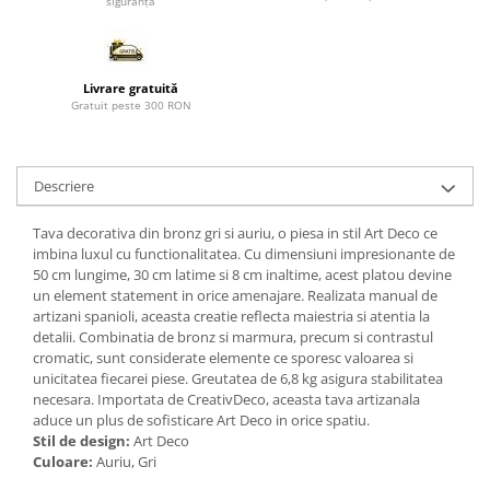
siguranță
Paravane de camera
Livrare gratuită
Gratuit peste 300 RON
Descriere
Tava decorativa din bronz gri si auriu, o piesa in stil Art Deco ce
imbina luxul cu functionalitatea. Cu dimensiuni impresionante de
50 cm lungime, 30 cm latime si 8 cm inaltime, acest platou devine
un element statement in orice amenajare. Realizata manual de
artizani spanioli, aceasta creatie reflecta maiestria si atentia la
detalii. Combinatia de bronz si marmura, precum si contrastul
cromatic, sunt considerate elemente ce sporesc valoarea si
unicitatea fiecarei piese. Greutatea de 6,8 kg asigura stabilitatea
necesara. Importata de CreativDeco, aceasta tava artizanala
aduce un plus de sofisticare Art Deco in orice spatiu.
Stil de design:
Art Deco
Culoare:
Auriu, Gri