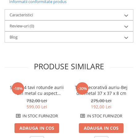
Informatii conformitate produs
Caracteristici
Review-uri
(0)
Blog
PRODUSE SIMILARE
Set de 4 tavi rotunde aurii
Tavă decorativă auriu-Bej
-18%
-30%
din metal cu aspect
din metal 37 x 37 x 8 cm
antichizat 47,6x47,6 cm
732,00 Lei
275,00 Lei
599,00 Lei
192,00 Lei
IN STOC FURNIZOR
IN STOC FURNIZOR
ADAUGA IN COS
ADAUGA IN COS