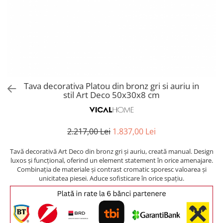
Covoare exterior
Cosuri
Masute Laterale
Usi Decorative
Umbrele Exterior
Cufere si valize decorative
Mese Bar
Coloane decorative
Accesorii mese
Accesorii Exterior
Cutii decorative
Trofee, Taxidermii, Busturi
Canapele
Ghivece, Vase Exterior
Ghivece, Suporturi flori
Animale
Canapele Coltar
Ghivece, Vase Exterior
Canapele Modulare
Flori, Plante artificiale
Canapele Extensibile
Tava decorativa Platou din bronz gri si auriu in
Opritoare pentru usi
stil Art Deco 50x30x8 cm
Canapele Sezlong
Suporturi sticle
Canapele 2 locuri
Canapele 3 locuri
Suport Umbrela
2.217,00 Lei
1.837,00 Lei
Canapele 4 locuri
Suport ziare/reviste
Masute de toaleta
Tavă decorativă Art Deco din bronz gri și auriu, creată manual. Design
Organizator obiecte mici
luxos și funcțional, oferind un element statement în orice amenajare.
Console
Combinația de materiale și contrast cromatic sporesc valoarea și
Oglinzi cu picior
unicitatea piesei. Aduce sofisticare în orice spațiu.
Fotolii
Clepsidra
Taburete si pufuri
Banchete, Bancute