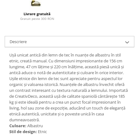
Paravane de camera
Livrare gratuită
Gratuit peste 300 RON
Descriere
Ușă unicat antică din lemn de tec în nuanțe de albastru în stil
etnic, creată manual. Cu dimensiuni impresionante de 156 cm
lungime, 47 cm lățime și 220 cm înălțime, această piesă unică și
antică aduce o notă de autenticitate și culoare în orice interior.
Ușile etnice din lemn de tec sunt apreciate pentru aspectul lor
organic și valoarea istorică. Nuanțele de albastru învechit oferă
un contrast interesant cu textura naturală a lemnului. Importată
de CreativDeco, această ușă de calitate spaniolă cântărește 185
kg și este ideală pentru a crea un punct focal impresionant în
living, hol sau zone de expoziție, aducând un touch de eleganță
etnică autentică, unicitate și o poveste unică în casa
dumneavoastră.
Culoare:
Albastru
Stil de design:
Etnic