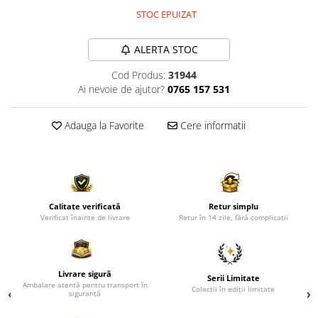
Comode TV
STOC EPUIZAT
Paturi
Tablii pat
ALERTA STOC
Noptiere
Cod Produs:
31944
Ai nevoie de ajutor?
0765 157 531
Comode si Bufete
Oglinzi
Adauga la Favorite
Cere informatii
Biblioteci si Rafturi
Sifoniere si Dulapuri
Vitrine
Rafturi de perete
Calitate verificată
Retur simplu
Verificat înainte de livrare
Retur în 14 zile, fără complicații
Mobilier bar
Cuiere
Birouri
Livrare sigură
Serii Limitate
Ambalare atentă pentru transport în
Carucior de servire
Colecții în ediții limitate
siguranță
Postamente, Piedestale