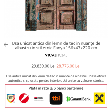
Covoare exterior
Cosuri
Masute Laterale
Usi Decorative
Umbrele Exterior
Cufere si valize decorative
Mese Bar
Coloane decorative
Accesorii mese
Accesorii Exterior
Cutii decorative
Trofee, Taxidermii, Busturi
Canapele
Ghivece, Vase Exterior
Ghivece, Suporturi flori
Animale
Canapele Coltar
Ghivece, Vase Exterior
Canapele Modulare
Flori, Plante artificiale
Canapele Extensibile
Usa unicat antica din lemn de tec in nuanțe de
Opritoare pentru usi
albastru in stil etnic Fanya 156x47x220 cm
Canapele Sezlong
Suporturi sticle
Canapele 2 locuri
Canapele 3 locuri
Suport Umbrela
29.839,00 Lei
28.776,00 Lei
Canapele 4 locuri
Suport ziare/reviste
Masute de toaleta
Usa antica unicat din lemn de tec in nuante de albastru. Piesa etnica
Organizator obiecte mici
autentica si colorata pentru interior. Usi unice cu valoare istorica.
Console
Oglinzi cu picior
Fotolii
Clepsidra
Taburete si pufuri
Banchete, Bancute