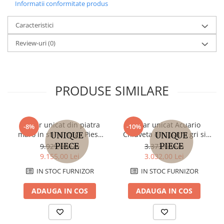
Informatii conformitate produs
Caracteristici
Review-uri
(0)
PRODUSE SIMILARE
Lavoar unicat din piatra
Lavoar unicat Acuario
-8%
-10%
maro in stil vintage Piesa
Chiuveta din piatra gri si
unica 64x55x90 cm
naturala in stil
9.929,00 Lei
3.373,00 Lei
contemporan 95x42x14 cm
9.155,00 Lei
3.032,00 Lei
IN STOC FURNIZOR
IN STOC FURNIZOR
ADAUGA IN COS
ADAUGA IN COS