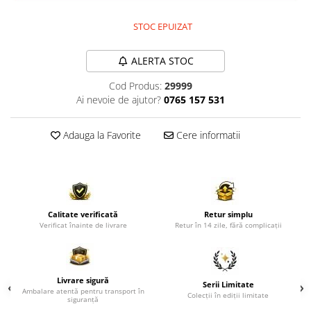
Comode TV
Paturi
STOC EPUIZAT
Tablii pat
ALERTA STOC
Noptiere
Cod Produs:
29999
Comode si Bufete
Ai nevoie de ajutor?
0765 157 531
Oglinzi
Biblioteci si Rafturi
Adauga la Favorite
Cere informatii
Sifoniere si Dulapuri
Vitrine
Rafturi de perete
Calitate verificată
Retur simplu
Mobilier bar
Verificat înainte de livrare
Retur în 14 zile, fără complicații
Cuiere
Birouri
Livrare sigură
Carucior de servire
Serii Limitate
Ambalare atentă pentru transport în
Colecții în ediții limitate
siguranță
Postamente, Piedestale