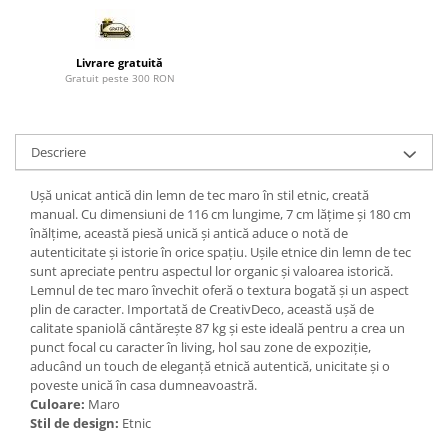
Paravane de camera
Livrare gratuită
Gratuit peste 300 RON
Descriere
Ușă unicat antică din lemn de tec maro în stil etnic, creată
manual. Cu dimensiuni de 116 cm lungime, 7 cm lățime și 180 cm
înălțime, această piesă unică și antică aduce o notă de
autenticitate și istorie în orice spațiu. Ușile etnice din lemn de tec
sunt apreciate pentru aspectul lor organic și valoarea istorică.
Lemnul de tec maro învechit oferă o textura bogată și un aspect
plin de caracter. Importată de CreativDeco, această ușă de
calitate spaniolă cântărește 87 kg și este ideală pentru a crea un
punct focal cu caracter în living, hol sau zone de expoziție,
aducând un touch de eleganță etnică autentică, unicitate și o
poveste unică în casa dumneavoastră.
Culoare:
Maro
Stil de design:
Etnic