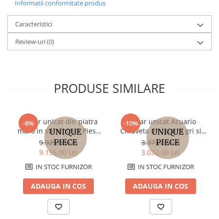
Informatii conformitate produs
Caracteristici
Review-uri
(0)
PRODUSE SIMILARE
Lavoar unicat din piatra
Lavoar unicat Acuario
-8%
-10%
maro in stil vintage Piesa
Chiuveta din piatra gri si
unica 64x55x90 cm
naturala in stil
9.929,00 Lei
3.373,00 Lei
contemporan 95x42x14 cm
9.155,00 Lei
3.032,00 Lei
IN STOC FURNIZOR
IN STOC FURNIZOR
ADAUGA IN COS
ADAUGA IN COS