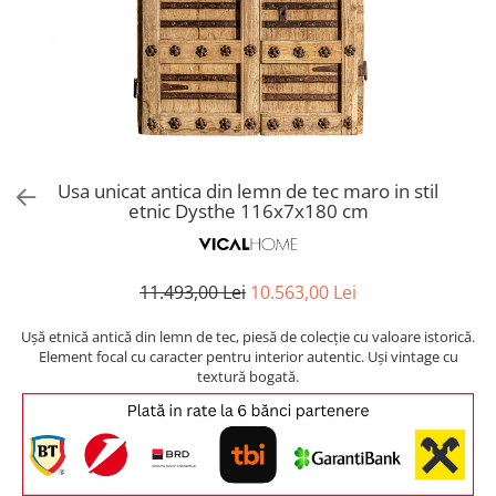
Covoare exterior
Cosuri
Masute Laterale
Usi Decorative
Umbrele Exterior
Cufere si valize decorative
Mese Bar
Coloane decorative
Accesorii mese
Accesorii Exterior
Cutii decorative
Trofee, Taxidermii, Busturi
Canapele
Ghivece, Vase Exterior
Ghivece, Suporturi flori
Animale
Canapele Coltar
Ghivece, Vase Exterior
Canapele Modulare
Flori, Plante artificiale
Canapele Extensibile
Usa unicat antica din lemn de tec maro in stil
Opritoare pentru usi
etnic Dysthe 116x7x180 cm
Canapele Sezlong
Suporturi sticle
Canapele 2 locuri
Canapele 3 locuri
Suport Umbrela
11.493,00 Lei
10.563,00 Lei
Canapele 4 locuri
Suport ziare/reviste
Masute de toaleta
Ușă etnică antică din lemn de tec, piesă de colecție cu valoare istorică.
Organizator obiecte mici
Element focal cu caracter pentru interior autentic. Uși vintage cu
Console
textură bogată.
Oglinzi cu picior
Fotolii
Clepsidra
Taburete si pufuri
Banchete, Bancute