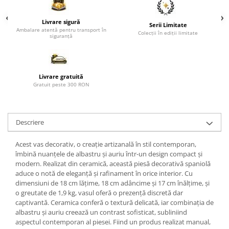
Paravane de camera
Livrare sigură
Serii Limitate
Ambalare atentă pentru transport în
Colecții în ediții limitate
siguranță
Livrare gratuită
Gratuit peste 300 RON
Descriere
Acest vas decorativ, o creație artizanală în stil contemporan,
îmbină nuanțele de albastru și auriu într-un design compact și
modern. Realizat din ceramică, această piesă decorativă spaniolă
aduce o notă de eleganță și rafinament în orice interior. Cu
dimensiuni de 18 cm lățime, 18 cm adâncime și 17 cm înălțime, și
o greutate de 1,9 kg, vasul oferă o prezență discretă dar
captivantă. Ceramica conferă o textură delicată, iar combinația de
albastru și auriu creează un contrast sofisticat, subliniind
aspectul contemporan al piesei. Fiind un produs realizat manual,