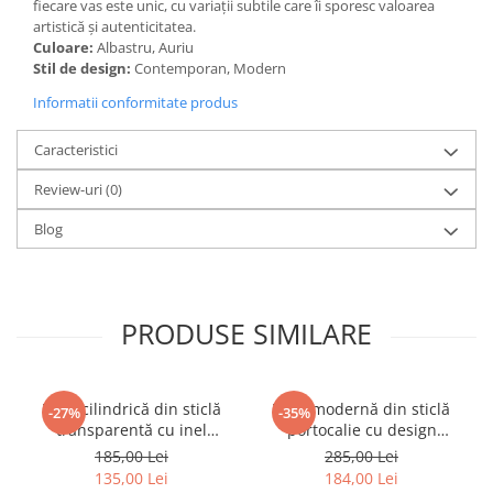
fiecare vas este unic, cu variații subtile care îi sporesc valoarea
artistică și autenticitatea.
Culoare:
Albastru, Auriu
Stil de design:
Contemporan, Modern
Informatii conformitate produs
Caracteristici
Review-uri
(0)
Blog
PRODUSE SIMILARE
Vază cilindrică din sticlă
Vază modernă din sticlă
-27%
-35%
transparentă cu inel
portocalie cu design
decorativ auriu la bază Ring
contemporan Leo 16 x 10 x
185,00 Lei
285,00 Lei
25 x 14 x 14 cm
26 cm
135,00 Lei
184,00 Lei