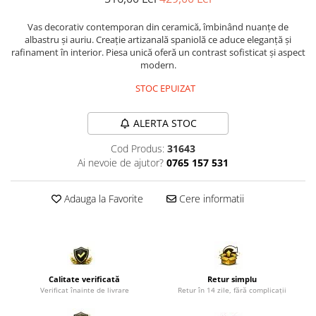
Comode TV
Paturi
Vas decorativ contemporan din ceramică, îmbinând nuanțe de
albastru și auriu. Creație artizanală spaniolă ce aduce eleganță și
Tablii pat
rafinament în interior. Piesa unică oferă un contrast sofisticat și aspect
modern.
Noptiere
STOC EPUIZAT
Comode si Bufete
Oglinzi
ALERTA STOC
Biblioteci si Rafturi
Cod Produs:
31643
Sifoniere si Dulapuri
Ai nevoie de ajutor?
0765 157 531
Vitrine
Adauga la Favorite
Cere informatii
Rafturi de perete
Mobilier bar
Cuiere
Birouri
Calitate verificată
Retur simplu
Carucior de servire
Verificat înainte de livrare
Retur în 14 zile, fără complicații
Postamente, Piedestale