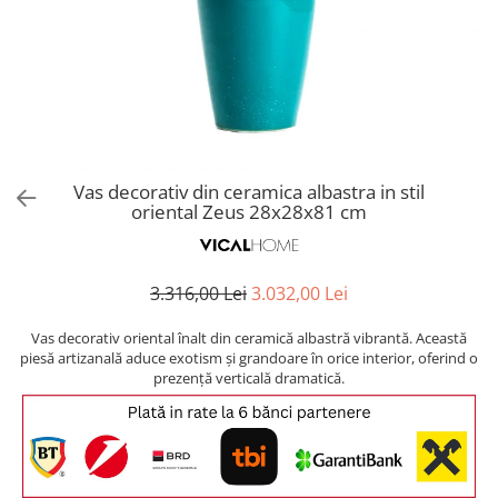
Covoare exterior
Cosuri
Masute Laterale
Usi Decorative
Umbrele Exterior
Cufere si valize decorative
Mese Bar
Coloane decorative
Accesorii mese
Accesorii Exterior
Cutii decorative
Trofee, Taxidermii, Busturi
Canapele
Ghivece, Vase Exterior
Ghivece, Suporturi flori
Animale
Canapele Coltar
Ghivece, Vase Exterior
Canapele Modulare
Flori, Plante artificiale
Canapele Extensibile
Vas decorativ din ceramica albastra in stil
Opritoare pentru usi
oriental Zeus 28x28x81 cm
Canapele Sezlong
Suporturi sticle
Canapele 2 locuri
Canapele 3 locuri
Suport Umbrela
3.316,00 Lei
3.032,00 Lei
Canapele 4 locuri
Suport ziare/reviste
Masute de toaleta
Vas decorativ oriental înalt din ceramică albastră vibrantă. Această
Organizator obiecte mici
piesă artizanală aduce exotism și grandoare în orice interior, oferind o
Console
prezență verticală dramatică.
Oglinzi cu picior
Fotolii
Clepsidra
Taburete si pufuri
Banchete, Bancute