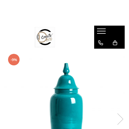
Mobilier
Mobilier Gradina
Corpuri de iluminat
Decoratiuni perete
Obiecte decorative
Servirea mesei
Textile
Camera copiilor
Baie
CADOURI
Scaune
Mese Exterior
Lampa de podea, Lampadare
Ceasuri de perete
Vaze
Farfurii
Covoare
Bancute camera copiilor
Lavoare
Accesorii decorative
Scaune Dining
Scaune Exterior
Lustre, Lampi suspendate
Decoratiuni metalice
Vaze inalte de podea
Pahare si cani
Covoare exterior
Canapele copii
Accesorii baie
Corali
Scaune de birou
Scaune Bar Exterior
Aplica, Lampa de perete
Decoratiuni perete din lemn
Amfore
Boluri
Covoare copii
Coșuri depozitare
Rame foto
Scaune de bar
Taburete Exterior
Veioze, Lampi de Birou
Decoratiuni perete din fibre
Sculpturi inalte de podea
Platouri
Gama de covoare Kennedy
Covoare copii
Sacose pentru cadouri
-9%
Scaune HoReCa
naturale
Fotolii Exterior
Becuri
Statuete si Sculpturi
Tavi
Cuverturi, pături si pleduri
Decoratiuni perete copii
Sfeșnice, Suporturi Lumânări
Scaune Stivuibile
Tablouri
Fotolii Suspendate
Abajururi
Figurine
Protectii masa
Perne decorative camera copilului
Tablouri camera copii
Scaune Pliabile
Tapiserii
Sezlonguri
Globuri pamantesti
Tacamuri
Perne Decorative
Fotolii camera copii
Scaune Lounge
Suport lumanari perete
Scaune Gradina
Seturi Exterior
Suporturi Lumanari, Sfesnice
Suporturi sticle
Textile bucatarie
Obiecte decorative copii
Cuiere perete
Scaune Gaming
Canapele Exterior
Lumanari
Fete de masa
Protectii canapea
Perne decorative camera copilului
Mese
Rafturi si etajere
Bancute Exterior
Felinare
Servete
Protectii scaune
Taburete si scaune copii
Mese Dining
Oglinzi
Paturi Exterior
Ceasuri de masa
Accesorii servire
Covorase Intrare
Veioze copii
Masute Cafea
Suport sticle de perete