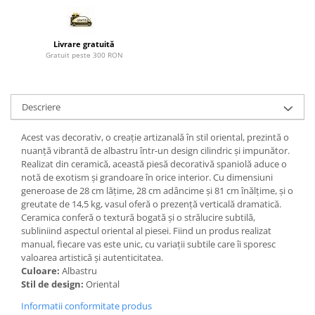
Paravane de camera
Livrare gratuită
Gratuit peste 300 RON
Descriere
Acest vas decorativ, o creație artizanală în stil oriental, prezintă o
nuanță vibrantă de albastru într-un design cilindric și impunător.
Realizat din ceramică, această piesă decorativă spaniolă aduce o
notă de exotism și grandoare în orice interior. Cu dimensiuni
generoase de 28 cm lățime, 28 cm adâncime și 81 cm înălțime, și o
greutate de 14,5 kg, vasul oferă o prezență verticală dramatică.
Ceramica conferă o textură bogată și o strălucire subtilă,
subliniind aspectul oriental al piesei. Fiind un produs realizat
manual, fiecare vas este unic, cu variații subtile care îi sporesc
valoarea artistică și autenticitatea.
Culoare:
Albastru
Stil de design:
Oriental
Informatii conformitate produs