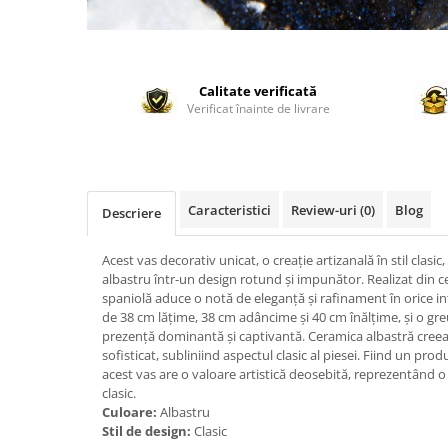
Calitate verificată
Verificat înainte de livrare
Caracteristici
Review-uri
(0)
Blog
Descriere
Acest vas decorativ unicat, o creație artizanală în stil clasi
albastru într-un design rotund și impunător. Realizat din 
spaniolă aduce o notă de eleganță și rafinament în orice i
de 38 cm lățime, 38 cm adâncime și 40 cm înălțime, și o gre
prezență dominantă și captivantă. Ceramica albastră creeaz
sofisticat, subliniind aspectul clasic al piesei. Fiind un pro
acest vas are o valoare artistică deosebită, reprezentând o p
clasic.
Culoare:
Albastru
Stil de design:
Clasic