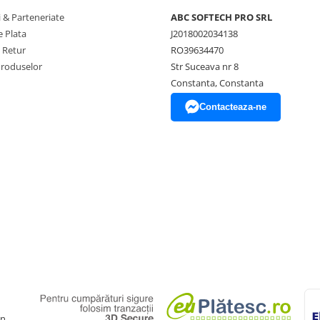
 & Parteneriate
ABC SOFTECH PRO SRL
 Plata
J2018002034138
e Retur
RO39634470
Produselor
Str Suceava nr 8
Constanta, Constanta
Contacteaza-ne
gn