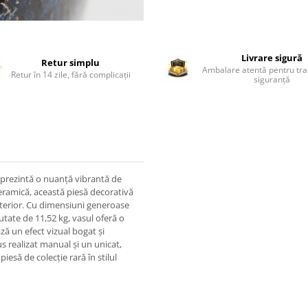
Livrare sigură
Retur simplu
Ambalare atentă pentru tra
Retur în 14 zile, fără complicații
siguranță
c, prezintă o nuanță vibrantă de
ceramică, această piesă decorativă
nterior. Cu dimensiuni generoase
utate de 11,52 kg, vasul oferă o
ă un efect vizual bogat și
dus realizat manual și un unicat,
iesă de colecție rară în stilul