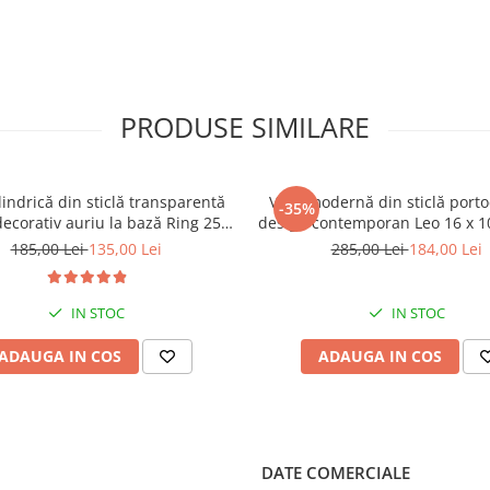
PRODUSE SIMILARE
lindrică din sticlă transparentă
Vază modernă din sticlă porto
-35%
decorativ auriu la bază Ring 25 x
design contemporan Leo 16 x 1
14 x 14 cm
185,00 Lei
135,00 Lei
285,00 Lei
184,00 Lei
IN STOC
IN STOC
ADAUGA IN COS
ADAUGA IN COS
DATE COMERCIALE