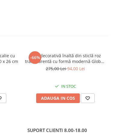
calie cu
Vază decorativă înaltă din sticlă roz
Vază decor
-66%
-55%
0 x 26 cm
transparentă cu formă modernă Globes
modern și
36 x 18.5 cm
275,00 Lei
94,00 Lei
IN STOC
ADAUGA IN COS
AD
SUPORT CLIENTI
8.00-18.00