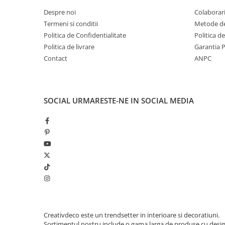
Despre noi
Colaborari
Termeni si conditii
Metode de
Politica de Confidentialitate
Politica d
Politica de livrare
Garantia 
Contact
ANPC
SOCIAL
URMARESTE-NE IN SOCIAL MEDIA
Creativdeco este un trendsetter in interioare si decoratiuni.
Sortimentul nostru include o gama larga de produse cu desi