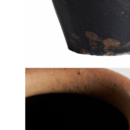
Comode TV
Paturi
Tablii pat
Noptiere
Comode si Bufete
Oglinzi
Biblioteci si Rafturi
Sifoniere si Dulapuri
Vitrine
Rafturi de perete
Mobilier bar
Cuiere
Birouri
Carucior de servire
Postamente, Piedestale