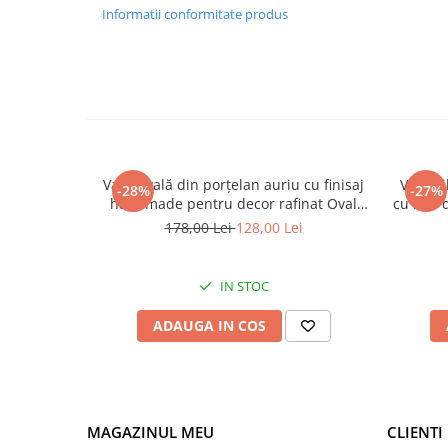
Informatii conformitate produs
Vază ovală din porțelan auriu cu finisaj
Vază ci
-28%
-27%
handmade pentru decor rafinat Oval
cu inel 
Hole 25 x 7 x 31 cm
178,00 Lei
128,00 Lei
IN STOC
ADAUGA IN COS
MAGAZINUL MEU
CLIENTI