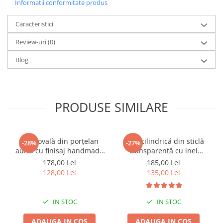
Informatii conformitate produs
Caracteristici
Review-uri
(0)
Blog
PRODUSE SIMILARE
Vază ovală din porțelan
Vază cilindrică din sticlă
-28%
-27%
auriu cu finisaj handmade
transparentă cu inel
pentru decor rafinat Oval
decorativ auriu la bază Ring
178,00 Lei
185,00 Lei
Hole 25 x 7 x 31 cm
25 x 14 x 14 cm
128,00 Lei
135,00 Lei
IN STOC
IN STOC
ADAUGA IN COS
ADAUGA IN COS