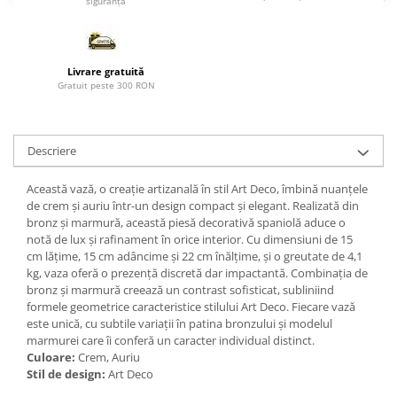
siguranță
Paravane de camera
Livrare gratuită
Gratuit peste 300 RON
Descriere
Această vază, o creație artizanală în stil Art Deco, îmbină nuanțele
de crem și auriu într-un design compact și elegant. Realizată din
bronz și marmură, această piesă decorativă spaniolă aduce o
notă de lux și rafinament în orice interior. Cu dimensiuni de 15
cm lățime, 15 cm adâncime și 22 cm înălțime, și o greutate de 4,1
kg, vaza oferă o prezență discretă dar impactantă. Combinația de
bronz și marmură creează un contrast sofisticat, subliniind
formele geometrice caracteristice stilului Art Deco. Fiecare vază
este unică, cu subtile variații în patina bronzului și modelul
marmurei care îi conferă un caracter individual distinct.
Culoare:
Crem, Auriu
Stil de design:
Art Deco