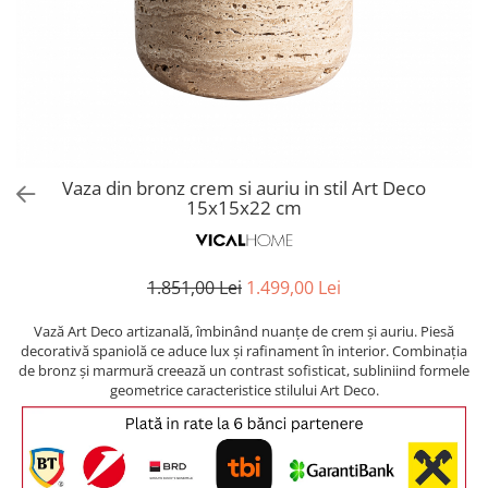
Covoare exterior
Cosuri
Masute Laterale
Usi Decorative
Umbrele Exterior
Cufere si valize decorative
Mese Bar
Coloane decorative
Accesorii mese
Accesorii Exterior
Cutii decorative
Trofee, Taxidermii, Busturi
Canapele
Ghivece, Vase Exterior
Ghivece, Suporturi flori
Animale
Canapele Coltar
Ghivece, Vase Exterior
Canapele Modulare
Flori, Plante artificiale
Canapele Extensibile
Vaza din bronz crem si auriu in stil Art Deco
Opritoare pentru usi
15x15x22 cm
Canapele Sezlong
Suporturi sticle
Canapele 2 locuri
Canapele 3 locuri
Suport Umbrela
1.851,00 Lei
1.499,00 Lei
Canapele 4 locuri
Suport ziare/reviste
Masute de toaleta
Vază Art Deco artizanală, îmbinând nuanțe de crem și auriu. Piesă
Organizator obiecte mici
decorativă spaniolă ce aduce lux și rafinament în interior. Combinația
Console
de bronz și marmură creează un contrast sofisticat, subliniind formele
Oglinzi cu picior
geometrice caracteristice stilului Art Deco.
Fotolii
Clepsidra
Taburete si pufuri
Banchete, Bancute