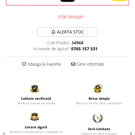
Comode TV
Paturi
STOC EPUIZAT
Tablii pat
Noptiere
ALERTA STOC
Comode si Bufete
Cod Produs:
34968
Oglinzi
Ai nevoie de ajutor?
0765 157 531
Biblioteci si Rafturi
Adauga la Favorite
Cere informatii
Sifoniere si Dulapuri
Vitrine
Rafturi de perete
Mobilier bar
Calitate verificată
Retur simplu
Verificat înainte de livrare
Retur în 14 zile, fără complicații
Cuiere
Birouri
Carucior de servire
Livrare sigură
Serii Limitate
Ambalare atentă pentru transport în
Postamente, Piedestale
Colecții în ediții limitate