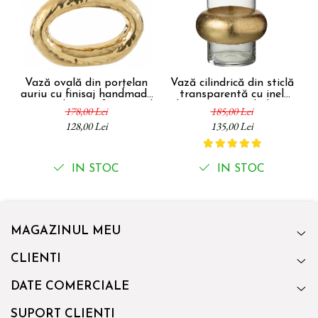
Vază ovală din porțelan
Vază cilindrică din sticlă
auriu cu finisaj handmade
transparentă cu inel
pentru decor rafinat Oval
decorativ auriu la bază
c
178,00 Lei
185,00 Lei
Hole 25 x 7 x 31 cm
Ring 25 x 14 x 14 cm
128,00 Lei
135,00 Lei
IN STOC
IN STOC
MAGAZINUL MEU
CLIENTI
DATE COMERCIALE
SUPORT CLIENTI