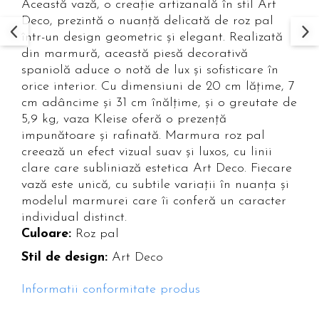
Această vază, o creație artizanală în stil Art
Paravane de camera
Deco, prezintă o nuanță delicată de roz pal
într-un design geometric și elegant. Realizată
din marmură, această piesă decorativă
spaniolă aduce o notă de lux și sofisticare în
orice interior. Cu dimensiuni de 20 cm lățime, 7
cm adâncime și 31 cm înălțime, și o greutate de
5,9 kg, vaza Kleise oferă o prezență
impunătoare și rafinată. Marmura roz pal
creează un efect vizual suav și luxos, cu linii
clare care subliniază estetica Art Deco. Fiecare
vază este unică, cu subtile variații în nuanța și
modelul marmurei care îi conferă un caracter
individual distinct.
Culoare:
Roz pal
Stil de design:
Art Deco
Informatii conformitate produs