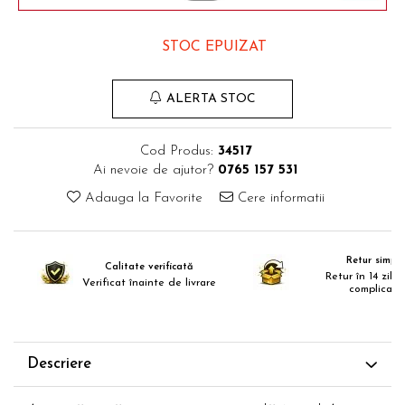
Comode TV
Paturi
STOC EPUIZAT
Tablii pat
Noptiere
ALERTA STOC
Comode si Bufete
Oglinzi
Cod Produs:
34517
Ai nevoie de ajutor?
0765 157 531
Biblioteci si Rafturi
Adauga la Favorite
Cere informatii
Sifoniere si Dulapuri
Vitrine
Rafturi de perete
Retur simplu
Calitate verificată
Retur în 14 zile,
Verificat înainte de livrare
Mobilier bar
complicații
Cuiere
Birouri
Descriere
Carucior de servire
Postamente, Piedestale