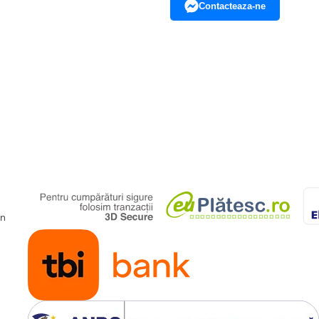
Contacteaza-ne
gn