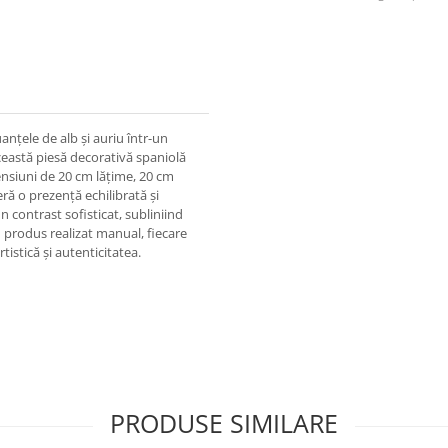
uanțele de alb și auriu într-un
ceastă piesă decorativă spaniolă
ensiuni de 20 cm lățime, 20 cm
eră o prezență echilibrată și
n contrast sofisticat, subliniind
n produs realizat manual, fiecare
rtistică și autenticitatea.
PRODUSE SIMILARE