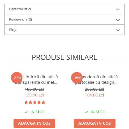
Caracteristici
Review-uri
(0)
Blog
PRODUSE SIMILARE
Vază cilindrică din sticlă
Vază modernă din sticlă
-27%
-35%
transparentă cu inel
portocalie cu design
decorativ auriu la bază Ring
contemporan Leo 16 x 10 x
185,00 Lei
285,00 Lei
25 x 14 x 14 cm
26 cm
135,00 Lei
184,00 Lei
IN STOC
IN STOC
ADAUGA IN COS
ADAUGA IN COS