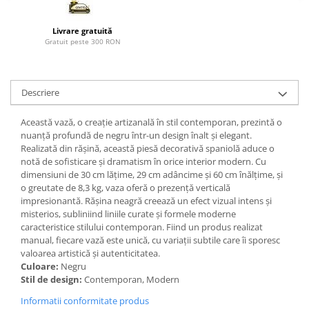
Paravane de camera
Livrare gratuită
Gratuit peste 300 RON
Descriere
Această vază, o creație artizanală în stil contemporan, prezintă o
nuanță profundă de negru într-un design înalt și elegant.
Realizată din rășină, această piesă decorativă spaniolă aduce o
notă de sofisticare și dramatism în orice interior modern. Cu
dimensiuni de 30 cm lățime, 29 cm adâncime și 60 cm înălțime, și
o greutate de 8,3 kg, vaza oferă o prezență verticală
impresionantă. Rășina neagră creează un efect vizual intens și
misterios, subliniind liniile curate și formele moderne
caracteristice stilului contemporan. Fiind un produs realizat
manual, fiecare vază este unică, cu variații subtile care îi sporesc
valoarea artistică și autenticitatea.
Culoare:
Negru
Stil de design:
Contemporan, Modern
Informatii conformitate produs