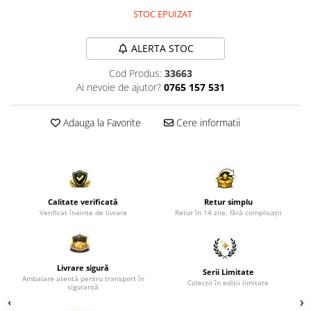
Comode TV
STOC EPUIZAT
Paturi
Tablii pat
ALERTA STOC
Noptiere
Cod Produs:
33663
Ai nevoie de ajutor?
0765 157 531
Comode si Bufete
Oglinzi
Adauga la Favorite
Cere informatii
Biblioteci si Rafturi
Sifoniere si Dulapuri
Vitrine
Rafturi de perete
Calitate verificată
Retur simplu
Verificat înainte de livrare
Retur în 14 zile, fără complicații
Mobilier bar
Cuiere
Birouri
Livrare sigură
Serii Limitate
Ambalare atentă pentru transport în
Carucior de servire
Colecții în ediții limitate
siguranță
Postamente, Piedestale