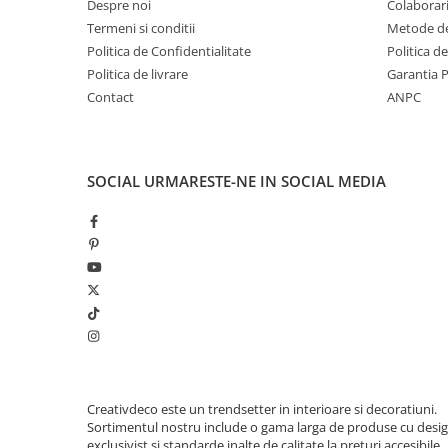
Despre noi
Colaborari
Termeni si conditii
Metode de
Politica de Confidentialitate
Politica d
Politica de livrare
Garantia 
Contact
ANPC
SOCIAL
URMARESTE-NE IN SOCIAL MEDIA
Creativdeco este un trendsetter in interioare si decoratiuni.
Sortimentul nostru include o gama larga de produse cu desi
exclusivist si standarde inalte de calitate la preturi accesibile.