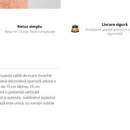
Livrare sigură
Retur simplu
Ambalare atentă pentru tra
Retur în 14 zile, fără complicații
siguranță
 o nuanță caldă de maro învechit
ă piesă decorativă spaniolă aduce o
i de 15 cm lățime, 15 cm
eră o prezență verticală
d și autentic, subliniind aspectul
ză este unică, cu variații subtile