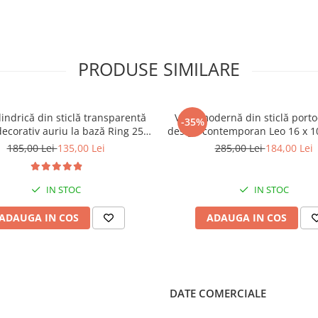
PRODUSE SIMILARE
lindrică din sticlă transparentă
Vază modernă din sticlă porto
-35%
decorativ auriu la bază Ring 25 x
design contemporan Leo 16 x 1
14 x 14 cm
185,00 Lei
135,00 Lei
285,00 Lei
184,00 Lei
IN STOC
IN STOC
ADAUGA IN COS
ADAUGA IN COS
DATE COMERCIALE