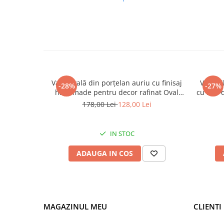
Vază ovală din porțelan auriu cu finisaj
Vază ci
-28%
-27%
handmade pentru decor rafinat Oval
cu inel 
Hole 25 x 7 x 31 cm
178,00 Lei
128,00 Lei
IN STOC
ADAUGA IN COS
MAGAZINUL MEU
CLIENTI