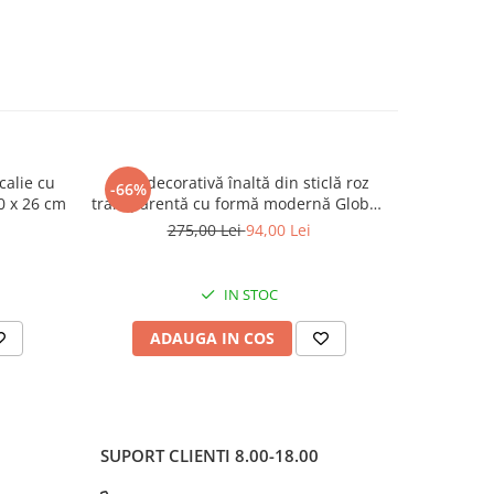
calie cu
Vază decorativă înaltă din sticlă roz
Vază decor
-66%
-55%
0 x 26 cm
transparentă cu formă modernă Globes
modern și
36 x 18.5 cm
275,00 Lei
94,00 Lei
IN STOC
ADAUGA IN COS
AD
SUPORT CLIENTI
8.00-18.00