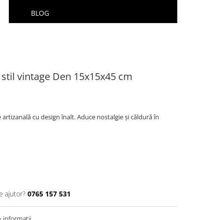
BLOG
n stil vintage Den 15x15x45 cm
 artizanală cu design înalt. Aduce nostalgie și căldură în
e ajutor?
0765 157 531
informatii