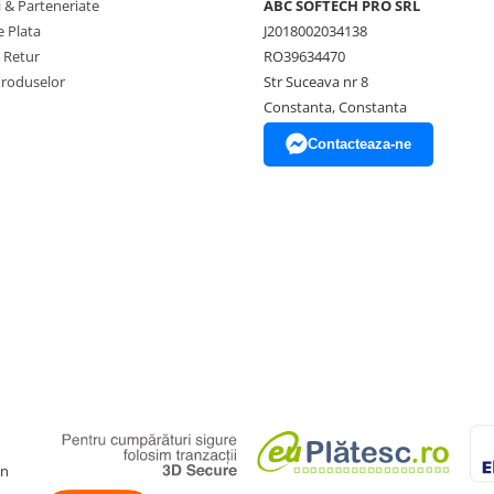
 & Parteneriate
ABC SOFTECH PRO SRL
 Plata
J2018002034138
e Retur
RO39634470
Produselor
Str Suceava nr 8
Constanta, Constanta
Contacteaza-ne
gn