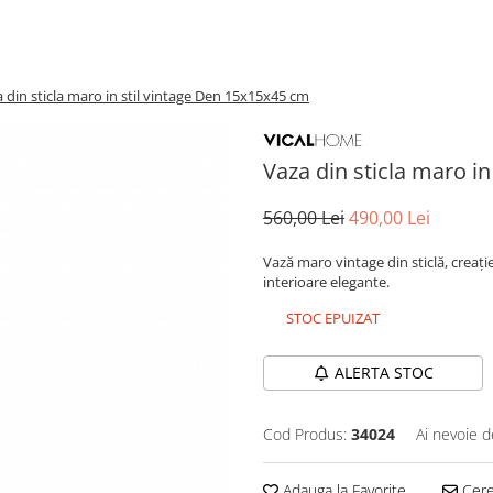
 din sticla maro in stil vintage Den 15x15x45 cm
Vaza din sticla maro i
560,00 Lei
490,00 Lei
Vază maro vintage din sticlă, creație
interioare elegante.
STOC EPUIZAT
ALERTA STOC
Cod Produs:
34024
Ai nevoie d
Adauga la Favorite
Cere 