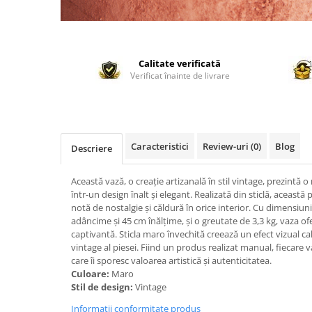
Calitate verificată
Verificat înainte de livrare
Caracteristici
Review-uri
(0)
Blog
Descriere
Această vază, o creație artizanală în stil vintage, prezintă
într-un design înalt și elegant. Realizată din sticlă, aceast
notă de nostalgie și căldură în orice interior. Cu dimensiun
adâncime și 45 cm înălțime, și o greutate de 3,3 kg, vaza of
captivantă. Sticla maro învechită creează un efect vizual cal
vintage al piesei. Fiind un produs realizat manual, fiecare va
care îi sporesc valoarea artistică și autenticitatea.
Culoare:
Maro
Stil de design:
Vintage
Informatii conformitate produs