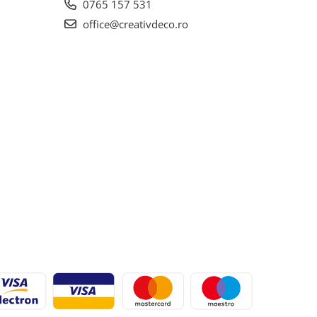
0765 157 531
office@creativdeco.ro