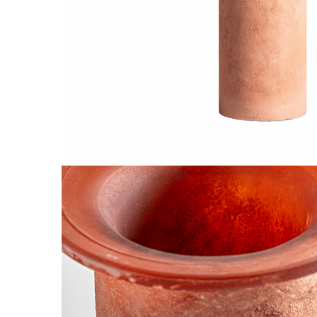
Comode TV
Paturi
Tablii pat
Noptiere
Comode si Bufete
Oglinzi
Biblioteci si Rafturi
Sifoniere si Dulapuri
Vitrine
Rafturi de perete
Mobilier bar
Cuiere
Birouri
Carucior de servire
Postamente, Piedestale