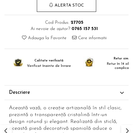
Comode TV
ALERTA STOC
Paturi
Tablii pat
Cod Produs:
27705
Ai nevoie de ajutor?
0765 157 531
Noptiere
Adauga la Favorite
Cere informatii
Comode si Bufete
Oglinzi
Biblioteci si Rafturi
Retur simplu
Calitate verificată
Retur în 14 zile,
Sifoniere si Dulapuri
Verificat înainte de livrare
complicații
Vitrine
Rafturi de perete
Descriere
Mobilier bar
Cuiere
Această vază, o creație artizanală în stil clasic,
Birouri
prezintă o transparență cristalină într-un
design rotund și elegant. Realizată din sticlă,
Carucior de servire
această piesă decorativă spaniolă aduce o
Postamente, Piedestale