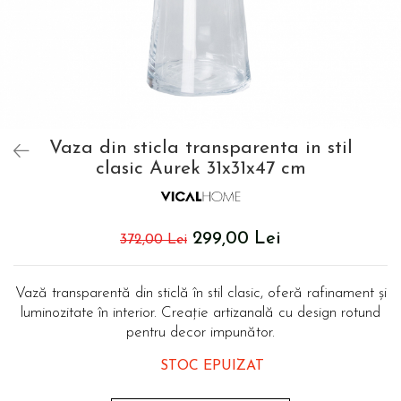
Covoare exterior
Usi Decorative
Cosuri
Masute Laterale
Umbrele Exterior
Coloane decorative
Cufere si valize decorative
Mese Bar
Accesorii mese
Accesorii Exterior
Trofee, Taxidermii, Busturi Animale
Cutii decorative
Canapele
Ghivece, Vase Exterior
Ghivece, Suporturi flori
Canapele Coltar
Ghivece, Vase Exterior
Canapele Modulare
Flori, Plante artificiale
Vaza din sticla transparenta in stil
Canapele Extensibile
clasic Aurek 31x31x47 cm
Opritoare pentru usi
Canapele Sezlong
Suporturi sticle
Canapele 2 locuri
Canapele 3 locuri
Suport Umbrela
299,00 Lei
372,00 Lei
Canapele 4 locuri
Suport ziare/reviste
Masute de toaleta
Organizator obiecte mici
Vază transparentă din sticlă în stil clasic, oferă rafinament și
Console
Oglinzi cu picior
luminozitate în interior. Creație artizanală cu design rotund
Fotolii
pentru decor impunător.
Clepsidra
Taburete si pufuri
STOC EPUIZAT
Banchete, Bancute