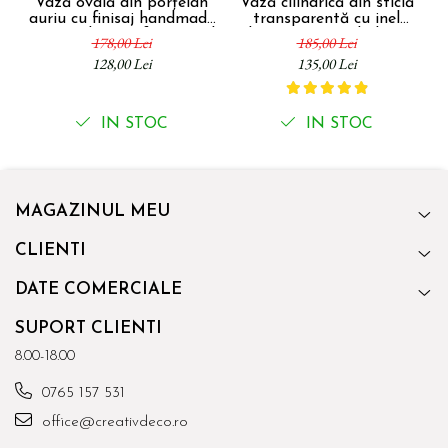
Vază ovală din porțelan
Vază cilindrică din sticlă
auriu cu finisaj handmade
transparentă cu inel
pentru decor rafinat Oval
decorativ auriu la bază
c
178,00 Lei
185,00 Lei
Hole 25 x 7 x 31 cm
Ring 25 x 14 x 14 cm
128,00 Lei
135,00 Lei
IN STOC
IN STOC
MAGAZINUL MEU
CLIENTI
DATE COMERCIALE
SUPORT CLIENTI
8.00-18.00
0765 157 531
office@creativdeco.ro