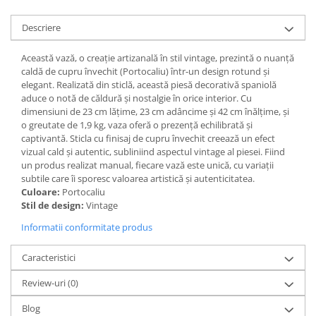
Paravane de camera
Descriere
Această vază, o creație artizanală în stil vintage, prezintă o nuanță
caldă de cupru învechit (Portocaliu) într-un design rotund și
elegant. Realizată din sticlă, această piesă decorativă spaniolă
aduce o notă de căldură și nostalgie în orice interior. Cu
dimensiuni de 23 cm lățime, 23 cm adâncime și 42 cm înălțime, și
o greutate de 1,9 kg, vaza oferă o prezență echilibrată și
captivantă. Sticla cu finisaj de cupru învechit creează un efect
vizual cald și autentic, subliniind aspectul vintage al piesei. Fiind
un produs realizat manual, fiecare vază este unică, cu variații
subtile care îi sporesc valoarea artistică și autenticitatea.
Culoare:
Portocaliu
Stil de design:
Vintage
Informatii conformitate produs
Caracteristici
Review-uri
(0)
Blog