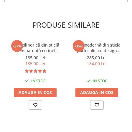
PRODUSE SIMILARE
Vază cilindrică din sticlă
Vază modernă din sticlă
-27%
-35%
transparentă cu inel
portocalie cu design
decorativ auriu la bază Ring
contemporan Leo 16 x 10 x
185,00 Lei
285,00 Lei
25 x 14 x 14 cm
26 cm
135,00 Lei
184,00 Lei
IN STOC
IN STOC
ADAUGA IN COS
ADAUGA IN COS