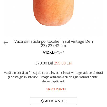
Covoare exterior
Cosuri
Masute Laterale
Usi Decorative
Umbrele Exterior
Cufere si valize decorative
Mese Bar
Coloane decorative
Accesorii mese
Accesorii Exterior
Cutii decorative
Trofee, Taxidermii, Busturi
Canapele
Ghivece, Vase Exterior
Ghivece, Suporturi flori
Animale
Canapele Coltar
Ghivece, Vase Exterior
Canapele Modulare
Flori, Plante artificiale
Canapele Extensibile
Vaza din sticla portocalie in stil vintage Den
Opritoare pentru usi
23x23x42 cm
Canapele Sezlong
Suporturi sticle
Canapele 2 locuri
Canapele 3 locuri
Suport Umbrela
370,00 Lei
299,00 Lei
Canapele 4 locuri
Suport ziare/reviste
Masute de toaleta
Vază din sticlă cu finisaj de cupru învechit în stil vintage, aduce căldură
Organizator obiecte mici
și nostalgie în interior. Creație artizanală cu design rotund pentru
Console
decor captivant.
Oglinzi cu picior
Fotolii
Clepsidra
STOC EPUIZAT
Taburete si pufuri
Banchete, Bancute
ALERTA STOC