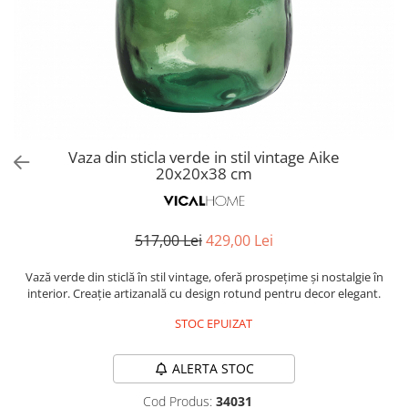
Covoare exterior
Cosuri
Masute Laterale
Usi Decorative
Umbrele Exterior
Cufere si valize decorative
Mese Bar
Coloane decorative
Accesorii mese
Accesorii Exterior
Cutii decorative
Trofee, Taxidermii, Busturi
Canapele
Ghivece, Vase Exterior
Ghivece, Suporturi flori
Animale
Canapele Coltar
Ghivece, Vase Exterior
Canapele Modulare
Flori, Plante artificiale
Canapele Extensibile
Vaza din sticla verde in stil vintage Aike
Opritoare pentru usi
20x20x38 cm
Canapele Sezlong
Suporturi sticle
Canapele 2 locuri
Canapele 3 locuri
Suport Umbrela
517,00 Lei
429,00 Lei
Canapele 4 locuri
Suport ziare/reviste
Masute de toaleta
Vază verde din sticlă în stil vintage, oferă prospețime și nostalgie în
Organizator obiecte mici
interior. Creație artizanală cu design rotund pentru decor elegant.
Console
Oglinzi cu picior
STOC EPUIZAT
Fotolii
Clepsidra
Taburete si pufuri
ALERTA STOC
Banchete, Bancute
Cod Produs:
34031