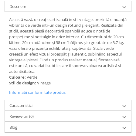
Descriere
Paravane de camera
Această vază, o creație artizanală în stil vintage, prezintă o nuanță
vibrantă de verde într-un design rotund și elegant. Realizată din
sticlă, această piesă decorativă spaniolă aduce o notă de
prospețime și nostalgie în orice interior. Cu dimensiuni de 20 cm
lățime, 20 cm adâncime și 38 cm înălțime, și o greutate de 3,7 kg,
vaza oferă o prezență echilibrată și captivantă. Sticla verde
creează un efect vizual proaspăt și autentic, subliniind aspectul
vintage al piesei. Fiind un produs realizat manual, fiecare vază
este unică, cu variații subtile care îi sporesc valoarea artistică și
autenticitatea.
Culoare:
Verde
Stil de design:
Vintage
Informatii conformitate produs
Caracteristici
Review-uri
(0)
Blog