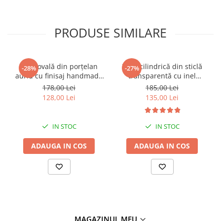
PRODUSE SIMILARE
Vază ovală din porțelan
Vază cilindrică din sticlă
-28%
-27%
auriu cu finisaj handmade
transparentă cu inel
pentru decor rafinat Oval
decorativ auriu la bază Ring
178,00 Lei
185,00 Lei
Hole 25 x 7 x 31 cm
25 x 14 x 14 cm
128,00 Lei
135,00 Lei
IN STOC
IN STOC
ADAUGA IN COS
ADAUGA IN COS
MAGAZINUL MEU