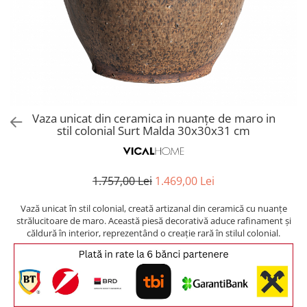
Covoare exterior
Cosuri
Masute Laterale
Usi Decorative
Umbrele Exterior
Cufere si valize decorative
Mese Bar
Coloane decorative
Accesorii mese
Accesorii Exterior
Cutii decorative
Trofee, Taxidermii, Busturi
Canapele
Ghivece, Vase Exterior
Ghivece, Suporturi flori
Animale
Canapele Coltar
Ghivece, Vase Exterior
Canapele Modulare
Flori, Plante artificiale
Canapele Extensibile
Vaza unicat din ceramica in nuanțe de maro in
Opritoare pentru usi
stil colonial Surt Malda 30x30x31 cm
Canapele Sezlong
Suporturi sticle
Canapele 2 locuri
Canapele 3 locuri
Suport Umbrela
1.757,00 Lei
1.469,00 Lei
Canapele 4 locuri
Suport ziare/reviste
Masute de toaleta
Vază unicat în stil colonial, creată artizanal din ceramică cu nuanțe
Organizator obiecte mici
strălucitoare de maro. Această piesă decorativă aduce rafinament și
Console
căldură în interior, reprezentând o creație rară în stilul colonial.
Oglinzi cu picior
Fotolii
Clepsidra
Taburete si pufuri
Banchete, Bancute