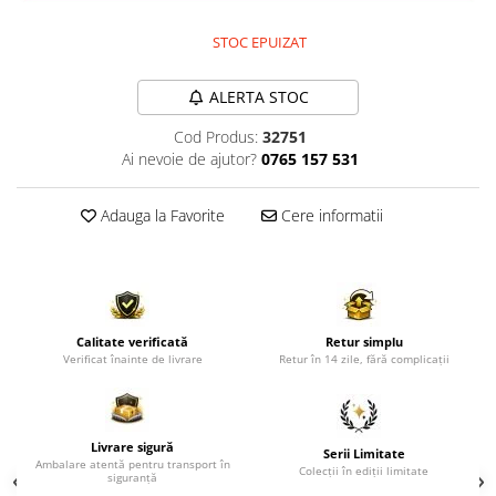
Comode TV
Paturi
STOC EPUIZAT
Tablii pat
ALERTA STOC
Noptiere
Cod Produs:
32751
Comode si Bufete
Ai nevoie de ajutor?
0765 157 531
Oglinzi
Biblioteci si Rafturi
Adauga la Favorite
Cere informatii
Sifoniere si Dulapuri
Vitrine
Rafturi de perete
Calitate verificată
Retur simplu
Mobilier bar
Verificat înainte de livrare
Retur în 14 zile, fără complicații
Cuiere
Birouri
Livrare sigură
Carucior de servire
Serii Limitate
Ambalare atentă pentru transport în
Colecții în ediții limitate
siguranță
Postamente, Piedestale