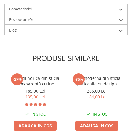
Caracteristici
Review-uri
(0)
Blog
PRODUSE SIMILARE
Vază cilindrică din sticlă
Vază modernă din sticlă
-27%
-35%
transparentă cu inel
portocalie cu design
decorativ auriu la bază Ring
contemporan Leo 16 x 10 x
185,00 Lei
285,00 Lei
25 x 14 x 14 cm
26 cm
135,00 Lei
184,00 Lei
IN STOC
IN STOC
ADAUGA IN COS
ADAUGA IN COS