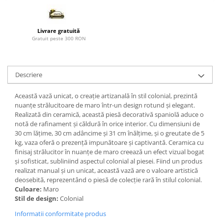
Paravane de camera
Livrare gratuită
Gratuit peste 300 RON
Descriere
Această vază unicat, o creație artizanală în stil colonial, prezintă
nuanțe strălucitoare de maro într-un design rotund și elegant.
Realizată din ceramică, această piesă decorativă spaniolă aduce o
notă de rafinament și căldură în orice interior. Cu dimensiuni de
30 cm lățime, 30 cm adâncime și 31 cm înălțime, și o greutate de 5
kg, vaza oferă o prezență impunătoare și captivantă. Ceramica cu
finisaj strălucitor în nuanțe de maro creează un efect vizual bogat
și sofisticat, subliniind aspectul colonial al piesei. Fiind un produs
realizat manual și un unicat, această vază are o valoare artistică
deosebită, reprezentând o piesă de colecție rară în stilul colonial.
Culoare:
Maro
Stil de design:
Colonial
Informatii conformitate produs