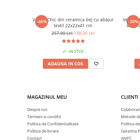
Veioza Chic din ceramica bej cu abajur
Veioza d
-46%
-30%
textil 22x22x41 cm
din po
257,00 Lei
138,00 Lei
IN STOC
ADAUGA IN COS
MAGAZINUL MEU
CLIENTI
Despre noi
Colaborari
Termeni si conditii
Metode de
Politica de Confidentialitate
Politica d
Politica de livrare
Garantia 
Contact
ANPC