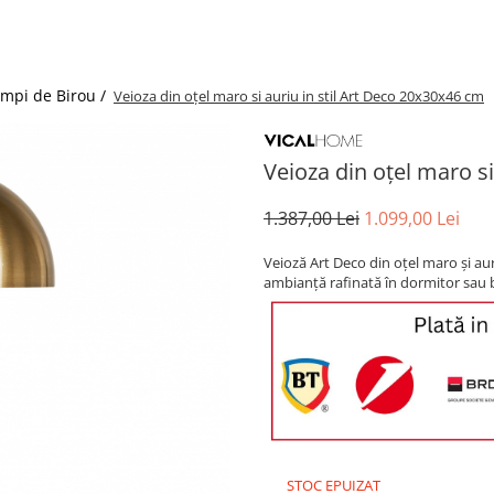
ampi de Birou /
Veioza din oțel maro si auriu in stil Art Deco 20x30x46 cm
Veioza din oțel maro si
1.387,00 Lei
1.099,00 Lei
Veioză Art Deco din oțel maro și au
ambianță rafinată în dormitor sau 
STOC EPUIZAT