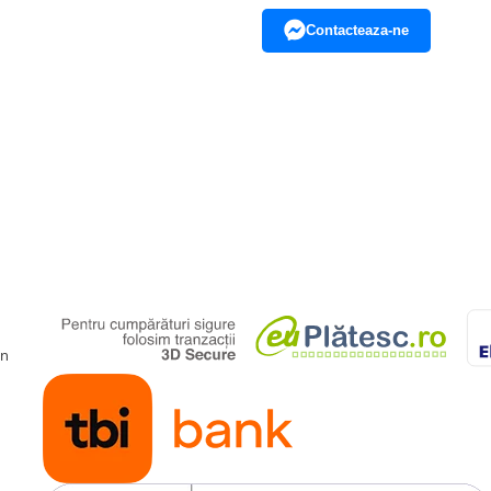
Contacteaza-ne
gn