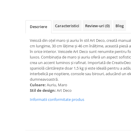
Caracteristici
Review-uri
(0)
Blog
Descriere
Veioză din oțel maro și auriu în stil Art Deco, creată manua
cm lungime, 30 cm lățime și 46 cm înălțime, această piesă a
în orice interior. Veiozele Art Deco sunt renumite pentru f
luxos. Combinația de maro și auriu oferă un aspect sofistica
crea un accent luminos și rafinat. Importată de CreativDeco
spaniolă cântărește doar 1,5 kg și este ideală pentru a ad
interbelică pe noptiere, console sau birouri, aducând un ele
dumneavoastră.
Culoare:
Auriu, Maro
Stil de design:
Art Deco
Informatii conformitate produs