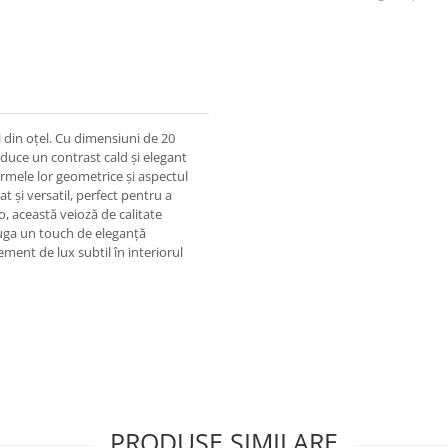
l din oțel. Cu dimensiuni de 20
duce un contrast cald și elegant
ormele lor geometrice și aspectul
t și versatil, perfect pentru a
, această veioză de calitate
ăuga un touch de eleganță
ment de lux subtil în interiorul
PRODUSE SIMILARE