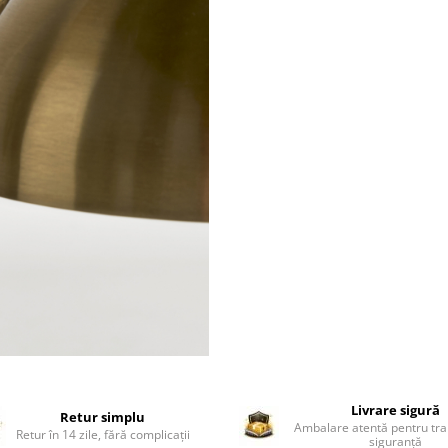
Livrare sigură
Retur simplu
Ambalare atentă pentru tra
Retur în 14 zile, fără complicații
siguranță