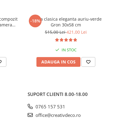
compozit
Veioza clasica eleganta auriu-verde
Lampa de
-18%
-36%
camera
Gron 30x58 cm
bleu des
m
515,00 Lei
421,00 Lei
2
IN STOC
ADAUGA IN COS
AD
SUPORT CLIENTI
8.00-18.00
0765 157 531
office@creativdeco.ro