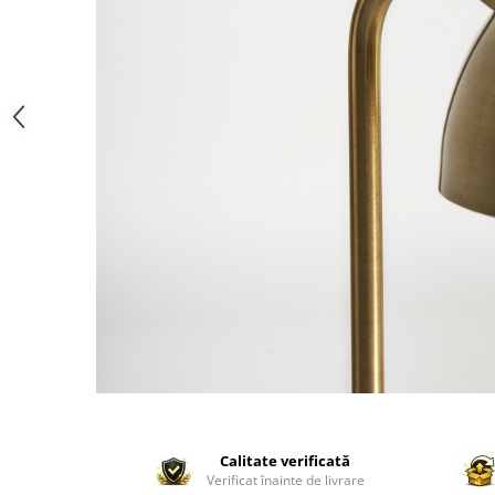
Paravane de camera
Calitate verificată
Verificat înainte de livrare