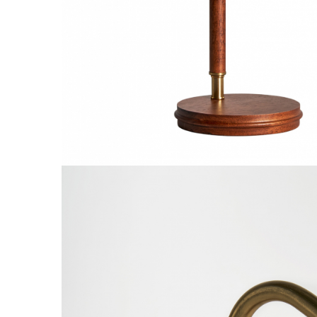
Comode TV
Paturi
Tablii pat
Noptiere
Comode si Bufete
Oglinzi
Biblioteci si Rafturi
Sifoniere si Dulapuri
Vitrine
Rafturi de perete
Mobilier bar
Cuiere
Birouri
Carucior de servire
Postamente, Piedestale