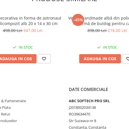
ecorativa in forma de astronaut
Veioză handmade albă din poli
-45%
licompozit alb 20 x 14 x 30 cm
în formă de buldog pentru 
copiilor 25 x 15 x 29 c
498,00 Lei
347,00 Lei
398,00 Lei
218,00 Lei
IN STOC
IN STOC
ADAUGA IN COS
ADAUGA IN COS
DATE COMERCIALE
 & Parteneriate
ABC SOFTECH PRO SRL
 Plata
J2018002034138
e Retur
RO39634470
Produselor
Str Suceava nr 8
Constanta, Constanta