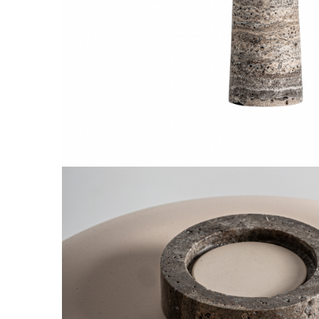
Comode TV
Paturi
Tablii pat
Noptiere
Comode si Bufete
Oglinzi
Biblioteci si Rafturi
Sifoniere si Dulapuri
Vitrine
Rafturi de perete
Mobilier bar
Cuiere
Birouri
Carucior de servire
Postamente, Piedestale