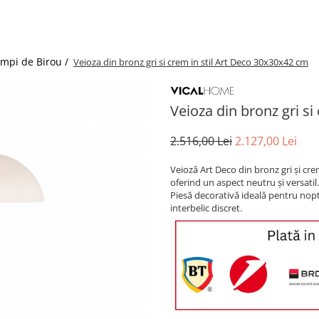
ampi de Birou /
Veioza din bronz gri si crem in stil Art Deco 30x30x42 cm
Veioza din bronz gri s
2.516,00 Lei
2.127,00 Lei
Veioză Art Deco din bronz gri și cr
oferind un aspect neutru și versatil
Piesă decorativă ideală pentru nop
interbelic discret.