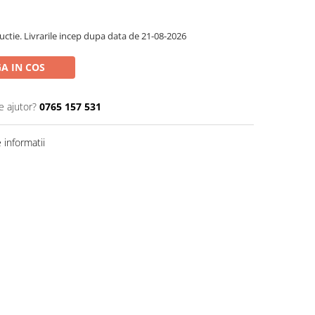
ctie. Livrarile incep dupa data de 21-08-2026
A IN COS
e ajutor?
0765 157 531
informatii