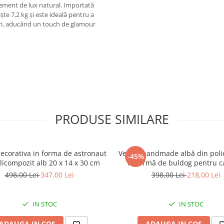
lement de lux natural. Importată
te 7,2 kg și este ideală pentru a
uri, aducând un touch de glamour
PRODUSE SIMILARE
ecorativa in forma de astronaut
Veioză handmade albă din poli
-45%
licompozit alb 20 x 14 x 30 cm
în formă de buldog pentru 
copiilor 25 x 15 x 29 c
498,00 Lei
347,00 Lei
398,00 Lei
218,00 Lei
IN STOC
IN STOC
ADAUGA IN COS
ADAUGA IN COS