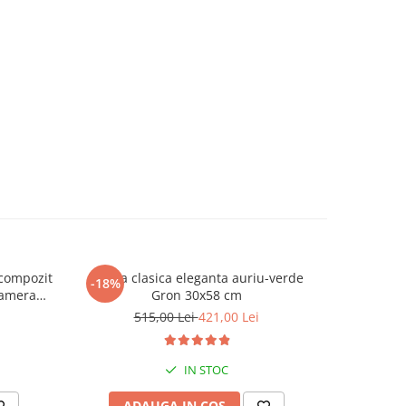
compozit
Veioza clasica eleganta auriu-verde
Lampa de
-18%
-36%
camera
Gron 30x58 cm
bleu des
m
515,00 Lei
421,00 Lei
2
IN STOC
ADAUGA IN COS
AD