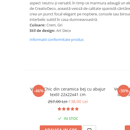
aspect neutru și versatil, în timp ce marmura adaugă un e
de CreativDeco, această veioză de calitate spaniolă cântăreș
crea un punct focal elegant pe noptiere, console sau biro
interbelic subtil în casa dumneavoastră.
Culoare:
Crem, Gri
Stil de design:
Art Deco
Informatii conformitate produs
Veioza Chic din ceramica bej cu abajur
Veioza d
-46%
-30%
textil 22x22x41 cm
din po
257,00 Lei
138,00 Lei
IN STOC
ADAUGA IN COS