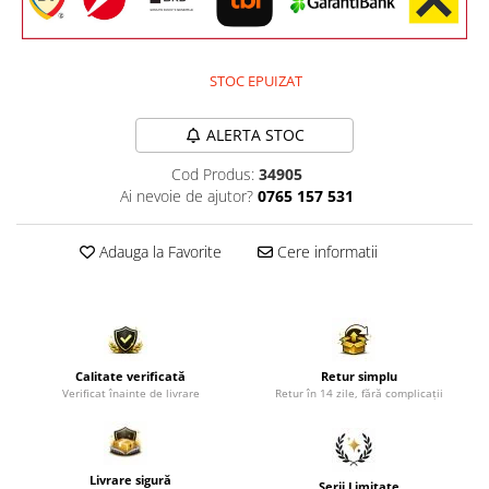
Comode TV
Paturi
Tablii pat
STOC EPUIZAT
Noptiere
ALERTA STOC
Comode si Bufete
Cod Produs:
34905
Oglinzi
Ai nevoie de ajutor?
0765 157 531
Biblioteci si Rafturi
Sifoniere si Dulapuri
Adauga la Favorite
Cere informatii
Vitrine
Rafturi de perete
Mobilier bar
Calitate verificată
Retur simplu
Cuiere
Verificat înainte de livrare
Retur în 14 zile, fără complicații
Birouri
Carucior de servire
Postamente, Piedestale
Livrare sigură
Serii Limitate