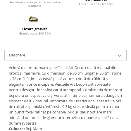
Ambalare atentă pentru transport în
Colecții în ediții limitate
siguranță
Paravane de camera
Livrare gratuită
Gratuit peste 300 RON
Descriere
Veioză din bronz maro și bej în stil Art Deco, creată manual din
bronz și marmură. Cu dimensiuni de 36 cm lungime, 36 cm lățime
și 78 cm înălțime, această piesă aduce o notă de căldură și
eleganță în orice încăpere. Veiozele Art Deco sunt apreciate
pentru designul lor sofisticat și atemporal. Combinația de maro și
bej oferă un aspect cald și versatil, în timp ce marmura adaugă un
element de lux natural. Importată de CreativDeco, această veioză
de calitate spaniolă cântărește 9,3 kg și este ideală pentru a crea
un punct focal rafinat pe console, birouri sau noptiere mari,
aducând un touch de glamour interbelic cu nuanțe calde în casa
dumneavoastră.
Culoare:
Bej, Maro