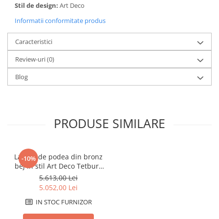
Stil de design:
Art Deco
Informatii conformitate produs
Caracteristici
Review-uri
(0)
Blog
PRODUSE SIMILARE
Lampa de podea din bronz
-10%
bej in stil Art Deco Tetbury
50x50x164 cm
5.613,00 Lei
5.052,00 Lei
IN STOC FURNIZOR