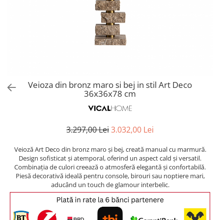
Covoare exterior
Cosuri
Masute Laterale
Usi Decorative
Umbrele Exterior
Cufere si valize decorative
Mese Bar
Coloane decorative
Accesorii mese
Accesorii Exterior
Cutii decorative
Trofee, Taxidermii, Busturi
Canapele
Ghivece, Vase Exterior
Ghivece, Suporturi flori
Animale
Canapele Coltar
Ghivece, Vase Exterior
Canapele Modulare
Flori, Plante artificiale
Canapele Extensibile
Veioza din bronz maro si bej in stil Art Deco
Opritoare pentru usi
36x36x78 cm
Canapele Sezlong
Suporturi sticle
Canapele 2 locuri
Canapele 3 locuri
Suport Umbrela
3.297,00 Lei
3.032,00 Lei
Canapele 4 locuri
Suport ziare/reviste
Masute de toaleta
Veioză Art Deco din bronz maro și bej, creată manual cu marmură.
Organizator obiecte mici
Design sofisticat și atemporal, oferind un aspect cald și versatil.
Console
Combinația de culori creează o atmosferă elegantă și confortabilă.
Oglinzi cu picior
Piesă decorativă ideală pentru console, birouri sau noptiere mari,
Fotolii
Clepsidra
aducând un touch de glamour interbelic.
Taburete si pufuri
Banchete, Bancute