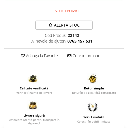
Comode TV
Paturi
STOC EPUIZAT
Tablii pat
ALERTA STOC
Noptiere
Cod Produs:
22142
Comode si Bufete
Ai nevoie de ajutor?
0765 157 531
Oglinzi
Biblioteci si Rafturi
Adauga la Favorite
Cere informatii
Sifoniere si Dulapuri
Vitrine
Rafturi de perete
Calitate verificată
Retur simplu
Mobilier bar
Verificat înainte de livrare
Retur în 14 zile, fără complicații
Cuiere
Birouri
Livrare sigură
Carucior de servire
Serii Limitate
Ambalare atentă pentru transport în
Colecții în ediții limitate
siguranță
Postamente, Piedestale