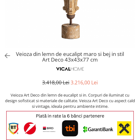
Covoare exterior
Cosuri
Masute Laterale
Usi Decorative
Umbrele Exterior
Cufere si valize decorative
Mese Bar
Coloane decorative
Accesorii mese
Accesorii Exterior
Cutii decorative
Trofee, Taxidermii, Busturi
Canapele
Ghivece, Vase Exterior
Ghivece, Suporturi flori
Animale
Canapele Coltar
Ghivece, Vase Exterior
Canapele Modulare
Flori, Plante artificiale
Canapele Extensibile
Veioza din lemn de eucalipt maro si bej in stil
Opritoare pentru usi
Art Deco 43x43x77 cm
Canapele Sezlong
Suporturi sticle
Canapele 2 locuri
Canapele 3 locuri
Suport Umbrela
3.418,00 Lei
3.216,00 Lei
Canapele 4 locuri
Suport ziare/reviste
Masute de toaleta
Veioza Art Deco din lemn de eucalipt si in. Corpuri de iluminat cu
Organizator obiecte mici
design sofisticat si materiale de calitate. Veioza Art Deco cu aspect cald
Console
si vintage, ideala pentru ambiente intime.
Oglinzi cu picior
Fotolii
Clepsidra
Taburete si pufuri
Banchete, Bancute