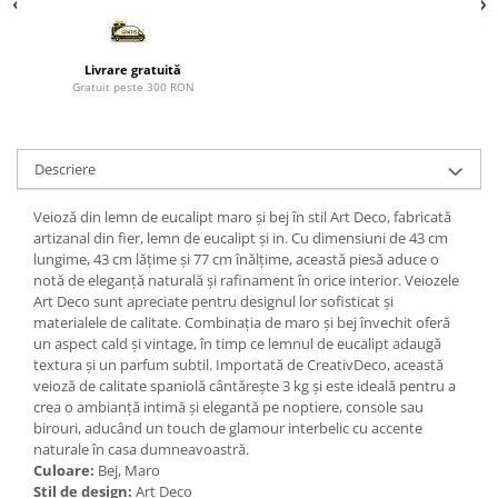
Paravane de camera
Livrare gratuită
Gratuit peste 300 RON
Descriere
Veioză din lemn de eucalipt maro și bej în stil Art Deco, fabricată
artizanal din fier, lemn de eucalipt și in. Cu dimensiuni de 43 cm
lungime, 43 cm lățime și 77 cm înălțime, această piesă aduce o
notă de eleganță naturală și rafinament în orice interior. Veiozele
Art Deco sunt apreciate pentru designul lor sofisticat și
materialele de calitate. Combinația de maro și bej învechit oferă
un aspect cald și vintage, în timp ce lemnul de eucalipt adaugă
textura și un parfum subtil. Importată de CreativDeco, această
veioză de calitate spaniolă cântărește 3 kg și este ideală pentru a
crea o ambianță intimă și elegantă pe noptiere, console sau
birouri, aducând un touch de glamour interbelic cu accente
naturale în casa dumneavoastră.
Culoare:
Bej, Maro
Stil de design:
Art Deco