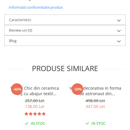
Informatii conformitate produs
Caracteristici
Review-uri
(0)
Blog
PRODUSE SIMILARE
Veioza Chic din ceramica
Veioza decorativa in forma
-46%
-30%
bej cu abajur textil
de astronaut din
22x22x41 cm
policompozit alb 20 x 14 x
257,00 Lei
498,00 Lei
30 cm
138,00 Lei
347,00 Lei
IN STOC
IN STOC