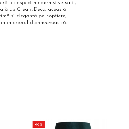
feră un aspect modern și versatil,
tată de CreativDeco, această
timă și elegantă pe noptiere,
în interiorul dumneavoastră.
-18%
-