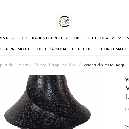
MINAT
DECORATIUNI PERETE
OBIECTE DECORATIVE
EGA PROMOTII
COLECTIA NOUA
COLECTII
DECOR TEMATIC
puri de iluminat /
Veioze, Lampi de Birou /
Veioza din metal negru i
V
1.
Ve