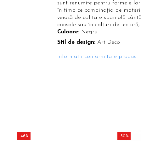
sunt renumite pentru formele lor 
Paravane de camera
în timp ce combinația de materia
veioză de calitate spaniolă cânt
console sau în colțuri de lectur
Culoare:
Negru
Stil de design:
Art Deco
Informatii conformitate produs
-46%
-30%