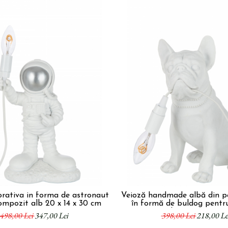
orativa in forma de astronaut
Veioză handmade albă din p
ompozit alb 20 x 14 x 30 cm
în formă de buldog pentr
copiilor 25 x 15 x 29
498,00 Lei
347,00 Lei
398,00 Lei
218,00 Le