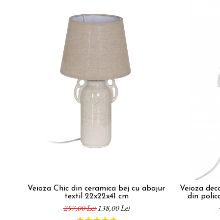
Veioza Chic din ceramica bej cu abajur
Veioza dec
textil 22x22x41 cm
din polic
257,00 Lei
138,00 Lei