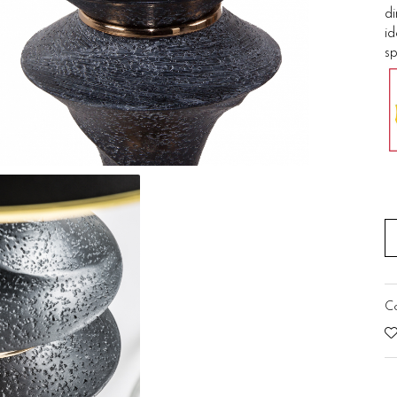
di
id
sp
C