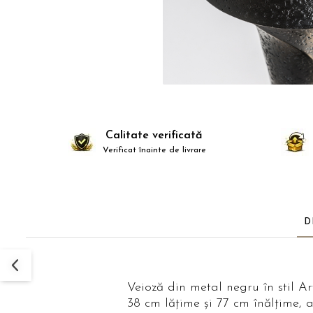
Comode TV
Paturi
Tablii pat
Noptiere
Comode si Bufete
Oglinzi
Biblioteci si Rafturi
Calitate verificată
Verificat înainte de livrare
Sifoniere si Dulapuri
Vitrine
Rafturi de perete
Mobilier bar
D
Cuiere
Birouri
Carucior de servire
Veioză din metal negru în stil Ar
38 cm lățime și 77 cm înălțime, 
Postamente, Piedestale