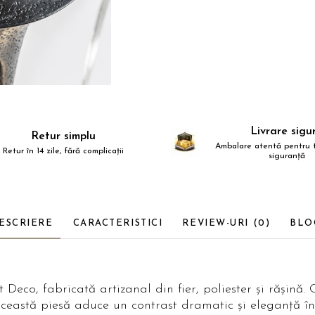
Livrare sigu
Retur simplu
Ambalare atentă pentru t
Retur în 14 zile, fără complicații
siguranță
ESCRIERE
CARACTERISTICI
REVIEW-URI
(0)
BLO
t Deco, fabricată artizanal din fier, poliester și rășin
această piesă aduce un contrast dramatic și eleganță în