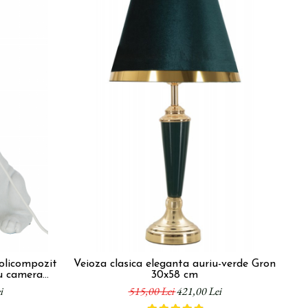
olicompozit
Veioza clasica eleganta auriu-verde Gron
L
u camera
30x58 cm
 cm
i
515,00 Lei
421,00 Lei