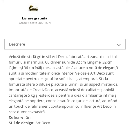
Paravane de camera
Livrare gratuită
Gratuit peste 300 RON
Descriere
Veioză din sticlă gri în stil Art Deco, fabricată artizanal din cristal
fumuriu și marmură. Cu dimensiuni de 32 cm lungime, 32 cm
lățime și 36 cm înălțime, această piesă aduce o notă de eleganță
subtilă și modernitate în orice interior. Veiozele Art Deco sunt
apreciate pentru designul lor sofisticat și atemporal. Sticla
fumurată oferă o difuzie plăcută a luminii și un aspect misterios.
Importată de CreativDeco, această veioză de calitate spaniolă
cântărește 5 kg și este ideală pentru a crea o ambianță intimă și
elegantă pe noptiere, console sau în colțuri de lectură, aducând
un touch de rafinament contemporan cu influențe Art Deco în
casa dumneavoastră.
Culoare:
Gri
Stil de design:
Art Deco