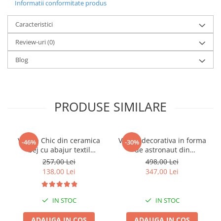
Informatii conformitate produs
Caracteristici
Review-uri
(0)
Blog
PRODUSE SIMILARE
Veioza Chic din ceramica
Veioza decorativa in forma
-46%
-30%
bej cu abajur textil
de astronaut din
22x22x41 cm
policompozit alb 20 x 14 x
257,00 Lei
498,00 Lei
30 cm
138,00 Lei
347,00 Lei
IN STOC
IN STOC
ADAUGA IN COS
ADAUGA IN COS