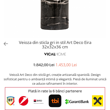
Covoare exterior
Cosuri
Masute Laterale
Usi Decorative
Umbrele Exterior
Cufere si valize decorative
Mese Bar
Coloane decorative
Accesorii mese
Accesorii Exterior
Cutii decorative
Trofee, Taxidermii, Busturi
Canapele
Ghivece, Vase Exterior
Ghivece, Suporturi flori
Animale
Canapele Coltar
Ghivece, Vase Exterior
Canapele Modulare
Flori, Plante artificiale
Canapele Extensibile
Veioza din sticla gri in stil Art Deco Eira
Opritoare pentru usi
32x32x36 cm
Canapele Sezlong
Suporturi sticle
Canapele 2 locuri
Canapele 3 locuri
Suport Umbrela
1.842,00 Lei
1.453,00 Lei
Canapele 4 locuri
Suport ziare/reviste
Masute de toaleta
Veioză Art Deco din sticlă gri, creație artizanală spaniolă. Design
Organizator obiecte mici
sofisticat pentru o ambianță intimă și elegantă. Piesă de iluminat unică
Console
ce aduce rafinament în interior.
Oglinzi cu picior
Fotolii
Clepsidra
Taburete si pufuri
Banchete, Bancute