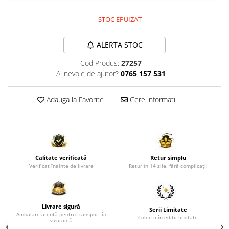
Comode TV
Paturi
STOC EPUIZAT
Tablii pat
ALERTA STOC
Noptiere
Cod Produs:
27257
Comode si Bufete
Ai nevoie de ajutor?
0765 157 531
Oglinzi
Biblioteci si Rafturi
Adauga la Favorite
Cere informatii
Sifoniere si Dulapuri
Vitrine
Rafturi de perete
Calitate verificată
Retur simplu
Mobilier bar
Verificat înainte de livrare
Retur în 14 zile, fără complicații
Cuiere
Birouri
Livrare sigură
Carucior de servire
Serii Limitate
Ambalare atentă pentru transport în
Colecții în ediții limitate
siguranță
Postamente, Piedestale