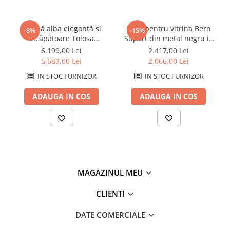
Vitrină alba elegantă si
Baza pentru vitrina Bern
-8%
-15%
încăpătoare Tolosa
Suport din metal negru in
85x40x160 cm
stil industrial 85x40x40 cm
6.199,00 Lei
2.417,00 Lei
5.683,00 Lei
2.066,00 Lei
IN STOC FURNIZOR
IN STOC FURNIZOR
ADAUGA IN COS
ADAUGA IN COS
MAGAZINUL MEU
CLIENTI
DATE COMERCIALE