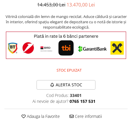
Comode TV
14.453,00 Lei
13.470,00 Lei
Paturi
Vitrină colonială din lemn de mango reciclat. Aduce căldură și caracter
Tablii pat
în interior, oferind spațiu elegant de depozitare cu o notă de istorie și
responsabilitate ecologică.
Noptiere
Comode si Bufete
Oglinzi
Biblioteci si Rafturi
Sifoniere si Dulapuri
STOC EPUIZAT
Vitrine
Rafturi de perete
ALERTA STOC
Mobilier bar
Cod Produs:
33401
Ai nevoie de ajutor?
0765 157 531
Cuiere
Birouri
Adauga la Favorite
Cere informatii
Carucior de servire
Postamente, Piedestale