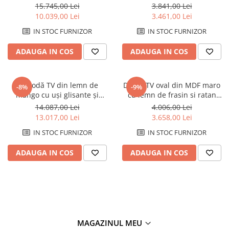
design art déco artizanal
detalii din sticlă securizată
15.745,00 Lei
3.841,00 Lei
Kharj 220 x 54 x 51 cm
Amy 150 x 40 x 55 cm
10.039,00 Lei
3.461,00 Lei
IN STOC FURNIZOR
IN STOC FURNIZOR
ADAUGA IN COS
ADAUGA IN COS
Comodă TV din lemn de
Dulap TV oval din MDF maro
-8%
-9%
mango cu uși glisante și
cu lemn de frasin si ratan
design perforat Jacquard 220
IKLA 120 x 43 x 60 cm
14.087,00 Lei
4.006,00 Lei
x 54 x 55 cm
13.017,00 Lei
3.658,00 Lei
IN STOC FURNIZOR
IN STOC FURNIZOR
ADAUGA IN COS
ADAUGA IN COS
MAGAZINUL MEU