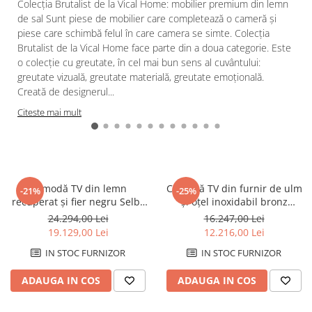
Colecția Brutalist de la Vical Home: mobilier premium din lemn
de sal Sunt piese de mobilier care completează o cameră și
piese care schimbă felul în care camera se simte. Colecția
Brutalist de la Vical Home face parte din a doua categorie. Este
o colecție cu greutate, în cel mai bun sens al cuvântului:
greutate vizuală, greutate materială, greutate emoțională.
Creată de designerul...
Citeste mai mult
Comodă TV din lemn
Comodă TV din furnir de ulm
-21%
-25%
recuperat și fier negru Selby
și oțel inoxidabil bronz
253 x 45 x 60 cm
Bournel 200 x 42 x 55 cm
24.294,00 Lei
16.247,00 Lei
19.129,00 Lei
12.216,00 Lei
IN STOC FURNIZOR
IN STOC FURNIZOR
ADAUGA IN COS
ADAUGA IN COS