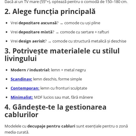
Dacă ai un TV mare (55”+), optează pentru o comodă de 150–180 cm.
2. Alege funcția principală
Vrei
depozitare ascunsă
? → comode cu uși pline
Vrei
depozitare mixtă
? → comode cu sertare + rafturi
Vrei
design aerisit
? → comode cu structură metalică și deschise
3. Potrivește materialele cu stilul
livingului
Modern / industrial:
lemn + metal negru
Scandinav:
lemn deschis, forme simple
Contemporan:
lemn cu fronturi sculptate
Minimalist:
MDF lucios sau mat, fără mânere
4. Gândește-te la gestionarea
cablurilor
Modelele cu
decupaje pentru cabluri
sunt esențiale pentru o zonă
media curată.