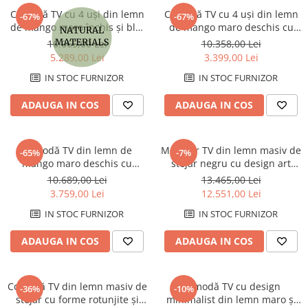
Comodă TV cu 4 uși din lemn
Comodă TV cu 4 uși din lemn
-67%
-67%
de mango maro închis și blat
de mango maro deschis cu
din marmură crem Essence
fronturi striate și detalii
16.065,00 Lei
10.358,00 Lei
170 x 40 x 60 cm
rotunjite Paradis 160 x 40 x 60
5.289,00 Lei
3.399,00 Lei
cm
IN STOC FURNIZOR
IN STOC FURNIZOR
ADAUGA IN COS
ADAUGA IN COS
Comodă TV din lemn de
Mobilier TV din lemn masiv de
-65%
-7%
mango maro deschis cu
stejar negru cu design art
structură metalică gri închis și
déco geometric fabricat
10.689,00 Lei
13.465,00 Lei
design inspirat din avion
artizanal Rize 200 x 45 x 55
3.759,00 Lei
12.551,00 Lei
Wings 188 x 44 x 44 cm
cm
IN STOC FURNIZOR
IN STOC FURNIZOR
ADAUGA IN COS
ADAUGA IN COS
Comodă TV din lemn masiv de
Comodă TV cu design
-36%
-10%
stejar cu forme rotunjite și
minimalist din lemn maro și