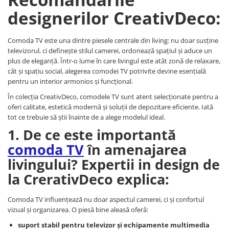
Comode TV
designerilor CreativDeco:
Paturi
Tablii pat
Comoda TV este una dintre piesele centrale din living: nu doar susține
Noptiere
televizorul, ci definește stilul camerei, ordonează spațiul și aduce un
plus de eleganță. Într-o lume în care livingul este atât zonă de relaxare,
Comode si Bufete
cât și spațiu social, alegerea comodei TV potrivite devine esențială
pentru un interior armonios și funcțional.
Oglinzi
În colecția CreativDeco, comodele TV sunt atent selecționate pentru a
Biblioteci si Rafturi
oferi calitate, estetică modernă și soluții de depozitare eficiente. Iată
Sifoniere si Dulapuri
tot ce trebuie să știi înainte de a alege modelul ideal.
Vitrine
1. De ce este importantă
comoda TV
în amenajarea
Rafturi de perete
livingului? Expertii in design de
Mobilier bar
la CrerativDeco explica:
Cuiere
Birouri
Comoda TV influențează nu doar aspectul camerei, ci și confortul
Carucior de servire
vizual și organizarea. O piesă bine aleasă oferă:
Postamente, Piedestale
suport stabil pentru televizor și echipamente multimedia