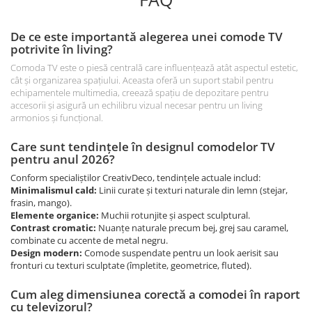
De ce este importantă alegerea unei comode TV
potrivite în living?
Comoda TV este o piesă centrală care influențează atât aspectul estetic,
cât și organizarea spațiului. Aceasta oferă un suport stabil pentru
echipamentele multimedia, creează spațiu de depozitare pentru
accesorii și asigură un echilibru vizual necesar pentru un living
armonios și funcțional.
Care sunt tendințele în designul comodelor TV
pentru anul 2026?
Conform specialiștilor CreativDeco, tendințele actuale includ:
Minimalismul cald:
Linii curate și texturi naturale din lemn (stejar,
frasin, mango).
Elemente organice:
Muchii rotunjite și aspect sculptural.
Contrast cromatic:
Nuanțe naturale precum bej, grej sau caramel,
combinate cu accente de metal negru.
Design modern:
Comode suspendate pentru un look aerisit sau
fronturi cu texturi sculptate (împletite, geometrice, fluted).
Cum aleg dimensiunea corectă a comodei în raport
cu televizorul?