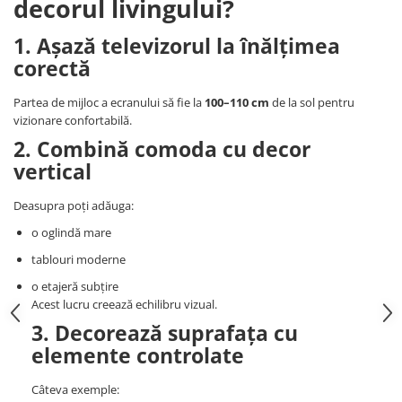
decorul livingului?
1. Așază televizorul la înălțimea
corectă
Partea de mijloc a ecranului să fie la
100–110 cm
de la sol pentru
vizionare confortabilă.
2. Combină comoda cu decor
vertical
Deasupra poți adăuga:
o oglindă mare
tablouri moderne
o etajeră subțire
Acest lucru creează echilibru vizual.
3. Decorează suprafața cu
elemente controlate
Câteva exemple: