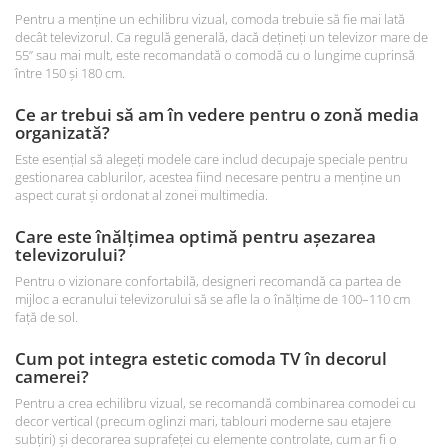
Pentru a menține un echilibru vizual, comoda trebuie să fie mai lată
decât televizorul. Ca regulă generală, dacă dețineți un televizor mare de
55” sau mai mult, este recomandată o comodă cu o lungime cuprinsă
între 150 și 180 cm.
Ce ar trebui să am în vedere pentru o zonă media
organizată?
Este esențial să alegeți modele care includ decupaje speciale pentru
gestionarea cablurilor, acestea fiind necesare pentru a menține un
aspect curat și ordonat al zonei multimedia.
Care este înălțimea optimă pentru așezarea
televizorului?
Pentru o vizionare confortabilă, designeri recomandă ca partea de
mijloc a ecranului televizorului să se afle la o înălțime de 100–110 cm
față de sol.
Cum pot integra estetic comoda TV în decorul
camerei?
Pentru a crea echilibru vizual, se recomandă combinarea comodei cu
decor vertical (precum oglinzi mari, tablouri moderne sau etajere
subțiri) și decorarea suprafeței cu elemente controlate, cum ar fi o