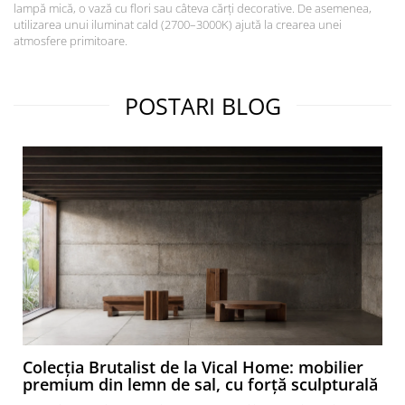
lampă mică, o vază cu flori sau câteva cărți decorative. De asemenea,
utilizarea unui iluminat cald (2700–3000K) ajută la crearea unei
atmosfere primitoare.
POSTARI BLOG
Colecția Brutalist de la Vical Home: mobilier
premium din lemn de sal, cu forță sculpturală