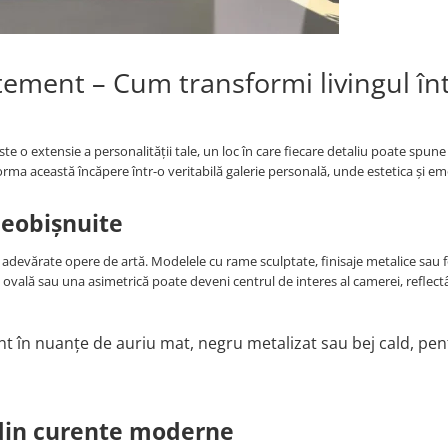
atement – Cum transformi livingul în
ste o extensie a personalității tale, un loc în care fiecare detaliu poate spune
orma această încăpere într-o veritabilă galerie personală, unde estetica și em
eobișnuite
 adevărate opere de artă. Modelele cu rame sculptate, finisaje metalice sau
ovală sau una asimetrică poate deveni centrul de interes al camerei, reflec
nt în nuanțe de auriu mat, negru metalizat sau bej cald, pen
 din curente moderne