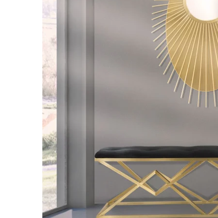
Comode TV
Paturi
Tablii pat
Noptiere
Comode si Bufete
Oglinzi
Biblioteci si Rafturi
Sifoniere si Dulapuri
Vitrine
Rafturi de perete
Mobilier bar
Cuiere
Birouri
Carucior de servire
Postamente, Piedestale