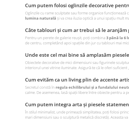
Cum putem folosi oglinzile decorative pentr
Oglinzile cu rame sculptate sau forme organice funcționează ca
lumina naturală
și va crea iluzia optică a unui spațiu mult m
Câte tablouri și cum ar trebui să le aranjăm
Pentru un perete de galerie reușit, poți combina
3 până la 6 l
de centru, completând apoi spațiile din jur cu tablouri mai mi
Unde este cel mai bine să amplasăm piesel
Obiectele decorative de mici dimensiuni sau figurinele sculptur
interiorul unei vitrine iluminate. Asigură-te că le oferi suficient
Cum evităm ca un living plin de accente arti
Secretul constă în
regula echilibrului și a fundalului neut
calme. De asemenea, lasă spații libere între obiecte pentru a pe
Cum putem integra arta și piesele statement 
În stilul minimalist, unde primează simplitatea, poți folosi princ
mari dimensiuni sau o sculptură metalică discretă). Aceasta va 