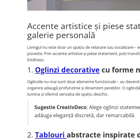
Paravane de camera
Accente artistice și piese st
galerie personală
Livingul nu este doar un spațiu de relaxare sau socializare – e
poveste. Prin accente artistice și piese statement, poți transf
întâlnesc.
1.
Oglinzi decorative
cu forme n
Oglinzile nu mai sunt doar elemente funcționale – au devenit
organice adaugă profunzime și dinamism pereților. O oglindă 
lumina și oferind senzația de spațiu deschis.
Sugestie CreativDeco
: Alege oglinzi stateme
adăuga eleganță discretă, dar remarcabilă.
2.
Tablouri
abstracte inspirate