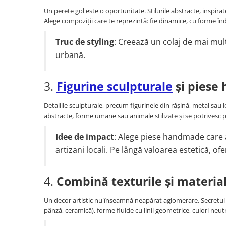
Un perete gol este o oportunitate. Stilurile abstracte, inspir
Alege compoziții care te reprezintă: fie dinamice, cu forme îndr
Truc de styling
: Creează un colaj de mai mul
urbană.
3.
Figurine sculpturale
și piese
Detaliile sculpturale, precum figurinele din rășină, metal sa
abstracte, forme umane sau animale stilizate și se potrivesc p
Idee de impact
: Alege piese handmade care au
artizani locali. Pe lângă valoarea estetică, ofe
4.
Combină texturile și materia
Un decor artistic nu înseamnă neapărat aglomerare. Secretul es
pânză, ceramică), forme fluide cu linii geometrice, culori neut