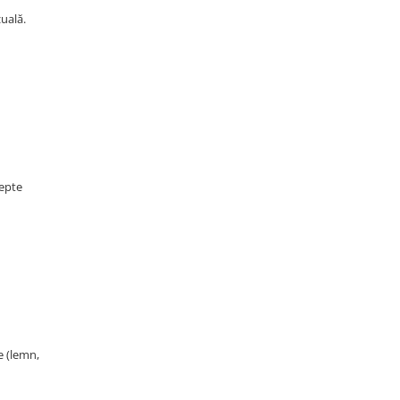
uală.
cepte
e (lemn,