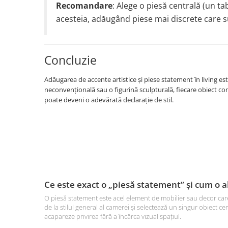
Recomandare
: Alege o piesă centrală (un ta
acesteia, adăugând piese mai discrete care sus
Concluzie
Adăugarea de accente artistice și piese statement în living este
neconvențională sau o figurină sculpturală, fiecare obiect cont
poate deveni o adevărată declarație de stil.
Ce este exact o „piesă statement” și cum o 
O piesă statement este acel element de mobilier sau decor ca
de la stilul general al camerei și selectează un singur obiect
acapareze privirea fără a încărca vizual spațiul.