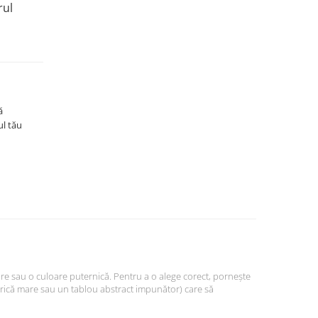
rul
ă
ul tău
e sau o culoare puternică. Pentru a o alege corect, pornește
etrică mare sau un tablou abstract impunător) care să