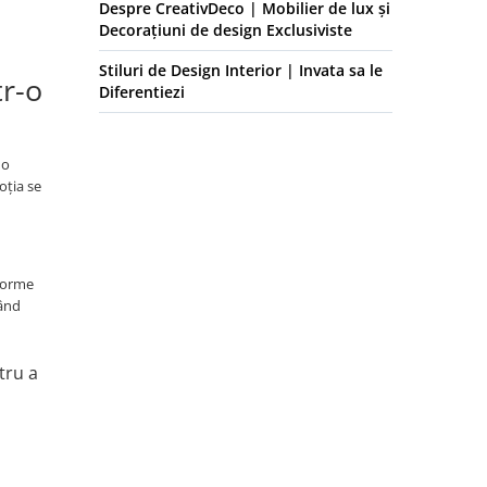
Despre CreativDeco | Mobilier de lux și
Decorațiuni de design Exclusiviste
Stiluri de Design Interior | Invata sa le
tr-o
Diferentiezi
 o
oția se
 forme
tând
tru a