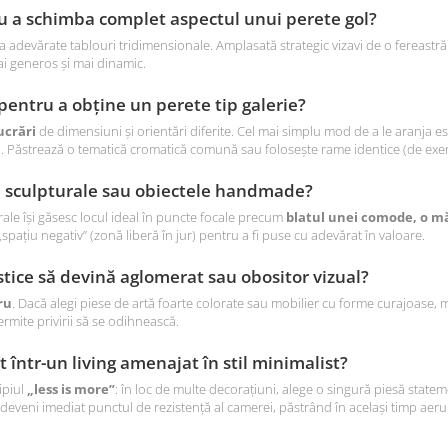
u a schimba complet aspectul unui perete gol?
 adevărate tablouri tridimensionale. Amplasată strategic vizavi de o fereastr
ai generos și mai dinamic.
 pentru a obține un perete tip galerie?
ucrări
de dimensiuni și orientări diferite. Cel mai simplu mod de a le aranja es
ci. Păstrează o tematică cromatică comună sau folosește rame identice (de exe
e sculpturale sau obiectele handmade?
ale își găsesc locul ideal în puncte focale precum
blatul unei comode, o măs
 „spațiu negativ” (zonă liberă în jur) pentru a fi puse cu adevărat în valoare.
stice să devină aglomerat sau obositor vizual?
ru
. Dacă alegi piese de artă foarte colorate sau mobilier cu forme curajoase, m
rmite privirii să se odihnească.
într-un living amenajat în stil minimalist?
ipiul
„less is more”
: în loc de multe decorațiuni, alege o singură piesă state
deveni imediat punctul de rezistență al camerei, păstrând în același timp aerul