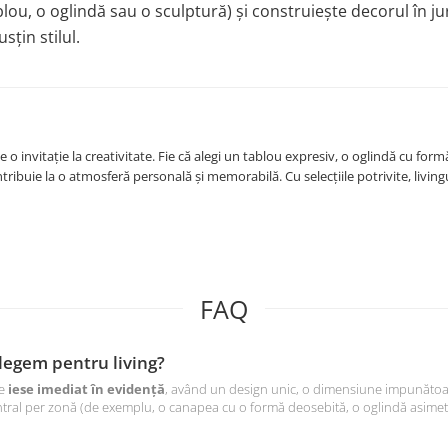
blou, o oglindă sau o sculptură) și construiește decorul în ju
țin stilul.
 o invitație la creativitate. Fie că alegi un tablou expresiv, o oglindă cu form
ribuie la o atmosferă personală și memorabilă. Cu selecțiile potrivite, living
FAQ
alegem pentru living?
re
iese imediat în evidență
, având un design unic, o dimensiune impunătoar
 central per zonă (de exemplu, o canapea cu o formă deosebită, o oglindă asim