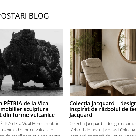
POSTARI BLOG
a PÈTRIA de la Vical
Colecția Jacquard – desig
mobilier sculptural
inspirat de războiul de țe
t din forme vulcanice
Jacquard
PÈTRIA de la Vical Home: mobilier
Colecția Jacquard – design inspirat
 inspirat din forme vulcanice
războiul de țesut Jacquard Colecția