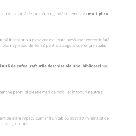
ă sau de o sursă de lumină, o oglindă statement va
multiplica
te să începi prin a plasa cea mai mare piesă ușor excentric față
mplu, negre sau din lemn) pentru a asigura coerența vizuală.
uță de cafea, rafturile deschise ale unei biblioteci
sau
enține pereții și piesele mari de mobilier în tonuri neutre și
ment de mare impact (cum ar fi un tablou abstract minimalist de
 curat și ordonat.