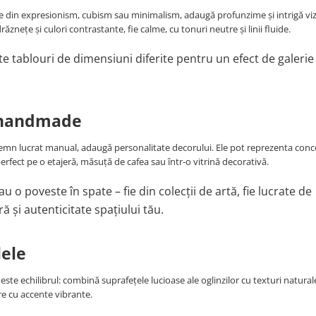
ate din expresionism, cubism sau minimalism, adaugă profunzime și intrigă viz
ăznețe și culori contrastante, fie calme, cu tonuri neutre și linii fluide.
te tablouri de dimensiuni diferite pentru un efect de galerie
 handmade
u lemn lucrat manual, adaugă personalitate decorului. Ele pot reprezenta con
erfect pe o etajeră, măsuță de cafea sau într-o vitrină decorativă.
 o poveste în spate – fie din colecții de artă, fie lucrate de
ră și autenticitate spațiului tău.
lele
te echilibrul: combină suprafețele lucioase ale oglinzilor cu texturi natural
re cu accente vibrante.