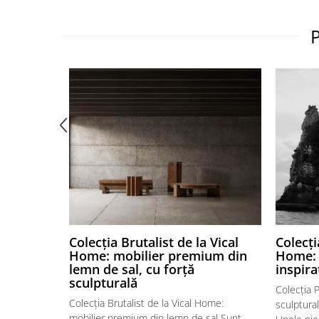
Colecția Brutalist de la Vical
Colecți
Home: mobilier premium din
Home: 
lemn de sal, cu forță
inspira
sculpturală
Colecția 
Colecția Brutalist de la Vical Home:
sculptural
mobilier premium din lemn de sal Sunt